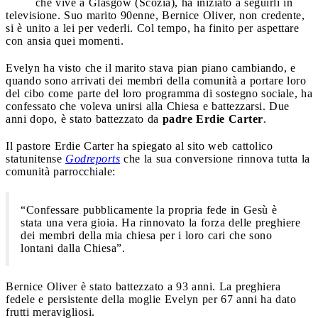
che vive a Glasgow (Scozia), ha iniziato a seguirli in
televisione. Suo marito 90enne, Bernice Oliver, non credente,
si è unito a lei per vederli. Col tempo, ha finito per aspettare
con ansia quei momenti.
Evelyn ha visto che il marito stava pian piano cambiando, e
quando sono arrivati dei membri della comunità a portare loro
del cibo come parte del loro programma di sostegno sociale, ha
confessato che voleva unirsi alla Chiesa e battezzarsi. Due
anni dopo, è stato battezzato da
padre Erdie Carter
.
Il pastore Erdie Carter ha spiegato al sito web cattolico
statunitense
Godreports
che la sua conversione rinnova tutta la
comunità parrocchiale:
“Confessare pubblicamente la propria fede in Gesù è
stata una vera gioia. Ha rinnovato la forza delle preghiere
dei membri della mia chiesa per i loro cari che sono
lontani dalla Chiesa”.
Bernice Oliver è stato battezzato a 93 anni. La preghiera
fedele e persistente della moglie Evelyn per 67 anni ha dato
frutti meravigliosi.