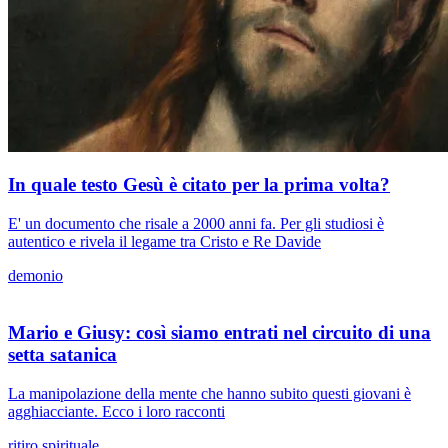
In quale testo Gesù è citato per la prima volta?
E' un documento che risale a 2000 anni fa. Per gli studiosi è
autentico e rivela il legame tra Cristo e Re Davide
demonio
Mario e Giusy: così siamo entrati nel circuito di una
setta satanica
La manipolazione della mente che hanno subito questi giovani è
agghiacciante. Ecco i loro racconti
ritiro spirituale