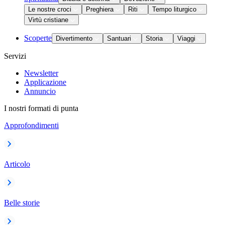
Le nostre croci
Preghiera
Riti
Tempo liturgico
Virtù cristiane
Scoperte
Divertimento
Santuari
Storia
Viaggi
Servizi
Newsletter
Applicazione
Annuncio
I nostri formati di punta
Approfondimenti
Articolo
Belle storie