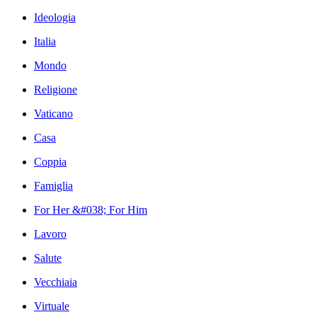
Ideologia
Italia
Mondo
Religione
Vaticano
Casa
Coppia
Famiglia
For Her &#038; For Him
Lavoro
Salute
Vecchiaia
Virtuale