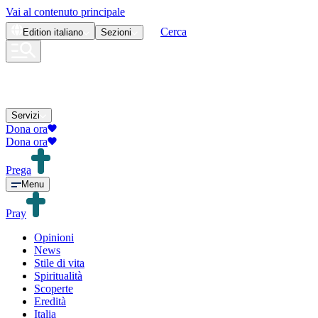
Vai al contenuto principale
Cerca
Edition
italiano
Sezioni
Servizi
Dona ora
Dona ora
Prega
Menu
Pray
Opinioni
News
Stile di vita
Spiritualità
Scoperte
Eredità
Italia