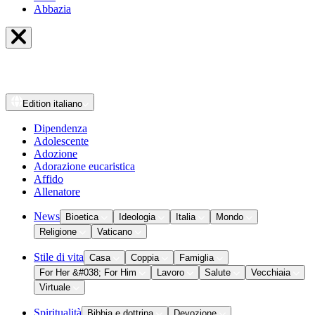
Abbazia
Edition
italiano
Dipendenza
Adolescente
Adozione
Adorazione eucaristica
Affido
Allenatore
News
Bioetica
Ideologia
Italia
Mondo
Religione
Vaticano
Stile di vita
Casa
Coppia
Famiglia
For Her &#038; For Him
Lavoro
Salute
Vecchiaia
Virtuale
Spiritualità
Bibbia e dottrina
Devozione