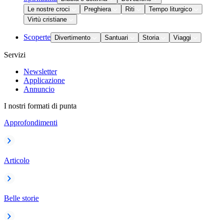
Le nostre croci
Preghiera
Riti
Tempo liturgico
Virtù cristiane
Scoperte
Divertimento
Santuari
Storia
Viaggi
Servizi
Newsletter
Applicazione
Annuncio
I nostri formati di punta
Approfondimenti
Articolo
Belle storie