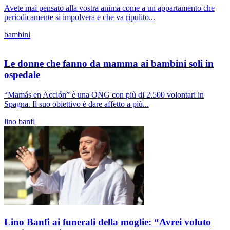
Avete mai pensato alla vostra anima come a un appartamento che
periodicamente si impolvera e che va ripulito...
bambini
Le donne che fanno da mamma ai bambini soli in
ospedale
“Mamás en Acción” è una ONG con più di 2.500 volontari in
Spagna. Il suo obiettivo è dare affetto a più...
lino banfi
Lino Banfi ai funerali della moglie: “Avrei voluto