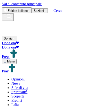
Vai al contenuto principale
Cerca
Edition
italiano
Sezioni
Servizi
Dona ora
Dona ora
Prega
Menu
Pray
Opinioni
News
Stile di vita
Spiritualità
Scoperte
Eredità
Italia