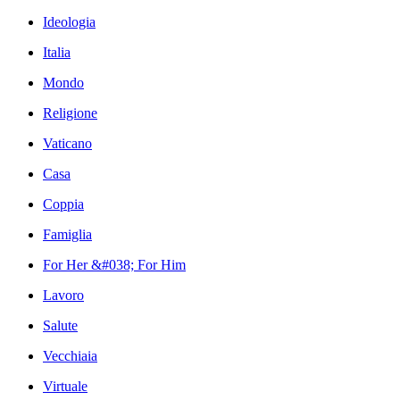
Ideologia
Italia
Mondo
Religione
Vaticano
Casa
Coppia
Famiglia
For Her &#038; For Him
Lavoro
Salute
Vecchiaia
Virtuale