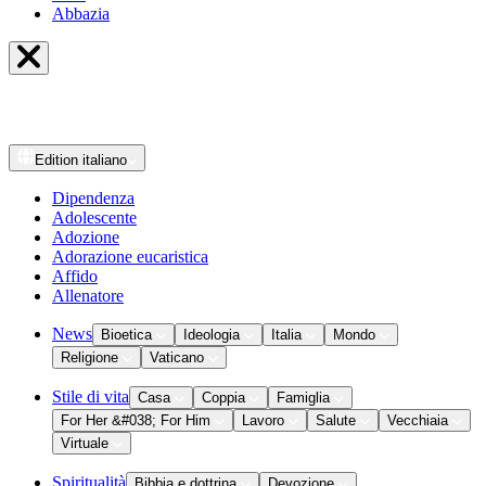
Abbazia
Edition
italiano
Dipendenza
Adolescente
Adozione
Adorazione eucaristica
Affido
Allenatore
News
Bioetica
Ideologia
Italia
Mondo
Religione
Vaticano
Stile di vita
Casa
Coppia
Famiglia
For Her &#038; For Him
Lavoro
Salute
Vecchiaia
Virtuale
Spiritualità
Bibbia e dottrina
Devozione