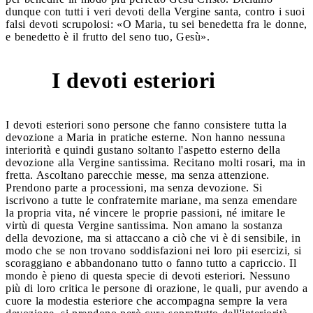
dunque con tutti i veri devoti della Vergine santa, contro i suoi
falsi devoti scrupolosi: «O Maria, tu sei benedetta fra le donne,
e benedetto è il frutto del seno tuo, Gesù».
I devoti esteriori
3
I devoti esteriori sono persone che fanno consistere tutta la
devozione a Maria in pratiche esterne. Non hanno nessuna
interiorità e quindi gustano soltanto l'aspetto esterno della
devozione alla Vergine santissima. Recitano molti rosari, ma in
fretta. Ascoltano parecchie messe, ma senza attenzione.
Prendono parte a processioni, ma senza devozione. Si
iscrivono a tutte le confraternite mariane, ma senza emendare
la propria vita, né vincere le proprie passioni, né imitare le
virtù di questa Vergine santissima. Non amano la sostanza
della devozione, ma si attaccano a ciò che vi è di sensibile, in
modo che se non trovano soddisfazioni nei loro pii esercizi, si
scoraggiano e abbandonano tutto o fanno tutto a capriccio. Il
mondo è pieno di questa specie di devoti esteriori. Nessuno
più di loro critica le persone di orazione, le quali, pur avendo a
cuore la modestia esteriore che accompagna sempre la vera