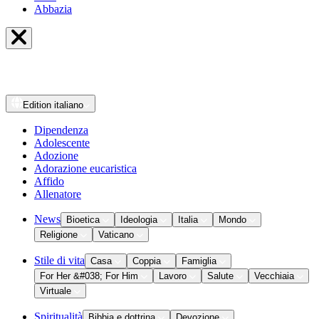
Abbazia
Edition
italiano
Dipendenza
Adolescente
Adozione
Adorazione eucaristica
Affido
Allenatore
News
Bioetica
Ideologia
Italia
Mondo
Religione
Vaticano
Stile di vita
Casa
Coppia
Famiglia
For Her &#038; For Him
Lavoro
Salute
Vecchiaia
Virtuale
Spiritualità
Bibbia e dottrina
Devozione