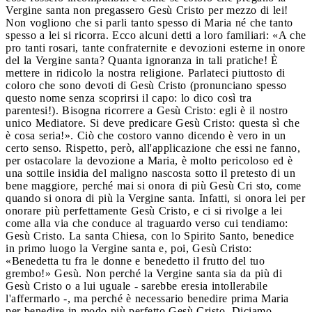
Vergine santa non pregassero Gesù Cristo per mezzo di lei!
Non vogliono che si parli tanto spesso di Maria né che tanto
spesso a lei si ricorra. Ecco alcuni detti a loro familiari: «A che
pro tanti rosari, tante confraternite e devozioni esterne in onore
del la Vergine santa? Quanta ignoranza in tali pratiche! È
mettere in ridicolo la nostra religione. Parlateci piuttosto di
coloro che sono devoti di Gesù Cristo (pronunciano spesso
questo nome senza scoprirsi il capo: lo dico così tra
parentesi!). Bisogna ricorrere a Gesù Cristo: egli è il nostro
unico Mediatore. Si deve predicare Gesù Cristo: questa sì che
è cosa seria!». Ciò che costoro vanno dicendo è vero in un
certo senso. Rispetto, però, all'applicazione che essi ne fanno,
per ostacolare la devozione a Maria, è molto pericoloso ed è
una sottile insidia del maligno nascosta sotto il pretesto di un
bene maggiore, perché mai si onora di più Gesù Cri sto, come
quando si onora di più la Vergine santa. Infatti, si onora lei per
onorare più perfettamente Gesù Cristo, e ci si rivolge a lei
come alla via che conduce al traguardo verso cui tendiamo:
Gesù Cristo. La santa Chiesa, con lo Spirito Santo, benedice
in primo luogo la Vergine santa e, poi, Gesù Cristo:
«Benedetta tu fra le donne e benedetto il frutto del tuo
grembo!» Gesù. Non perché la Vergine santa sia da più di
Gesù Cristo o a lui uguale - sarebbe eresia intollerabile
l'affermarlo -, ma perché è necessario benedire prima Maria
per benedire in modo più perfetto Gesù Cristo. Diciamo