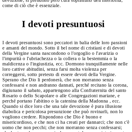
devozione, si prendono però cura soprattutto dell'interiorità,
come di ciò che è essenziale.
I devoti presuntuosi
4
I devoti presuntuosi sono peccatori in balia delle loro passioni
e amanti del mondo. Sotto il bel nome di cristiani e di devoti
della Vergine santa nascondono o l'orgoglio o l'avarizia o
l'impurità o l'ubriachezza o la collera o la bestemmia o la
maldicenza o l'ingiustizia, ecc. Dormono tranquillamente nelle
loro cattive abitudini, senza farsi molta violenza per
correggersi, sotto pretesto di essere devoti della Vergine.
Sperano che Dio li perdonerà, che non morranno senza
confessarsi e non andranno dannati, perché recitano la corona,
digiunano il sabato, appartengono alla Confraternita del santo
Rosario o dello Scapolare o alle Congregazioni mariane, e
perché portano l'abitino o la catenina della Madonna , ecc.
Quando si dice loro che una tale devozione è pura illusione
diabolica e pericolosa presunzione che può rovinarli, non lo
vogliono credere. Rispondono che Dio è buono e
misericordioso, e che non ci ha creati per dannarci; che non c'è
uomo che non pecchi; che non morranno senza confessarsi;