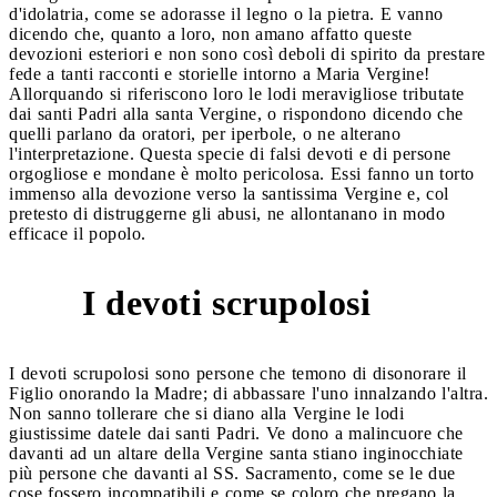
d'idolatria, come se adorasse il legno o la pietra. E vanno
dicendo che, quanto a loro, non amano affatto queste
devozioni esteriori e non sono così deboli di spirito da prestare
fede a tanti racconti e storielle intorno a Maria Vergine!
Allorquando si riferiscono loro le lodi meravigliose tributate
dai santi Padri alla santa Vergine, o rispondono dicendo che
quelli parlano da oratori, per iperbole, o ne alterano
l'interpretazione. Questa specie di falsi devoti e di persone
orgogliose e mondane è molto pericolosa. Essi fanno un torto
immenso alla devozione verso la santissima Vergine e, col
pretesto di distruggerne gli abusi, ne allontanano in modo
efficace il popolo.
I devoti scrupolosi
2
I devoti scrupolosi sono persone che temono di disonorare il
Figlio onorando la Madre; di abbassare l'uno innalzando l'altra.
Non sanno tollerare che si diano alla Vergine le lodi
giustissime datele dai santi Padri. Ve dono a malincuore che
davanti ad un altare della Vergine santa stiano inginocchiate
più persone che davanti al SS. Sacramento, come se le due
cose fossero incompatibili e come se coloro che pregano la