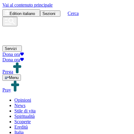
Vai al contenuto principale
Cerca
Edition
italiano
Sezioni
Servizi
Dona ora
Dona ora
Prega
Menu
Pray
Opinioni
News
Stile di vita
Spiritualità
Scoperte
Eredità
Italia