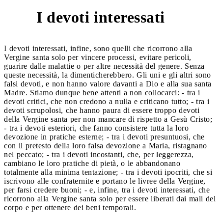
I devoti interessati
7
I devoti interessati, infine, sono quelli che ricorrono alla
Vergine santa solo per vincere processi, evitare pericoli,
guarire dalle malattie o per altre necessità del genere. Senza
queste necessità, la dimenticherebbero. Gli uni e gli altri sono
falsi devoti, e non hanno valore davanti a Dio e alla sua santa
Madre. Stiamo dunque bene attenti a non collocarci: - tra i
devoti critici, che non credono a nulla e criticano tutto; - tra i
devoti scrupolosi, che hanno paura di essere troppo devoti
della Vergine santa per non mancare di rispetto a Gesù Cristo;
- tra i devoti esteriori, che fanno consistere tutta la loro
devozione in pratiche esterne; - tra i devoti presuntuosi, che
con il pretesto della loro falsa devozione a Maria, ristagnano
nel peccato; - tra i devoti incostanti, che, per leggerezza,
cambiano le loro pratiche di pietà, o le abbandonano
totalmente alla minima tentazione; - tra i devoti ipocriti, che si
iscrivono alle confraternite e portano le livree della Vergine,
per farsi credere buoni; - e, infine, tra i devoti interessati, che
ricorrono alla Vergine santa solo per essere liberati dai mali del
corpo e per ottenere dei beni temporali.