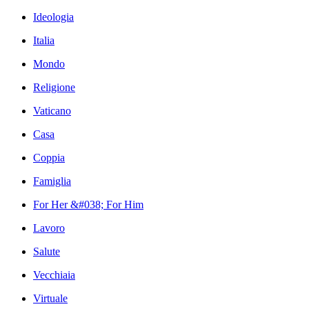
Ideologia
Italia
Mondo
Religione
Vaticano
Casa
Coppia
Famiglia
For Her &#038; For Him
Lavoro
Salute
Vecchiaia
Virtuale