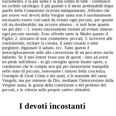
Sacramento, è la più santa e la più solida di tutte - costituisce
un orribile sacrilegio: il più grande e il meno perdonabile dopo
quello della Comunione ricevuta indegnamente. Affermo che
per essere veri devoti della Vergine santa non è assolutamente
necessario essere così santi da evitare ogni peccato, per quanto
ciò sia desiderabile; ma occorre almeno - si noti bene quanto
sto per dire -: 1. essere sinceramente risoluti ad evitare almeno
ogni peccato mortale. Esso offende tanto la Madre quanto il
Figlio; 2. sforzarsi di non commettere peccati; 3. iscriversi alle
confraternite, recitare la corona, il santo rosario o altre
preghiere, digiunare il sabato, ecc. Tutto questo è
meravigliosamente utile alla conversione di un peccatore anche
indurito. Se il mio lettore fosse uno di questi - sino ad avere
un piede sull'abisso - io gli consiglio queste buone opere, a
condizione che le compia non già per rimanersene tranquillo
nello stato di peccato, nonostante i rimorsi della coscienza,
l'esempio di Gesù Cristo e dei santi, e le massime del santo
Vangelo, ma per ottenere da Dio, mediante l'intercessione della
Vergine santa, la grazia della contrizione e del perdono dei
peccati, e la vittoria sulle proprie cattive abitudini.
I devoti incostanti
5