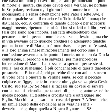
che basta un buon peccavi - ho peccato! pronunciato in punto
di morte; e, inoltre, che sono devoti della Vergine, ne portano
lo Scapolare, recitano ogni giorno in suo onore in modo
incensurabile e senza ostentazione sette Pater e sette Ave, e
dicono qualche volta il rosario e l'ufficio della Madonna; che
digiunano, ecc. A conferma di quanto dicono e per accecarsi
maggiormente, ripetono alcuni fatti intesi o letti nei libri, veri o
falsi che siano non importa. Tali fatti attesterebbero che
persone morte in peccato mortale e senza confessione, ma che
in vita avevano detto qualche preghiera o adempiuto qualche
pratica in onore di Maria, o furono risuscitate per confessarsi,
o la loro anima rimase miracolosamente nel corpo sino a
confessione avvenuta o, in punto di morte, ottennero da Dio la
contrizione, il perdono e la salvezza, per misericordiosa
intercessione di Maria. La stessa cosa sperano per se stessi.
Nulla, nel cristianesimo, è più condannabile di questa diabolica
presunzione. E in realtà, chi potrebbe dire con animo sincero
di voler bene e onorare la Vergine santa, se con il peccato
colpisce, trafigge, mette in croce e oltraggia senza pietà Gesù
Cristo, suo Figlio? Se Maria si facesse un dovere di salvare
con la sua misericordia questa sorta di persone, autorizzerebbe
questo peccato, aiuterebbe a crocifiggere e oltraggiare suo
Figlio. Ma chi osa pensare una cosa del genere? Affermo che
un simile abuso della devozione al la Vergine santa -
devozione che, dopo quella a Nostro Signore nel SS.