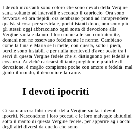
I devoti incostanti sono coloro che sono devoti della Vergine
santa soltanto ad intervalli e secondo il capriccio. Ora sono
fervorosi ed ora tiepidi; ora sembrano pronti ad intraprendere
qualsiasi cosa per servirla e, pochi istanti dopo, non sono più
gli stessi; oggi abbracciano ogni sorta di devozione alla
Vergine santa e danno il loro nome alle sue confraternite,
domani non ne osservano fedelmente le norme. Cambiano
come la luna e Maria se li mette, con questa, sotto i piedi,
perché sono instabili e per nulla meritevoli d'aver posto tra i
servi di questa Vergine fedele che si distinguono per fedeltà e
costanza. Anziché caricarsi di tante preghiere e pratiche di
devozione, è meglio compierne poche con amore e fedeltà, mal
grado il mondo, il demonio e la carne.
I devoti ipocriti
6
Ci sono ancora falsi devoti della Vergine santa: i devoti
ipocriti. Nascondono i loro peccati e le loro malvagie abitudini
sotto il manto di questa Vergine fedele, per apparire agli occhi
degli altri diversi da quello che sono.