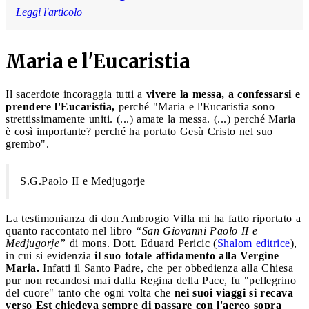
Leggi l'articolo
Maria e l'Eucaristia
Il sacerdote incoraggia tutti a
vivere la messa, a confessarsi e
prendere l'Eucaristia,
perché "Maria e l'Eucaristia sono
strettissimamente uniti. (...) amate la messa. (...) perché Maria
è così importante? perché ha portato Gesù Cristo nel suo
grembo".
S.G.Paolo II e Medjugorje
La testimonianza di don Ambrogio Villa mi ha fatto riportato a
quanto raccontato nel libro
“San Giovanni Paolo II e
Medjugorje”
di mons. Dott. Eduard Pericic (
Shalom editrice
),
in cui si evidenzia
il suo totale affidamento alla Vergine
Maria.
Infatti il Santo Padre, che per obbedienza alla Chiesa
pur non recandosi mai dalla Regina della Pace, fu "pellegrino
del cuore" tanto che ogni volta che
nei suoi viaggi si recava
verso Est chiedeva sempre di passare con l'aereo sopra