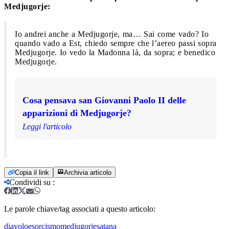
Medjugorje:
Io andrei anche a Medjugorje, ma… Sai come vado? Io
quando vado a Est, chiedo sempre che l’aereo passi sopra
Medjugorje. Io vedo la Madonna là, da sopra; e benedico
Medjugorje.
Cosa pensava san Giovanni Paolo II delle
apparizioni di Medjugorje?
Leggi l'articolo
Copia il link
Archivia articolo
Condividi su
:
Le parole chiave/tag associati a questo articolo:
diavolo
esorcismo
medjugorje
satana