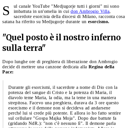
S
ul canale YouTube "Medjugorje tutti i giorni" mi sono
imbattuta in un'omelia in cui
don Ambrogio Villa
,
sacerdote esorcista della diocesi di Milano, racconta cosa
satana ha riferito su Medjugorje durante un
esorcismo.
"Quel posto è il nostro inferno
sulla terra"
Dopo lunghe ore di preghiera di liberazione don Ambrogio
decide di mettere una canzone dedicata alla
Regina della
Pace:
Durante gli esorcismi, il sacerdote a nome di Dio con la
potenza del sangue di Cristo e la potenza di Maria, il
diavolo teme Maria, la odia, ma la teme in una maniera
strepitosa. Facevo una preghiera, durava da 3 ore questo
esorcismo e il demone non si decideva ad andarsene
perché lui si crede più potente. E allora io ho fatto sentire
sul cellulare "Gospa Majka Moja". Dopo due battute fa
(gridando NdR.): "non c'è nessuno lì". Il demone parla