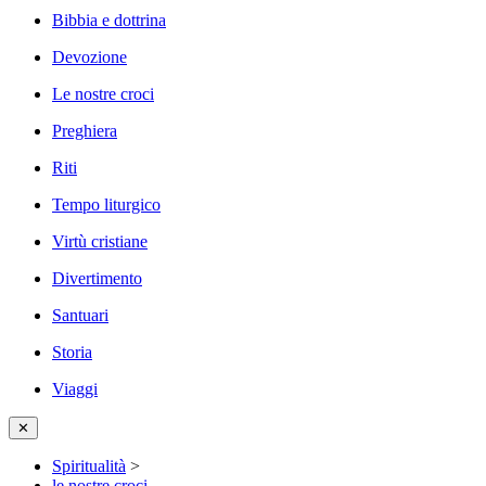
Bibbia e dottrina
Devozione
Le nostre croci
Preghiera
Riti
Tempo liturgico
Virtù cristiane
Divertimento
Santuari
Storia
Viaggi
✕
Spiritualità
>
le nostre croci