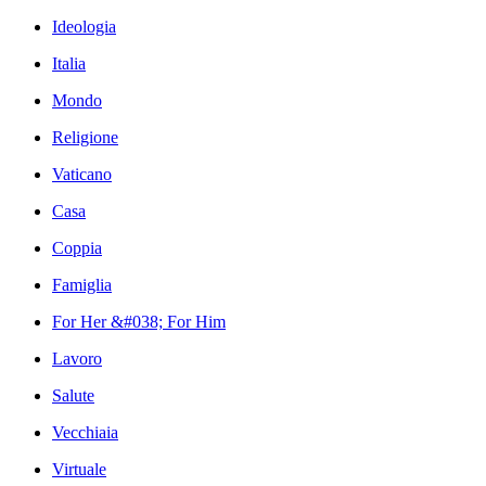
Ideologia
Italia
Mondo
Religione
Vaticano
Casa
Coppia
Famiglia
For Her &#038; For Him
Lavoro
Salute
Vecchiaia
Virtuale