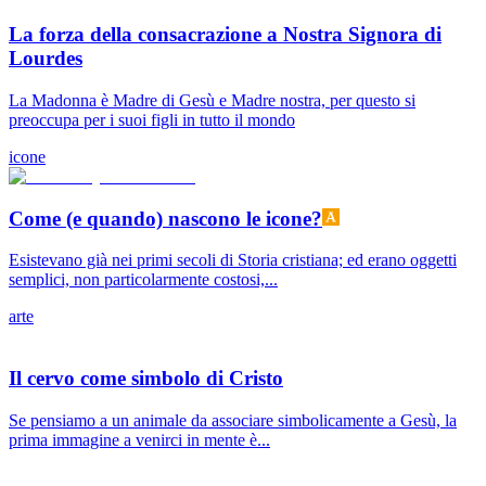
La forza della consacrazione a Nostra Signora di
Lourdes
La Madonna è Madre di Gesù e Madre nostra, per questo si
preoccupa per i suoi figli in tutto il mondo
icone
Come (e quando) nascono le icone?
Esistevano già nei primi secoli di Storia cristiana; ed erano oggetti
semplici, non particolarmente costosi,...
arte
Il cervo come simbolo di Cristo
Se pensiamo a un animale da associare simbolicamente a Gesù, la
prima immagine a venirci in mente è...