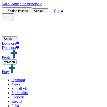
Vai al contenuto principale
Cerca
Edition
italiano
Sezioni
Servizi
Dona ora
Dona ora
Prega
Menu
Pray
Opinioni
News
Stile di vita
Spiritualità
Scoperte
Eredità
Italia