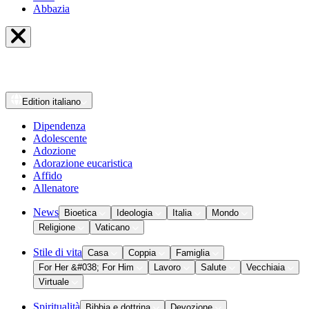
Abbazia
Edition
italiano
Dipendenza
Adolescente
Adozione
Adorazione eucaristica
Affido
Allenatore
News
Bioetica
Ideologia
Italia
Mondo
Religione
Vaticano
Stile di vita
Casa
Coppia
Famiglia
For Her &#038; For Him
Lavoro
Salute
Vecchiaia
Virtuale
Spiritualità
Bibbia e dottrina
Devozione