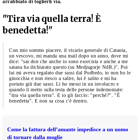
arrabbiato di toglierli via.
"Tira via quella terra! È
benedetta!"
Con mio sommo piacere, il vicario generale di Catania,
un vescovo, mi manda una mail dopo un anno, dove mi
dice: "sai don che anche io sono esorcista e anche a me
satana ha dichiarato questo (su Medjugorje NdR.)". Poi
lui mi aveva regalato due sassi dal Podbrdo, io non ho le
ginocchia e non riesco a salire, lui è salito e mi ha
portato giù due sassi. Li ho messi in un involucro e
quando li metto sulla testa delle persone indemoniate:
"tira via quella terra". E io gli faccio: "perché?". "È
benedetta". E non sa cosa c'è dentro.
Come la fattura dell’amante impedisce a un uomo
di tornare dalla moglie