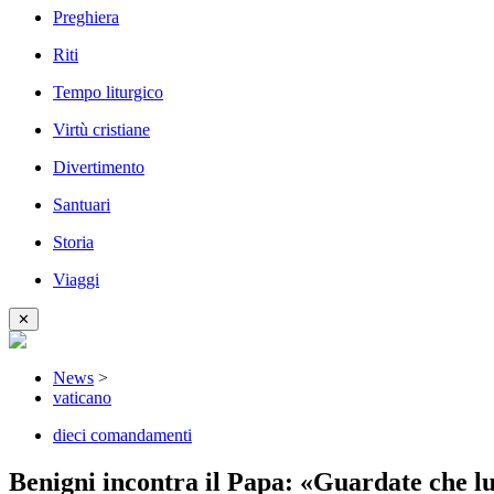
Preghiera
Riti
Tempo liturgico
Virtù cristiane
Divertimento
Santuari
Storia
Viaggi
✕
News
>
vaticano
dieci comandamenti
Benigni incontra il Papa: «Guardate che l