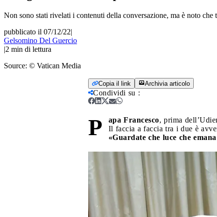
Non sono stati rivelati i contenuti della conversazione, ma è noto che tr
pubblicato il 07/12/22
|
Gelsomino Del Guercio
|
2
min di lettura
Source:
© Vatican Media
Copia il link
Archivia articolo
Condividi su
:
P
apa Francesco
, prima dell’Udie
Il faccia a faccia tra i due è av
«Guardate che luce che emana