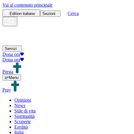
Vai al contenuto principale
Cerca
Edition
italiano
Sezioni
Servizi
Dona ora
Dona ora
Prega
Menu
Pray
Opinioni
News
Stile di vita
Spiritualità
Scoperte
Eredità
Italia