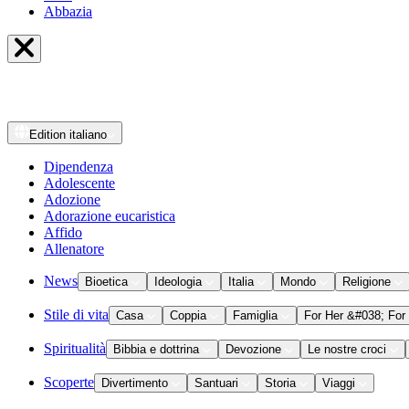
Abbazia
Edition
italiano
Dipendenza
Adolescente
Adozione
Adorazione eucaristica
Affido
Allenatore
News
Bioetica
Ideologia
Italia
Mondo
Religione
Stile di vita
Casa
Coppia
Famiglia
For Her &#038; For
Spiritualità
Bibbia e dottrina
Devozione
Le nostre croci
Scoperte
Divertimento
Santuari
Storia
Viaggi