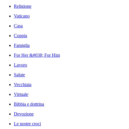
Religione
Vaticano
Casa
Coppia
Famiglia
For Her &#038; For Him
Lavoro
Salute
Vecchiaia
Virtuale
Bibbia e dottrina
Devozione
Le nostre croci