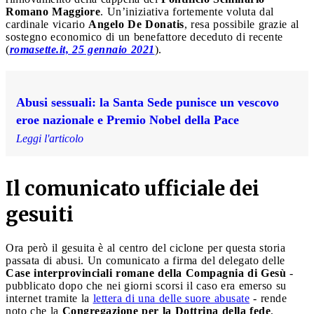
Romano Maggiore
. Un’iniziativa fortemente voluta dal
cardinale vicario
Angelo De Donatis
, resa possibile grazie al
sostegno economico di un benefattore deceduto di recente
(
romasette.it, 25 gennaio 2021
).
Abusi sessuali: la Santa Sede punisce un vescovo
eroe nazionale e Premio Nobel della Pace
Leggi l'articolo
Il comunicato ufficiale dei
gesuiti
Ora però il gesuita è al centro del ciclone per questa storia
passata di abusi. Un comunicato a firma del delegato delle
Case interprovinciali romane della Compagnia di Gesù
-
pubblicato dopo che nei giorni scorsi il caso era emerso su
internet tramite la
lettera di una delle suore abusate
- rende
noto che la
Congregazione per la Dottrina della fede
,