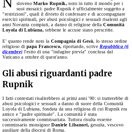
N
sloveno
Marko Rupnik,
noto in tutto il mondo per i
suoi mosaici: padre Rupnik è ufficialmente soggetto a
"restrizioni", quali il divieto di confessare e di accompagnare
esercizi spirituali, per abusi psicologici e sessuali risalenti agli
anni Novanta compiuti, a danno di religiose della
Comunità
Loyola di Lubiana,
sebbene le accuse siano prescritte.
E' quanto rende noto la
Compagnia di Gesù
, lo stesso ordine
religioso di
papa Francesco,
riportando, scrive
Repubblica (6
dicembre)
l'esito di una "indagine previa" conclusa dal
Vaticano a ottobre di quest'anno.
Gli abusi riguardanti padre
Rupnik
I fatti contestati risalirebbero ai primi anni '90: si tratterebbe di
abusi psicologici e sessuali a danno di suore della Comunità
Loyola di Lubiana, fondata da una religiosa di cui Rupnik era
amico e "padre spirituale". La comunità è stata
successivamente commissariata. Tuttora risulta esserne
commissario monsignor
Daniele Libanori,
gesuita, vescovo
ausiliare della diocesi di Roma.