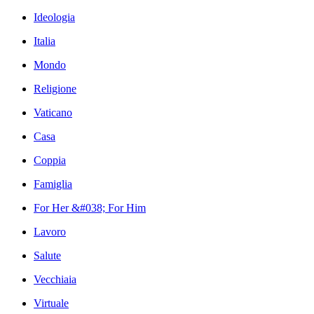
Ideologia
Italia
Mondo
Religione
Vaticano
Casa
Coppia
Famiglia
For Her &#038; For Him
Lavoro
Salute
Vecchiaia
Virtuale