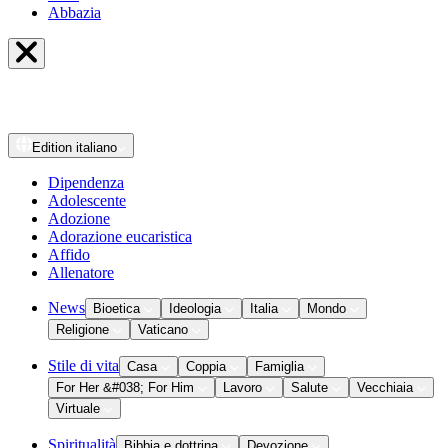
Abbazia
Edition
italiano
Dipendenza
Adolescente
Adozione
Adorazione eucaristica
Affido
Allenatore
News
Bioetica
Ideologia
Italia
Mondo
Religione
Vaticano
Stile di vita
Casa
Coppia
Famiglia
For Her &#038; For Him
Lavoro
Salute
Vecchiaia
Virtuale
Spiritualità
Bibbia e dottrina
Devozione