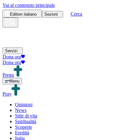
Vai al contenuto principale
Cerca
Edition
italiano
Sezioni
Servizi
Dona ora
Dona ora
Prega
Menu
Pray
Opinioni
News
Stile di vita
Spiritualità
Scoperte
Eredità
Italia