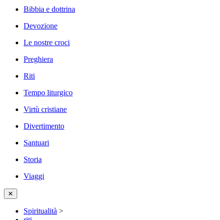
Bibbia e dottrina
Devozione
Le nostre croci
Preghiera
Riti
Tempo liturgico
Virtù cristiane
Divertimento
Santuari
Storia
Viaggi
✕
Spiritualità
>
riti