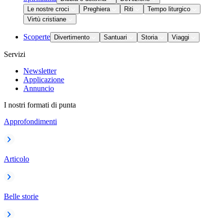
Le nostre croci
Preghiera
Riti
Tempo liturgico
Virtù cristiane
Scoperte
Divertimento
Santuari
Storia
Viaggi
Servizi
Newsletter
Applicazione
Annuncio
I nostri formati di punta
Approfondimenti
Articolo
Belle storie