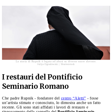
La storia di Rupnik è legata ad abusi su diverse suore slovene.
Julija Ogrodowski | Shutterstock
I restauri del Pontificio
Seminario Romano
Che padre Rupnik - fondatore del
centro “Aletti”
- fosse
un’artista stimato e conosciuto, lo dimostra anche un fatto
recente. Gli sono stati affidati i lavori di restauro e
rinnovamento della cappella del
Pontificio Seminario