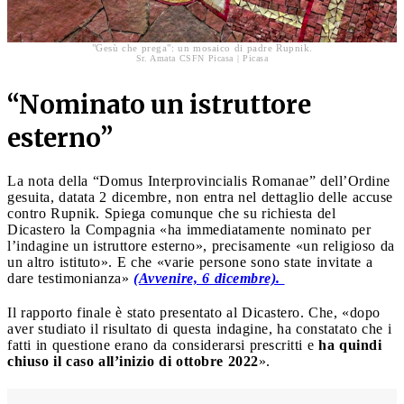
"Gesù che prega": un mosaico di padre Rupnik.
Sr. Amata CSFN Picasa | Picasa
“Nominato un istruttore
esterno”
La nota della “Domus Interprovincialis Romanae” dell’Ordine
gesuita, datata 2 dicembre, non entra nel dettaglio delle accuse
contro Rupnik. Spiega comunque che su richiesta del
Dicastero la Compagnia «ha immediatamente nominato per
l’indagine un istruttore esterno», precisamente «un religioso da
un altro istituto». E che «varie persone sono state invitate a
dare testimonianza»
(Avvenire, 6 dicembre).
Il rapporto finale è stato presentato al Dicastero. Che, «dopo
aver studiato il risultato di questa indagine, ha constatato che i
fatti in questione erano da considerarsi prescritti e
ha quindi
chiuso il caso all’inizio di ottobre 2022
».