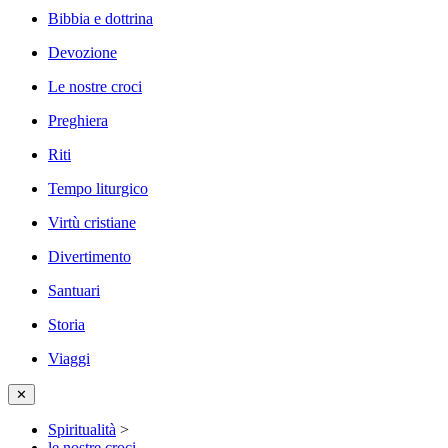
Bibbia e dottrina
Devozione
Le nostre croci
Preghiera
Riti
Tempo liturgico
Virtù cristiane
Divertimento
Santuari
Storia
Viaggi
✕
Spiritualità
>
le nostre croci