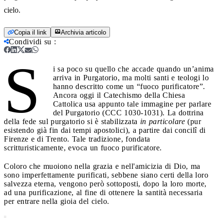
cielo.
Copia il link
Archivia articolo
Condividi su
:
S
i sa poco su quello che accade quando un’anima
arriva in Purgatorio, ma molti santi e teologi lo
hanno descritto come un “fuoco purificatore”.
Ancora oggi il Catechismo della Chiesa
Cattolica usa appunto tale immagine per parlare
del Purgatorio (CCC 1030-1031). La dottrina
della fede sul purgatorio si è stabilizzata
in particolare
(pur
esistendo già fin dai tempi apostolici), a partire dai concilî di
Firenze e di Trento. Tale tradizione, fondata
scritturisticamente, evoca un fuoco purificatore.
Coloro che muoiono nella grazia e nell'amicizia di Dio, ma
sono imperfettamente purificati, sebbene siano certi della loro
salvezza eterna, vengono però sottoposti, dopo la loro morte,
ad una purificazione, al fine di ottenere la santità necessaria
per entrare nella gioia del cielo.