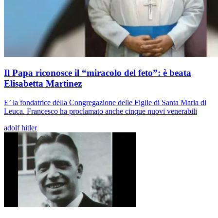
Il Papa riconosce il “miracolo del feto”: è beata
Elisabetta Martinez
E’ la fondatrice della Congregazione delle Figlie di Santa Maria di
Leuca. Francesco ha proclamato anche cinque nuovi venerabili
adolf hitler