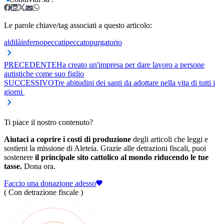
Le parole chiave/tag associati a questo articolo:
aldilà
inferno
peccati
peccato
purgatorio
PRECEDENTE
Ha creato un'impresa per dare lavoro a persone
autistiche come suo figlio
SUCCESSIVO
Tre abitudini dei santi da adottare nella vita di tutti i
giorni
Ti piace il nostro contenuto?
Aiutaci a coprire i costi di produzione
degli articoli che leggi e
sostieni la missione di Aleteia. Grazie alle detrazioni fiscali, puoi
sostenere
il principale sito cattolico al mondo riducendo le tue
tasse.
Dona ora.
Faccio una donazione adesso
( Con detrazione fiscale )