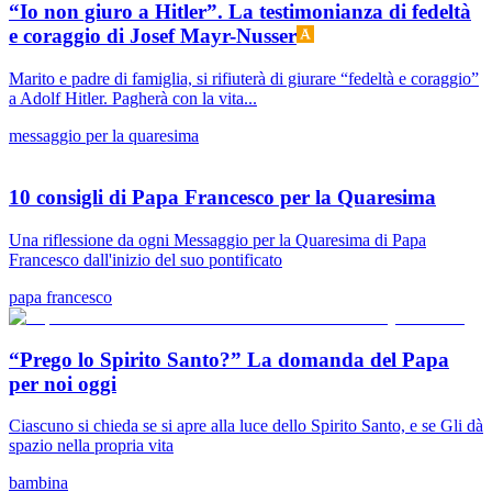
“Io non giuro a Hitler”. La testimonianza di fedeltà
e coraggio di Josef Mayr-Nusser
Marito e padre di famiglia, si rifiuterà di giurare “fedeltà e coraggio”
a Adolf Hitler. Pagherà con la vita...
messaggio per la quaresima
10 consigli di Papa Francesco per la Quaresima
Una riflessione da ogni Messaggio per la Quaresima di Papa
Francesco dall'inizio del suo pontificato
papa francesco
“Prego lo Spirito Santo?” La domanda del Papa
per noi oggi
Ciascuno si chieda se si apre alla luce dello Spirito Santo, e se Gli dà
spazio nella propria vita
bambina