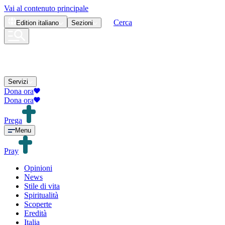
Vai al contenuto principale
Cerca
Edition
italiano
Sezioni
Servizi
Dona ora
Dona ora
Prega
Menu
Pray
Opinioni
News
Stile di vita
Spiritualità
Scoperte
Eredità
Italia