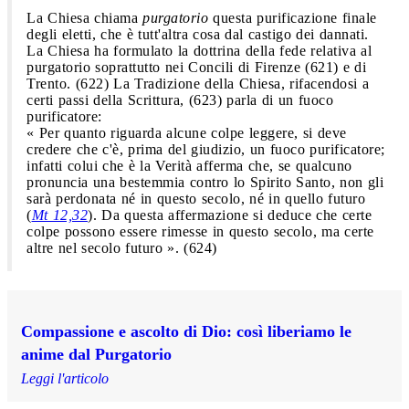
La Chiesa chiama
purgatorio
questa purificazione finale
degli eletti, che è tutt'altra cosa dal castigo dei dannati.
La Chiesa ha formulato la dottrina della fede relativa al
purgatorio soprattutto nei Concili di Firenze (621) e di
Trento. (622) La Tradizione della Chiesa, rifacendosi a
certi passi della Scrittura, (623) parla di un fuoco
purificatore:
« Per quanto riguarda alcune colpe leggere, si deve
credere che c'è, prima del giudizio, un fuoco purificatore;
infatti colui che è la Verità afferma che, se qualcuno
pronuncia una bestemmia contro lo Spirito Santo, non gli
sarà perdonata né in questo secolo, né in quello futuro
(
Mt 12,32
). Da questa affermazione si deduce che certe
colpe possono essere rimesse in questo secolo, ma certe
altre nel secolo futuro ». (624)
Compassione e ascolto di Dio: così liberiamo le
anime dal Purgatorio
Leggi l'articolo