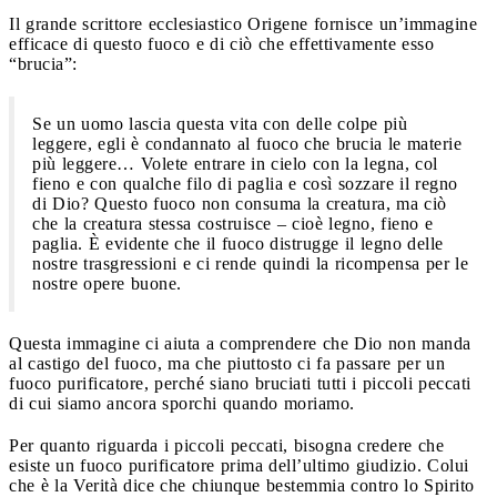
Il grande scrittore ecclesiastico Origene fornisce un’immagine
efficace di questo fuoco e di ciò che effettivamente esso
“brucia”:
Se un uomo lascia questa vita con delle colpe più
leggere, egli è condannato al fuoco che brucia le materie
più leggere… Volete entrare in cielo con la legna, col
fieno e con qualche filo di paglia e così sozzare il regno
di Dio? Questo fuoco non consuma la creatura, ma ciò
che la creatura stessa costruisce – cioè legno, fieno e
paglia. È evidente che il fuoco distrugge il legno delle
nostre trasgressioni e ci rende quindi la ricompensa per le
nostre opere buone.
Questa immagine ci aiuta a comprendere che Dio non manda
al castigo del fuoco, ma che piuttosto ci fa passare per un
fuoco purificatore, perché siano bruciati tutti i piccoli peccati
di cui siamo ancora sporchi quando moriamo.
Per quanto riguarda i piccoli peccati, bisogna credere che
esiste un fuoco purificatore prima dell’ultimo giudizio. Colui
che è la Verità dice che chiunque bestemmia contro lo Spirito