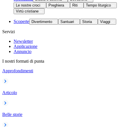
Le nostre croci
Preghiera
Riti
Tempo liturgico
Virtù cristiane
Scoperte
Divertimento
Santuari
Storia
Viaggi
Servizi
Newsletter
Applicazione
Annuncio
I nostri formati di punta
Approfondimenti
Articolo
Belle storie