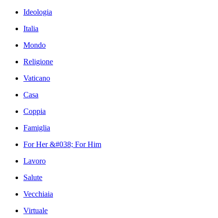
Ideologia
Italia
Mondo
Religione
Vaticano
Casa
Coppia
Famiglia
For Her &#038; For Him
Lavoro
Salute
Vecchiaia
Virtuale