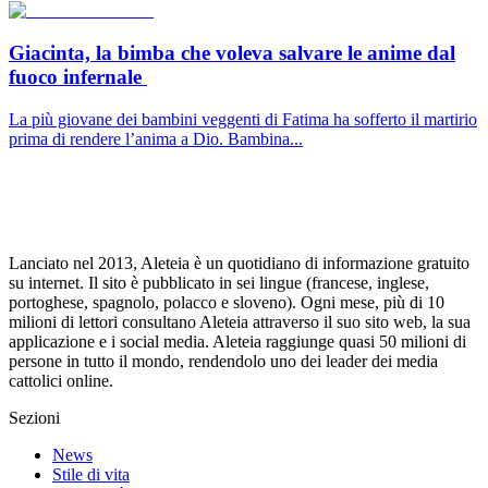
Giacinta, la bimba che voleva salvare le anime dal
fuoco infernale
La più giovane dei bambini veggenti di Fatima ha sofferto il martirio
prima di rendere l’anima a Dio. Bambina...
Lanciato nel 2013, Aleteia è un quotidiano di informazione gratuito
su internet. Il sito è pubblicato in sei lingue (francese, inglese,
portoghese, spagnolo, polacco e sloveno). Ogni mese, più di 10
milioni di lettori consultano Aleteia attraverso il suo sito web, la sua
applicazione e i social media. Aleteia raggiunge quasi 50 milioni di
persone in tutto il mondo, rendendolo uno dei leader dei media
cattolici online.
Sezioni
News
Stile di vita