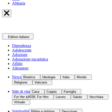
Abbazia
Edition
italiano
Dipendenza
Adolescente
Adozione
Adorazione eucaristica
Affido
Allenatore
News
Bioetica
Ideologia
Italia
Mondo
Religione
Vaticano
Stile di vita
Casa
Coppia
Famiglia
For Her &#038; For Him
Lavoro
Salute
Vecchiaia
Virtuale
Spiritualità
Bibbia e dottrina
Devozione