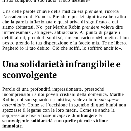
il suo compito, il suo ruolo, il suo mestiere».
Una delle parole chiave della mistica era
prendere
, ricorda
l’accademico di Francia. Prendere per lei significava ben altro
che la parola inflazionata e quasi priva di significato a cui
siamo abituatati. No, per Marthe Robin
prendere
voleva dire
immedesimarsi, stringere, abbracciare. Al punto di pagare i
debiti altrui, prenderli su di sé, farsene carico: «Mi metto al tuo
posto, prendo la tua disperazione e la faccio mia. Te ne libero.
Pagherò io il tuo debito. Ciò che soffrì, lo soffrirò anch’io».
Una solidarietà infrangibile e
sconvolgente
Parole di una profondità impressionante, pressoché
incomprensibili a noi poveri cristiani della domenica. Marthe
Robin, col suo sguardo da mistica, vedeva tutto
sub specie
aeternitatis
. Come se l’uccisione in grembo di quei bimbi non
spezzasse il legame con le loro madri. Come se anche la
soppressione fisica fosse incapace di infrangere la
sconvolgente solidarietà con quelle piccole vittime
immolate
.