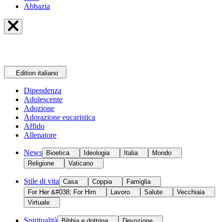
Abbazia
Edition
italiano
Dipendenza
Adolescente
Adozione
Adorazione eucaristica
Affido
Allenatore
News
Bioetica
Ideologia
Italia
Mondo
Religione
Vaticano
Stile di vita
Casa
Coppia
Famiglia
For Her &#038; For Him
Lavoro
Salute
Vecchiaia
Virtuale
Spiritualità
Bibbia e dottrina
Devozione