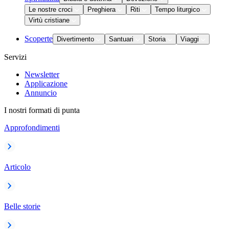
Le nostre croci
Preghiera
Riti
Tempo liturgico
Virtù cristiane
Scoperte
Divertimento
Santuari
Storia
Viaggi
Servizi
Newsletter
Applicazione
Annuncio
I nostri formati di punta
Approfondimenti
Articolo
Belle storie