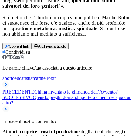
pregassero per loro: “Padre Mio,
quei bambini sono i
salvatori dei loro genitori
”».
Si è detto che l’aborto è una questione politica. Marthe Robin
ci suggerisce che forse c’è qualcosa anche di più profondo:
una
questione metafisica, mistica, spirituale
. Su cui forse
non abbiamo mai meditato a sufficienza.
Copia il link
Archivia articolo
Condividi su
:
Le parole chiave/tag associati a questo articolo:
aborto
eucaristia
marthe robin
PRECEDENTE
Chi ha inventato la ghirlanda dell’Avvento?
SUCCESSIVO
Quando preghi domandi per te o chiedi per qualcun
altro?
Ti piace il nostro contenuto?
Aiutaci a coprire i costi di produzione
degli articoli che leggi e