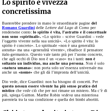
Lo spirito è vivezza
concretissima
Basterebbe prendere in mano le straordinarie pagine
del
Romano Guardini
delle
Lettere dal Lago di Como
per
rendersene conto:
lo spirito è vita, l’astratto e il concettuale
non sono «spirituali».
«Lo spirito – scrive Guardini – vede
l’oggetto vivente nella sua unicità». «Lo spirito è vita: lo
spirito è concreto». Lo spirituale «non è una generalità
astratta» ma una «generalità vivente», ribadisce il pensatore
italo-germanico. Questo vale tanto più per l’uomo concreto,
che agli occhi di Dio non è un «caso» tra i tanti:
non è
soltanto un individuo, ma anche una persona
. Non è solo
«natura umana»
: non porta solo un’essenza universale ma
anche un
«nome»
che gli dà l’impronta dell’unicità.
Dio vede, dice Guardini: non ha bisogno di concetti. Per
questo nessun essere vivente ha più senso pratico del
mistico
che
vede
ciò che per noi rimane un mistero. Ma c’è di
più, spiega Guitton. Marthe Robin
vedeva
una misteriosa
parentela tra la sua condizione e quella dei bimbi abortiti.