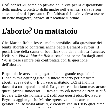
Così per lei «il bambino privato della vita per la disperazione
della madre, proiettato dalla madre nell’eternità, salva la sua
stessa madre dal peccato». Dall’abisso del male vedeva uscire
un bene maggiore, capace di riscattare il primo.
L’aborto? Un mattatoio
Che Marthe Robin fosse «molto sensibile» alla questione dei
bimbi abortiti lo conferma anche padre Bernard Peyrous, il
postulatore della causa di beatificazione della mistica francese.
Nella sua
Vita di Marthe Robin
sottolinea come fin dagli anni
‘70 si fosse sempre più confrontata con la questione
dell’aborto.
E quando le avevano spiegato che un grande ospedale di
Lione aveva equipaggiato un intero reparto per praticare
aborti, aveva detto: «È un vero mattatoio…Ci si indigna
davanti a tutti questi morti della guerra e si lasciano massacrare
questi piccoli innocenti. Si trova tutto ciò normale? Non si può
trovare tutto ciò normale…E soffrono questi piccoli». Padre
Peyrous aggiunge che Marthe «pensava molto anche ai
genitori dei bambini abortiti, e credeva che in Cielo quei bimbi