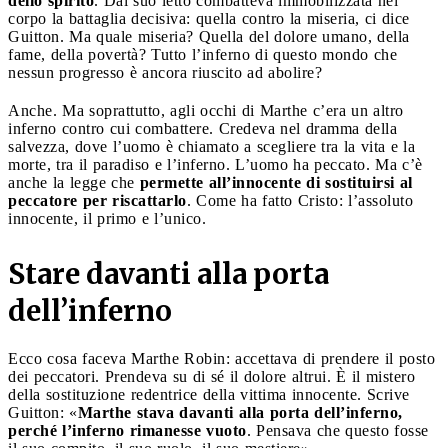
dello spirito
. Dal suo letto combatteva immobilizzata nel
corpo la battaglia decisiva: quella contro la miseria, ci dice
Guitton. Ma quale miseria? Quella del dolore umano, della
fame, della povertà? Tutto l’inferno di questo mondo che
nessun progresso è ancora riuscito ad abolire?
Anche. Ma soprattutto, agli occhi di Marthe c’era un altro
inferno contro cui combattere. Credeva nel dramma della
salvezza, dove l’uomo è chiamato a scegliere tra la vita e la
morte, tra il paradiso e l’inferno. L’uomo ha peccato. Ma c’è
anche la legge che
permette all’innocente di sostituirsi al
peccatore per riscattarlo
. Come ha fatto Cristo: l’assoluto
innocente, il primo e l’unico.
Stare davanti alla porta
dell’inferno
Ecco cosa faceva Marthe Robin: accettava di prendere il posto
dei peccatori. Prendeva su di sé il dolore altrui. È il mistero
della sostituzione redentrice della vittima innocente. Scrive
Guitton: «
Marthe stava davanti alla porta dell’inferno,
perché l’inferno rimanesse vuoto
. Pensava che questo fosse