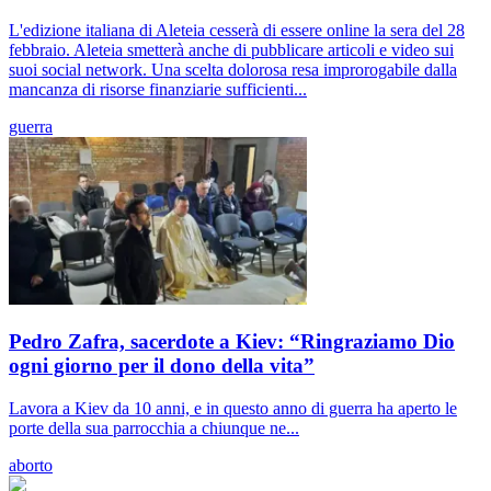
L'edizione italiana di Aleteia cesserà di essere online la sera del 28
febbraio. Aleteia smetterà anche di pubblicare articoli e video sui
suoi social network. Una scelta dolorosa resa improrogabile dalla
mancanza di risorse finanziarie sufficienti...
guerra
Pedro Zafra, sacerdote a Kiev: “Ringraziamo Dio
ogni giorno per il dono della vita”
Lavora a Kiev da 10 anni, e in questo anno di guerra ha aperto le
porte della sua parrocchia a chiunque ne...
aborto