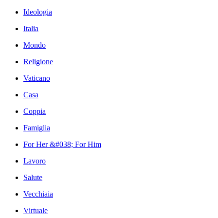
Ideologia
Italia
Mondo
Religione
Vaticano
Casa
Coppia
Famiglia
For Her &#038; For Him
Lavoro
Salute
Vecchiaia
Virtuale