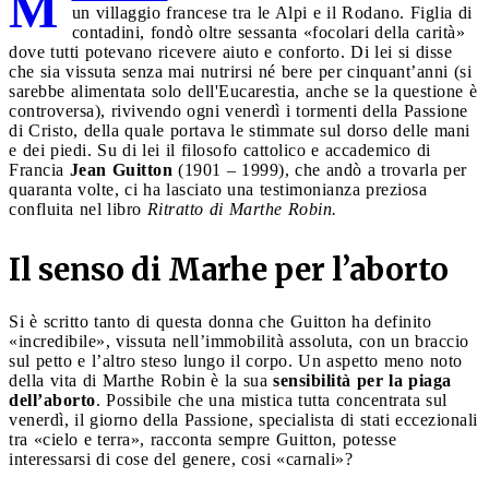
M
un villaggio francese tra le Alpi e il Rodano. Figlia di
contadini, fondò oltre sessanta «focolari della carità»
dove tutti potevano ricevere aiuto e conforto. Di lei si disse
che sia vissuta senza mai nutrirsi né bere per cinquant’anni (si
sarebbe alimentata solo dell'Eucarestia, anche se la questione è
controversa), rivivendo ogni venerdì i tormenti della Passione
di Cristo, della quale portava le stimmate sul dorso delle mani
e dei piedi. Su di lei il filosofo cattolico e accademico di
Francia
Jean Guitton
(1901 – 1999), che andò a trovarla per
quaranta volte, ci ha lasciato una testimonianza preziosa
confluita nel libro
Ritratto di Marthe Robin.
Il senso di Marhe per l’aborto
Si è scritto tanto di questa donna che Guitton ha definito
«incredibile», vissuta nell’immobilità assoluta, con un braccio
sul petto e l’altro steso lungo il corpo. Un aspetto meno noto
della vita di Marthe Robin è la sua
sensibilità per la piaga
dell’aborto
. Possibile che una mistica tutta concentrata sul
venerdì, il giorno della Passione, specialista di stati eccezionali
tra «cielo e terra», racconta sempre Guitton, potesse
interessarsi di cose del genere, cosi «carnali»?