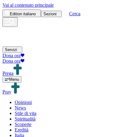
Vai al contenuto principale
Cerca
Edition
italiano
Sezioni
Servizi
Dona ora
Dona ora
Prega
Menu
Pray
Opinioni
News
Stile di vita
Spiritualità
Scoperte
Eredità
Italia