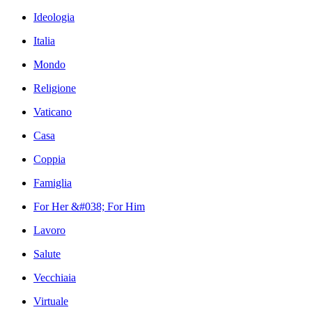
Ideologia
Italia
Mondo
Religione
Vaticano
Casa
Coppia
Famiglia
For Her &#038; For Him
Lavoro
Salute
Vecchiaia
Virtuale