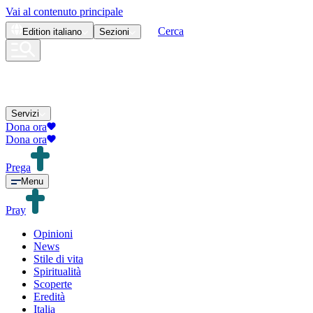
Vai al contenuto principale
Cerca
Edition
italiano
Sezioni
Servizi
Dona ora
Dona ora
Prega
Menu
Pray
Opinioni
News
Stile di vita
Spiritualità
Scoperte
Eredità
Italia