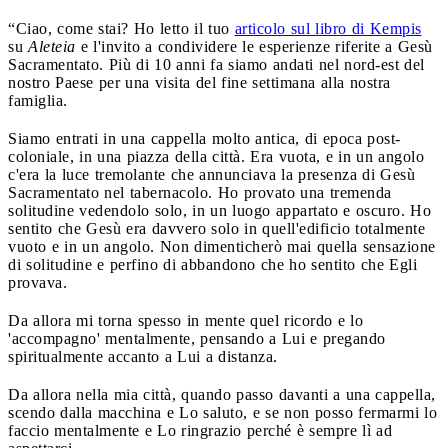
“Ciao, come stai? Ho letto il tuo
articolo sul libro di Kempis
su
Aleteia
e l'invito a condividere le esperienze riferite a Gesù
Sacramentato. Più di 10 anni fa siamo andati nel nord-est del
nostro Paese per una visita del fine settimana alla nostra
famiglia.
Siamo entrati in una cappella molto antica, di epoca post-
coloniale, in una piazza della città. Era vuota, e in un angolo
c'era la luce tremolante che annunciava la presenza di Gesù
Sacramentato nel tabernacolo. Ho provato una tremenda
solitudine vedendolo solo, in un luogo appartato e oscuro. Ho
sentito che Gesù era davvero solo in quell'edificio totalmente
vuoto e in un angolo. Non dimenticherò mai quella sensazione
di solitudine e perfino di abbandono che ho sentito che Egli
provava.
Da allora mi torna spesso in mente quel ricordo e lo
'accompagno' mentalmente, pensando a Lui e pregando
spiritualmente accanto a Lui a distanza.
Da allora nella mia città, quando passo davanti a una cappella,
scendo dalla macchina e Lo saluto, e se non posso fermarmi lo
faccio mentalmente e Lo ringrazio perché è sempre lì ad