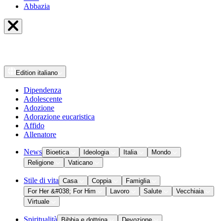
Abbazia
Edition
italiano
Dipendenza
Adolescente
Adozione
Adorazione eucaristica
Affido
Allenatore
News
Bioetica
Ideologia
Italia
Mondo
Religione
Vaticano
Stile di vita
Casa
Coppia
Famiglia
For Her &#038; For Him
Lavoro
Salute
Vecchiaia
Virtuale
Spiritualità
Bibbia e dottrina
Devozione