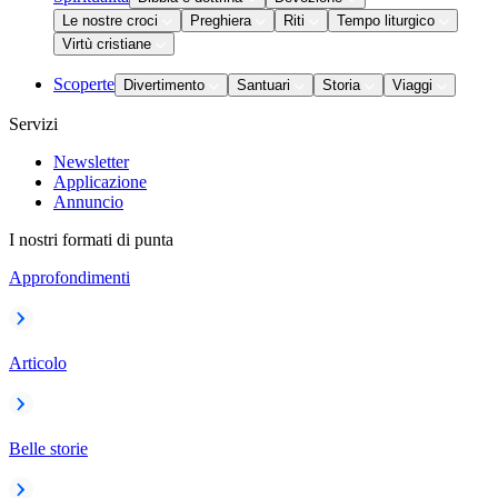
Le nostre croci
Preghiera
Riti
Tempo liturgico
Virtù cristiane
Scoperte
Divertimento
Santuari
Storia
Viaggi
Servizi
Newsletter
Applicazione
Annuncio
I nostri formati di punta
Approfondimenti
Articolo
Belle storie