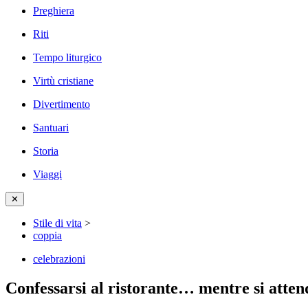
Preghiera
Riti
Tempo liturgico
Virtù cristiane
Divertimento
Santuari
Storia
Viaggi
✕
Stile di vita
>
coppia
celebrazioni
Confessarsi al ristorante… mentre si attend