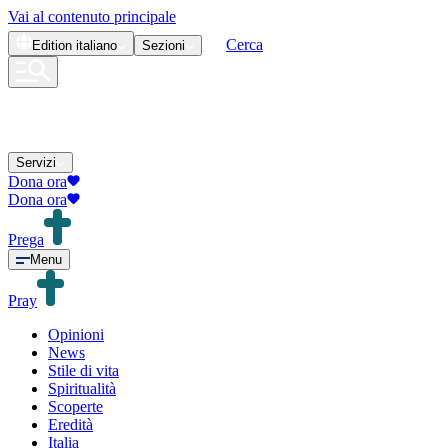
Vai al contenuto principale
Cerca
Edition
italiano
Sezioni
Servizi
Dona ora
Dona ora
Prega
Menu
Pray
Opinioni
News
Stile di vita
Spiritualità
Scoperte
Eredità
Italia