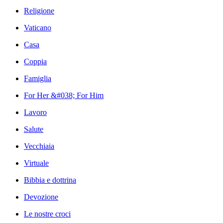
Religione
Vaticano
Casa
Coppia
Famiglia
For Her &#038; For Him
Lavoro
Salute
Vecchiaia
Virtuale
Bibbia e dottrina
Devozione
Le nostre croci