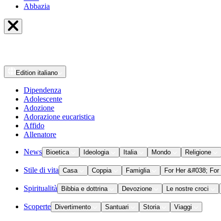
Abbazia
Edition
italiano
Dipendenza
Adolescente
Adozione
Adorazione eucaristica
Affido
Allenatore
News
Bioetica
Ideologia
Italia
Mondo
Religione
Stile di vita
Casa
Coppia
Famiglia
For Her &#038; For
Spiritualità
Bibbia e dottrina
Devozione
Le nostre croci
Scoperte
Divertimento
Santuari
Storia
Viaggi