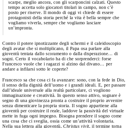
scarpe, meglio ancora, con gli scarponcini calzati. Questo
tempo accetta solo giocatori titolari in campo, non c’è
posto per riserve. Il mondo di oggi vi chiede di essere
protagonisti della storia perché la vita è bella sempre che
vogliamo viverla, sempre che vogliamo lasciare
un’impronta.
Contro il potere ipnotizzante degli schermi e il caleidoscopio
degli avatar che si moltiplicano, il Papa osa parlare alla
gioventù tentata dallo scoramento o dalla disperazione… di
sogni. Certo il vocabolario ha di che sorprenderci: forse
Francesco vuole che i ragazzi si alzino dal divano… per
andare a infilarsi sotto le coperte?
Francesco sa che cosa ci fa avanzare: sono, con la fede in Dio,
il senso della dignità dell’uomo e i grandi ideali. E, per passare
dall’ideale universale alla realtà particolare, ci vogliono
immaginazione e creatività. In questo senso attivo, sognare è
segno di una giovinezza pronta a costruire il proprio avvenire
senza dimenticare la propria storia. Il sogno appartiene alla
gioventù per costruire il reale, laddove la passività del virtuale
mette in fuga ogni impegno. Bisogna prendere il sogno come
una cosa che ci sveglia, ossia come un’attività volontaria.
Nella sua lettera alla gioventù,
Christus vivit
, il termine torna