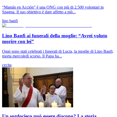
“Mamás en Acción” è una ONG con più di 2.500 volontari in
Spagna. Il suo obiettivo è dare affetto a più...
lino banfi
Lino Banfi ai funerali della moglie: “Avrei voluto
morire con lei”
Oggi sono stati celebrati i funerali di Lucia, la moglie di Lino Banfi,
morta mercoledì scorso. Il Papa ha...
cecita
Un sordocieco può essere diacono? La storia