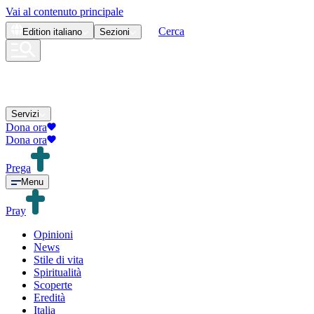
Vai al contenuto principale
Cerca
Edition
italiano
Sezioni
Servizi
Dona ora
Dona ora
Prega
Menu
Pray
Opinioni
News
Stile di vita
Spiritualità
Scoperte
Eredità
Italia