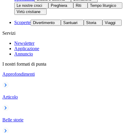
Le nostre croci
Preghiera
Riti
Tempo liturgico
Virtù cristiane
Scoperte
Divertimento
Santuari
Storia
Viaggi
Servizi
Newsletter
Applicazione
Annuncio
I nostri formati di punta
Approfondimenti
Articolo
Belle storie