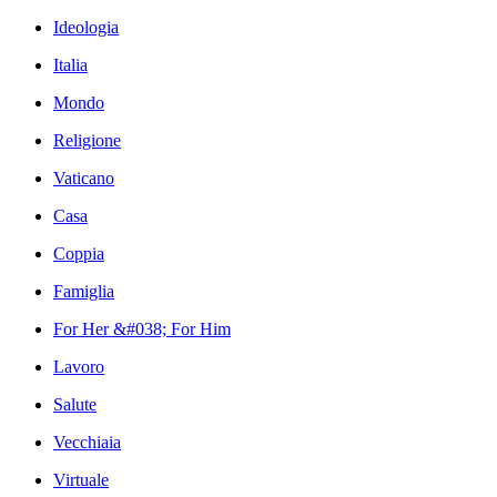
Ideologia
Italia
Mondo
Religione
Vaticano
Casa
Coppia
Famiglia
For Her &#038; For Him
Lavoro
Salute
Vecchiaia
Virtuale