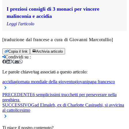
I preziosi consigli di 3 monaci per vincere
malinconia e accidia
Leggi l'articolo
[traduzione dal francese a cura di Giovanni Marcotullio]
Copia il link
Archivia articolo
Condividi su
:
Le parole chiave/tag associati a questo articolo:
accidia
giornata mondiale della gioventu
giovani
papa francesco
PRECEDENTE
6 semplicissimi trucchetti per perseverare nella
preghiera
SUCCESSIVO
Gad Elmaleh, ex di Charlotte Casiraghi, si avvicina
al cattolicesimo
Ti piace il nostro contenuto?