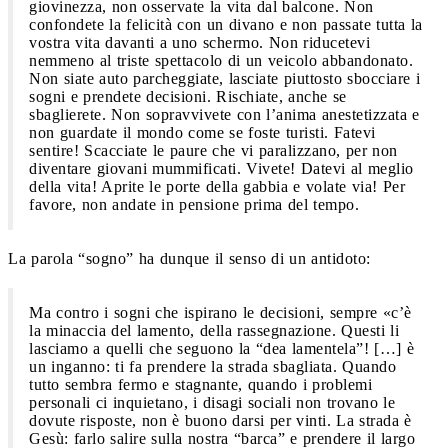
giovinezza, non osservate la vita dal balcone. Non
confondete la felicità con un divano e non passate tutta la
vostra vita davanti a uno schermo. Non riducetevi
nemmeno al triste spettacolo di un veicolo abbandonato.
Non siate auto parcheggiate, lasciate piuttosto sbocciare i
sogni e prendete decisioni. Rischiate, anche se
sbaglierete. Non sopravvivete con l’anima anestetizzata e
non guardate il mondo come se foste turisti. Fatevi
sentire! Scacciate le paure che vi paralizzano, per non
diventare giovani mummificati. Vivete! Datevi al meglio
della vita! Aprite le porte della gabbia e volate via! Per
favore, non andate in pensione prima del tempo.
La parola “sogno” ha dunque il senso di un antidoto:
Ma contro i sogni che ispirano le decisioni, sempre «c’è
la minaccia del lamento, della rassegnazione. Questi li
lasciamo a quelli che seguono la “dea lamentela”! […] è
un inganno: ti fa prendere la strada sbagliata. Quando
tutto sembra fermo e stagnante, quando i problemi
personali ci inquietano, i disagi sociali non trovano le
dovute risposte, non è buono darsi per vinti. La strada è
Gesù: farlo salire sulla nostra “barca” e prendere il largo