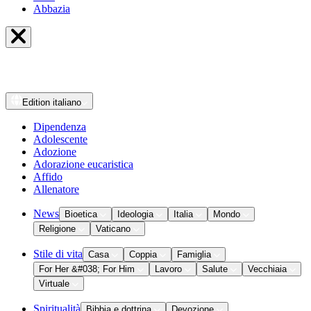
Abbazia
Edition
italiano
Dipendenza
Adolescente
Adozione
Adorazione eucaristica
Affido
Allenatore
News
Bioetica
Ideologia
Italia
Mondo
Religione
Vaticano
Stile di vita
Casa
Coppia
Famiglia
For Her &#038; For Him
Lavoro
Salute
Vecchiaia
Virtuale
Spiritualità
Bibbia e dottrina
Devozione