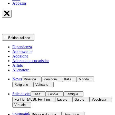
Abbazia
Edition
italiano
Dipendenza
Adolescente
Adozione
Adorazione eucaristica
Affido
Allenatore
News
Bioetica
Ideologia
Italia
Mondo
Religione
Vaticano
Stile di vita
Casa
Coppia
Famiglia
For Her &#038; For Him
Lavoro
Salute
Vecchiaia
Virtuale
Spiritualità
Bibbia e dottrina
Devozione