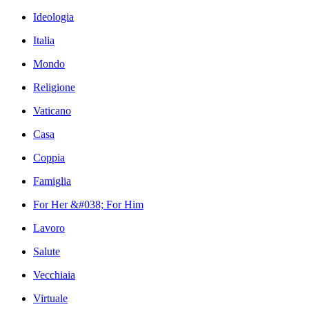
Ideologia
Italia
Mondo
Religione
Vaticano
Casa
Coppia
Famiglia
For Her &#038; For Him
Lavoro
Salute
Vecchiaia
Virtuale