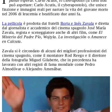
puede esperar. Carlo Acutis, el ciberapóstol
(Il cielo non
può aspettare: Carlo Acutis, il cyberapostolo), che unisce
finzione e immagini reali per narrare la vita del giovane morto
nel 2006 di leucemia e beatificato due anni fa.
La pellicola
è prodotta dai fratelli
Borja e Inés Zavala
e diretta
dal giornalista e accademico del cinema spagnolo José María
Zavala, regista e sceneggiatore anche di altri film, come
El
Misterio del Padre Pío
,
Wojtyla. La investigación
o
Amanece
en Calcuta
.
Zavala si è circondato di alcuni dei migliori professionisti del
cinema spagnolo, come il montatore Rod Reego e il direttore
della fotografia Miguel Gilaberte, che in precedenza ha
lavorato con altri registi di fama mondiale come Pedro
Almodóvar o Alejandro Amenábar.