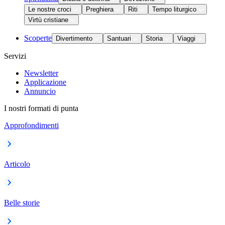
Le nostre croci
Preghiera
Riti
Tempo liturgico
Virtù cristiane
Scoperte
Divertimento
Santuari
Storia
Viaggi
Servizi
Newsletter
Applicazione
Annuncio
I nostri formati di punta
Approfondimenti
Articolo
Belle storie