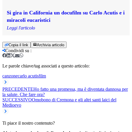
Si gira in California un docufilm su Carlo Acutis e i
miracoli eucaristici
Leggi l'articolo
Copia il link
Archivia articolo
Condividi su
:
Le parole chiave/tag associati a questo articolo:
canzone
carlo acutis
film
PRECEDENTE
Ho fatto una promessa, ma è diventata dannosa per
la salute. Che fare ora?
SUCCESSIVO
Omobono di Cremona e gli altri santi laici del
Medioevo
Ti piace il nostro contenuto?