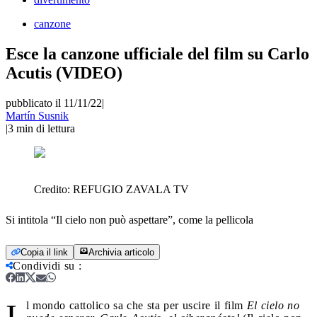
canzone
Esce la canzone ufficiale del film su Carlo
Acutis (VIDEO)
pubblicato il 11/11/22
|
Martín Susnik
|
3
min di lettura
Credito:
REFUGIO ZAVALA TV
Si intitola “Il cielo non può aspettare”, come la pellicola
Copia il link
Archivia articolo
Condividi su
:
I
l mondo cattolico sa che sta per uscire il film
El cielo no