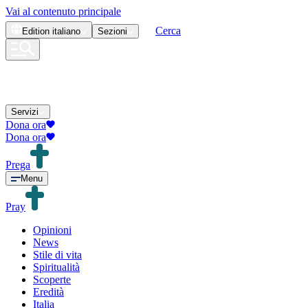
Vai al contenuto principale
Cerca
Edition
italiano
Sezioni
Servizi
Dona ora
Dona ora
Prega
Menu
Pray
Opinioni
News
Stile di vita
Spiritualità
Scoperte
Eredità
Italia