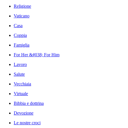
Religione
Vaticano
Casa
Coppia
Famiglia
For Her &#038; For Him
Lavoro
Salute
Vecchiaia
Virtuale
Bibbia e dottrina
Devozione
Le nostre croci