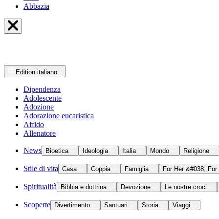
Abbazia
Edition
italiano
Dipendenza
Adolescente
Adozione
Adorazione eucaristica
Affido
Allenatore
News
Bioetica
Ideologia
Italia
Mondo
Religione
Stile di vita
Casa
Coppia
Famiglia
For Her &#038; For
Spiritualità
Bibbia e dottrina
Devozione
Le nostre croci
Scoperte
Divertimento
Santuari
Storia
Viaggi