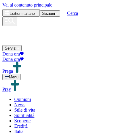
Vai al contenuto principale
Cerca
Edition
italiano
Sezioni
Servizi
Dona ora
Dona ora
Prega
Menu
Pray
Opinioni
News
Stile di vita
Spiritualità
Scoperte
Eredità
Italia