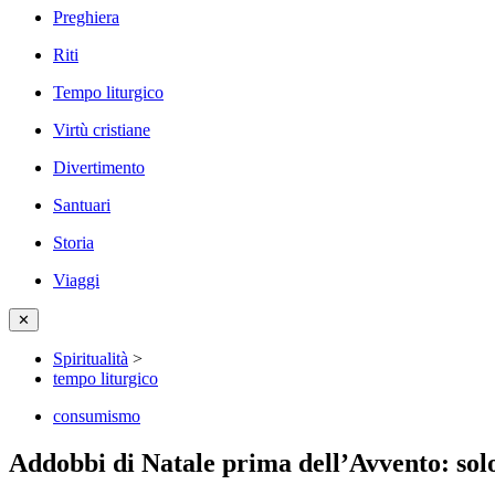
Preghiera
Riti
Tempo liturgico
Virtù cristiane
Divertimento
Santuari
Storia
Viaggi
✕
Spiritualità
>
tempo liturgico
consumismo
Addobbi di Natale prima dell’Avvento: sol