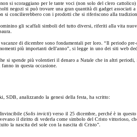
n si scoraggiano per le tante voci (non solo del clero cattolico) 
molti negozi si può trovare una gran quantità di gadget associati a
on si concilierebbero con i prodotti che si riferiscono alla tradizio
ino gli scaffali simboli del tutto diversi, riferiti alla vita nuov
paura.
vacanze di dicembre sono fondamentali per loro. “Il periodo pre-
omenti più importanti dell'anno”, si legge in uno dei siti web dedi
he si spende più volentieri il denaro a Natale che in altri periodi, 
si fanno in questa occasione.
ki, SDB, analizzando la genesi della festa, ha scritto:
Invincibile (
Solis invicti
) verso il 25 dicembre, perché è in questo
 avevano il diritto di vederla come simbolo del Cristo vittorioso, c
uito la nascita del sole con la nascita di Cristo”.