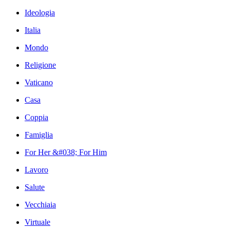
Ideologia
Italia
Mondo
Religione
Vaticano
Casa
Coppia
Famiglia
For Her &#038; For Him
Lavoro
Salute
Vecchiaia
Virtuale