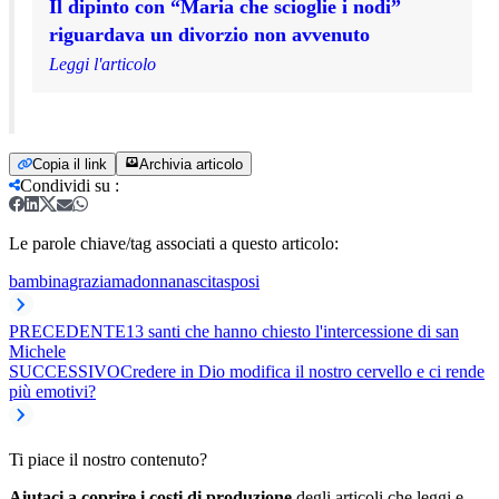
Il dipinto con “Maria che scioglie i nodi”
riguardava un divorzio non avvenuto
Leggi l'articolo
Copia il link
Archivia articolo
Condividi su
:
Le parole chiave/tag associati a questo articolo:
bambina
grazia
madonna
nascita
sposi
PRECEDENTE
13 santi che hanno chiesto l'intercessione di san
Michele
SUCCESSIVO
Credere in Dio modifica il nostro cervello e ci rende
più emotivi?
Ti piace il nostro contenuto?
Aiutaci a coprire i costi di produzione
degli articoli che leggi e