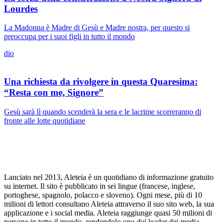
Lourdes
La Madonna è Madre di Gesù e Madre nostra, per questo si
preoccupa per i suoi figli in tutto il mondo
dio
Una richiesta da rivolgere in questa Quaresima:
“Resta con me, Signore”
Gesù sarà lì quando scenderà la sera e le lacrime scorreranno di
fronte alle lotte quotidiane
Lanciato nel 2013, Aleteia è un quotidiano di informazione gratuito
su internet. Il sito è pubblicato in sei lingue (francese, inglese,
portoghese, spagnolo, polacco e sloveno). Ogni mese, più di 10
milioni di lettori consultano Aleteia attraverso il suo sito web, la sua
applicazione e i social media. Aleteia raggiunge quasi 50 milioni di
persone in tutto il mondo, rendendolo uno dei leader dei media