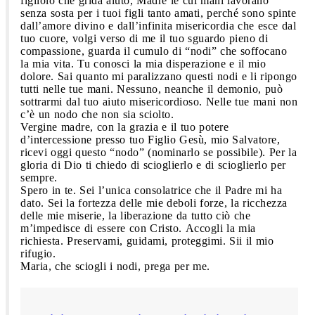
figliolo che grida aiuto, Madre le cui mani lavorano
senza sosta per i tuoi figli tanto amati, perché sono spinte
dall’amore divino e dall’infinita misericordia che esce dal
tuo cuore, volgi verso di me il tuo sguardo pieno di
compassione, guarda il cumulo di “nodi” che soffocano
la mia vita. Tu conosci la mia disperazione e il mio
dolore. Sai quanto mi paralizzano questi nodi e li ripongo
tutti nelle tue mani. Nessuno, neanche il demonio, può
sottrarmi dal tuo aiuto misericordioso. Nelle tue mani non
c’è un nodo che non sia sciolto.
Vergine madre, con la grazia e il tuo potere
d’intercessione presso tuo Figlio Gesù, mio Salvatore,
ricevi oggi questo “nodo” (nominarlo se possibile). Per la
gloria di Dio ti chiedo di scioglierlo e di scioglierlo per
sempre.
Spero in te. Sei l’unica consolatrice che il Padre mi ha
dato. Sei la fortezza delle mie deboli forze, la ricchezza
delle mie miserie, la liberazione da tutto ciò che
m’impedisce di essere con Cristo. Accogli la mia
richiesta. Preservami, guidami, proteggimi. Sii il mio
rifugio.
Maria, che sciogli i nodi, prega per me.