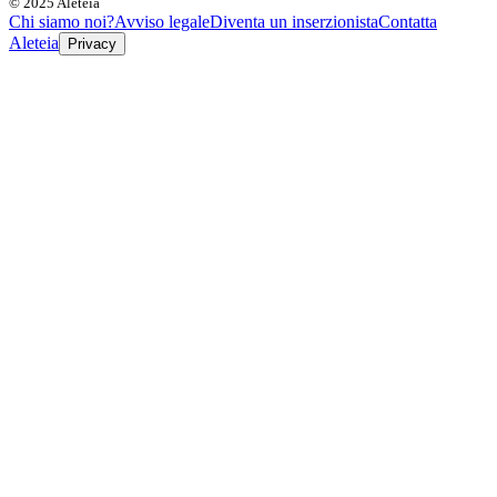
© 2025 Aleteia
Chi siamo noi?
Avviso legale
Diventa un inserzionista
Contatta
Aleteia
Privacy