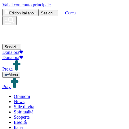
Vai al contenuto principale
Cerca
Edition
italiano
Sezioni
Servizi
Dona ora
Dona ora
Prega
Menu
Pray
Opinioni
News
Stile di vita
Spiritualità
Scoperte
Eredità
Italia