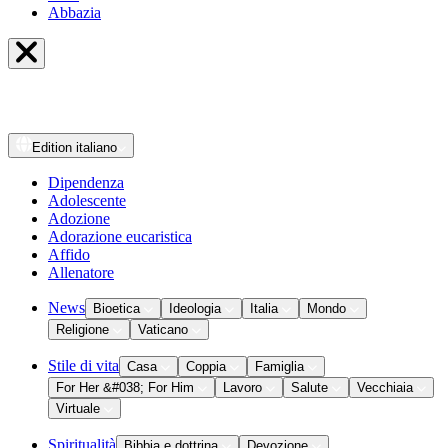
Abbazia
Edition
italiano
Dipendenza
Adolescente
Adozione
Adorazione eucaristica
Affido
Allenatore
News
Bioetica
Ideologia
Italia
Mondo
Religione
Vaticano
Stile di vita
Casa
Coppia
Famiglia
For Her &#038; For Him
Lavoro
Salute
Vecchiaia
Virtuale
Spiritualità
Bibbia e dottrina
Devozione