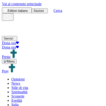
Vai al contenuto principale
Cerca
Edition
italiano
Sezioni
Servizi
Dona ora
Dona ora
Prega
Menu
Pray
Opinioni
News
Stile di vita
Spiritualità
Scoperte
Eredità
Italia