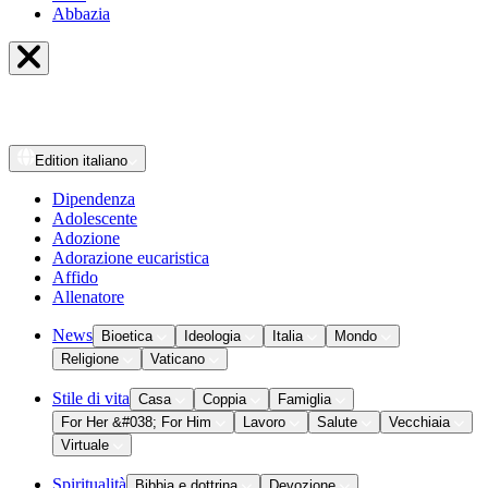
Abbazia
Edition
italiano
Dipendenza
Adolescente
Adozione
Adorazione eucaristica
Affido
Allenatore
News
Bioetica
Ideologia
Italia
Mondo
Religione
Vaticano
Stile di vita
Casa
Coppia
Famiglia
For Her &#038; For Him
Lavoro
Salute
Vecchiaia
Virtuale
Spiritualità
Bibbia e dottrina
Devozione