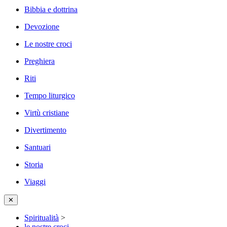
Bibbia e dottrina
Devozione
Le nostre croci
Preghiera
Riti
Tempo liturgico
Virtù cristiane
Divertimento
Santuari
Storia
Viaggi
✕
Spiritualità
>
le nostre croci