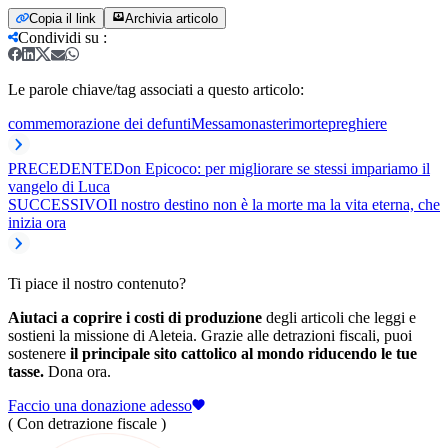
Copia il link
Archivia articolo
Condividi su
:
Le parole chiave/tag associati a questo articolo:
commemorazione dei defunti
Messa
monasteri
morte
preghiere
PRECEDENTE
Don Epicoco: per migliorare se stessi impariamo il
vangelo di Luca
SUCCESSIVO
Il nostro destino non è la morte ma la vita eterna, che
inizia ora
Ti piace il nostro contenuto?
Aiutaci a coprire i costi di produzione
degli articoli che leggi e
sostieni la missione di Aleteia. Grazie alle detrazioni fiscali, puoi
sostenere
il principale sito cattolico al mondo riducendo le tue
tasse.
Dona ora.
Faccio una donazione adesso
( Con detrazione fiscale )