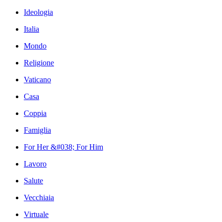
Ideologia
Italia
Mondo
Religione
Vaticano
Casa
Coppia
Famiglia
For Her &#038; For Him
Lavoro
Salute
Vecchiaia
Virtuale