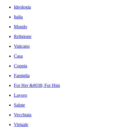
Ideologia
Italia
Mondo
Religione
Vaticano
Casa
Coppia
Famiglia
For Her &#038; For Him
Lavoro
Salute
Vecchiaia
Virtuale