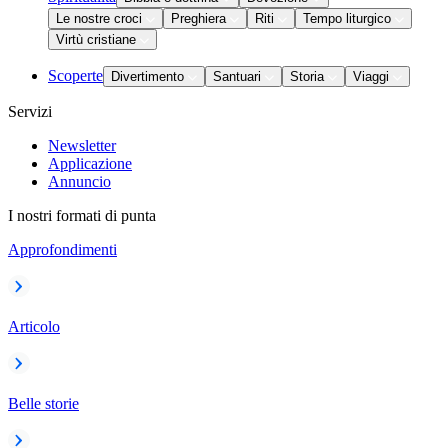
Le nostre croci
Preghiera
Riti
Tempo liturgico
Virtù cristiane
Scoperte
Divertimento
Santuari
Storia
Viaggi
Servizi
Newsletter
Applicazione
Annuncio
I nostri formati di punta
Approfondimenti
Articolo
Belle storie