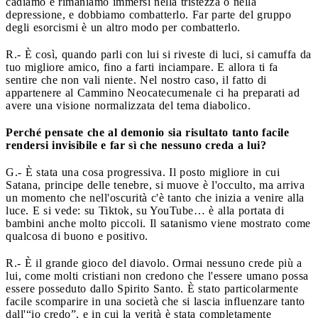
cadiamo e rimaniamo immersi nella tristezza o nella
depressione, e dobbiamo combatterlo. Far parte del gruppo
degli esorcismi è un altro modo per combatterlo.
R.- È così, quando parli con lui si riveste di luci, si camuffa da
tuo migliore amico, fino a farti inciampare. E allora ti fa
sentire che non vali niente. Nel nostro caso, il fatto di
appartenere al Cammino Neocatecumenale ci ha preparati ad
avere una visione normalizzata del tema diabolico.
Perché pensate che al demonio sia risultato tanto facile
rendersi invisibile e far sì che nessuno creda a lui?
G.- È stata una cosa progressiva. Il posto migliore in cui
Satana, principe delle tenebre, si muove è l'occulto, ma arriva
un momento che nell'oscurità c'è tanto che inizia a venire alla
luce. E si vede: su Tiktok, su YouTube… è alla portata di
bambini anche molto piccoli. Il satanismo viene mostrato come
qualcosa di buono e positivo.
R.- È il grande gioco del diavolo. Ormai nessuno crede più a
lui, come molti cristiani non credono che l'essere umano possa
essere posseduto dallo Spirito Santo. È stato particolarmente
facile scomparire in una società che si lascia influenzare tanto
dall'“io credo”, e in cui la verità è stata completamente