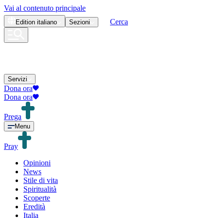
Vai al contenuto principale
Cerca
Edition
italiano
Sezioni
Servizi
Dona ora
Dona ora
Prega
Menu
Pray
Opinioni
News
Stile di vita
Spiritualità
Scoperte
Eredità
Italia