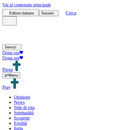
Vai al contenuto principale
Cerca
Edition
italiano
Sezioni
Servizi
Dona ora
Dona ora
Prega
Menu
Pray
Opinioni
News
Stile di vita
Spiritualità
Scoperte
Eredità
Italia