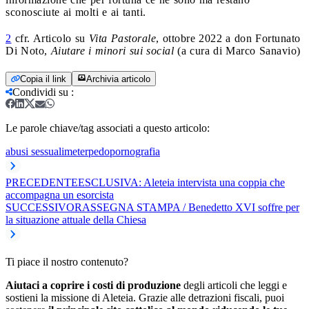
sconosciute ai molti e ai tanti.
2
cfr. Articolo su
Vita Pastorale
, ottobre 2022 a don Fortunato
Di Noto,
Aiutare i minori sui social
(a cura di Marco Sanavio)
Copia il link
Archivia articolo
Condividi su
:
Le parole chiave/tag associati a questo articolo:
abusi sessuali
meter
pedopornografia
PRECEDENTE
ESCLUSIVA: Aleteia intervista una coppia che
accompagna un esorcista
SUCCESSIVO
RASSEGNA STAMPA / Benedetto XVI soffre per
la situazione attuale della Chiesa
Ti piace il nostro contenuto?
Aiutaci a coprire i costi di produzione
degli articoli che leggi e
sostieni la missione di Aleteia. Grazie alle detrazioni fiscali, puoi