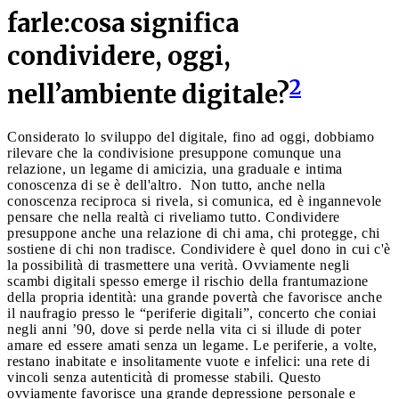
farle:cosa significa
condividere, oggi,
2
nell’ambiente digitale?
Considerato lo sviluppo del digitale, fino ad oggi, dobbiamo
rilevare che la condivisione presuppone comunque una
relazione, un legame di amicizia, una graduale e intima
conoscenza di se è dell'altro. Non tutto, anche nella
conoscenza reciproca si rivela, si comunica, ed è ingannevole
pensare che nella realtà ci riveliamo tutto. Condividere
presuppone anche una relazione di chi ama, chi protegge, chi
sostiene di chi non tradisce. Condividere è quel dono in cui c'è
la possibilità di trasmettere una verità. Ovviamente negli
scambi digitali spesso emerge il rischio della frantumazione
della propria identità: una grande povertà che favorisce anche
il naufragio presso le “periferie digitali”, concerto che coniai
negli anni ’90, dove si perde nella vita ci si illude di poter
amare ed essere amati senza un legame. Le periferie, a volte,
restano inabitate e insolitamente vuote e infelici: una rete di
vincoli senza autenticità di promesse stabili. Questo
ovviamente favorisce una grande depressione personale e