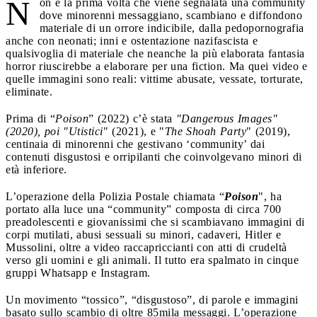
N
on è la prima volta che viene segnalata una community
dove minorenni messaggiano, scambiano e diffondono
materiale di un orrore indicibile, dalla pedopornografia
anche con neonati; inni e ostentazione nazifascista e
qualsivoglia di materiale che neanche la più elaborata fantasia
horror riuscirebbe a elaborare per una fiction. Ma quei video e
quelle immagini sono reali: vittime abusate, vessate, torturate,
eliminate.
Prima di “
Poison
” (2022) c’è stata
"Dangerous Images"
(2020), poi "Utistici
" (2021), e "
The Shoah Party
" (2019),
centinaia di minorenni che gestivano ‘community’ dai
contenuti disgustosi e orripilanti che coinvolgevano minori di
età inferiore.
L’operazione della Polizia Postale chiamata “
Poison
", ha
portato alla luce una “community” composta di circa 700
preadolescenti e giovanissimi che si scambiavano immagini di
corpi mutilati, abusi sessuali su minori, cadaveri, Hitler e
Mussolini, oltre a video raccapriccianti con atti di crudeltà
verso gli uomini e gli animali. Il tutto era spalmato in cinque
gruppi Whatsapp e Instagram.
Un movimento “tossico”, “disgustoso”, di parole e immagini
basato sullo scambio di oltre 85mila messaggi. L’operazione