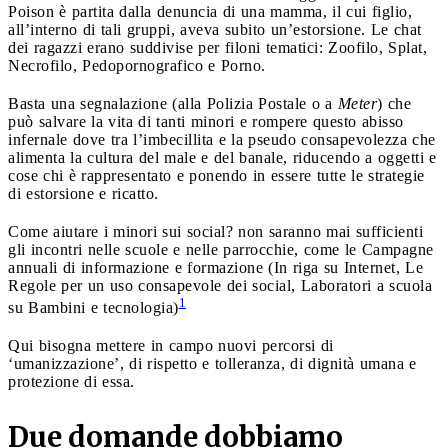
Poison è partita dalla denuncia di una mamma, il cui figlio,
all’interno di tali gruppi, aveva subito un’estorsione. Le chat
dei ragazzi erano suddivise per filoni tematici: Zoofilo, Splat,
Necrofilo, Pedopornografico e Porno.
Basta una segnalazione (alla Polizia Postale o a
Meter
) che
può salvare la vita di tanti minori e rompere questo abisso
infernale dove tra l’imbecillita e la pseudo consapevolezza che
alimenta la cultura del male e del banale, riducendo a oggetti e
cose chi è rappresentato e ponendo in essere tutte le strategie
di estorsione e ricatto.
Come aiutare i minori sui social? non saranno mai sufficienti
gli incontri nelle scuole e nelle parrocchie, come le Campagne
annuali di informazione e formazione (In riga su Internet, Le
Regole per un uso consapevole dei social, Laboratori a scuola
1
su Bambini e tecnologia)
Qui bisogna mettere in campo nuovi percorsi di
‘umanizzazione’, di rispetto e tolleranza, di dignità umana e
protezione di essa.
Due domande dobbiamo