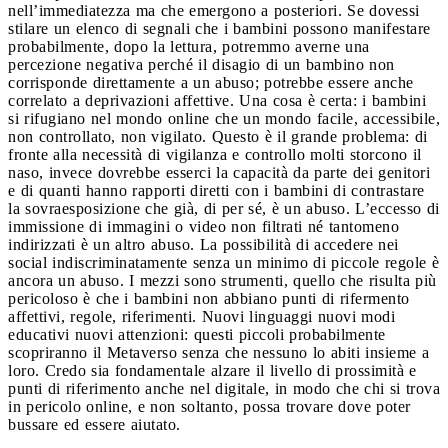
nell’immediatezza ma che emergono a posteriori. Se dovessi
stilare un elenco di segnali che i bambini possono manifestare
probabilmente, dopo la lettura, potremmo averne una
percezione negativa perché il disagio di un bambino non
corrisponde direttamente a un abuso; potrebbe essere anche
correlato a deprivazioni affettive. Una cosa è certa: i bambini
si rifugiano nel mondo online che un mondo facile, accessibile,
non controllato, non vigilato. Questo è il grande problema: di
fronte alla necessità di vigilanza e controllo molti storcono il
naso, invece dovrebbe esserci la capacità da parte dei genitori
e di quanti hanno rapporti diretti con i bambini di contrastare
la sovraesposizione che già, di per sé, è un abuso. L’eccesso di
immissione di immagini o video non filtrati né tantomeno
indirizzati è un altro abuso. La possibilità di accedere nei
social indiscriminatamente senza un minimo di piccole regole è
ancora un abuso. I mezzi sono strumenti, quello che risulta più
pericoloso è che i bambini non abbiano punti di rifermento
affettivi, regole, riferimenti. Nuovi linguaggi nuovi modi
educativi nuovi attenzioni: questi piccoli probabilmente
scopriranno il Metaverso senza che nessuno lo abiti insieme a
loro. Credo sia fondamentale alzare il livello di prossimità e
punti di riferimento anche nel digitale, in modo che chi si trova
in pericolo online, e non soltanto, possa trovare dove poter
bussare ed essere aiutato.