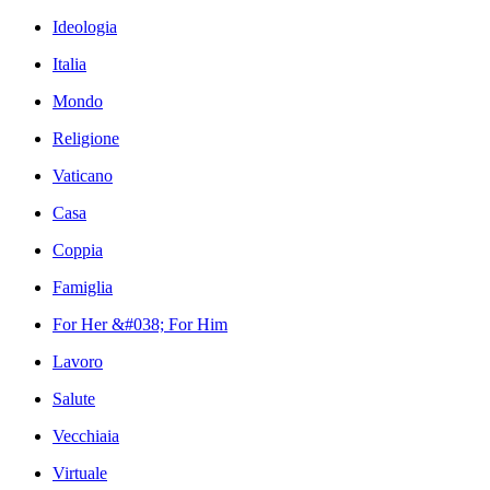
Ideologia
Italia
Mondo
Religione
Vaticano
Casa
Coppia
Famiglia
For Her &#038; For Him
Lavoro
Salute
Vecchiaia
Virtuale