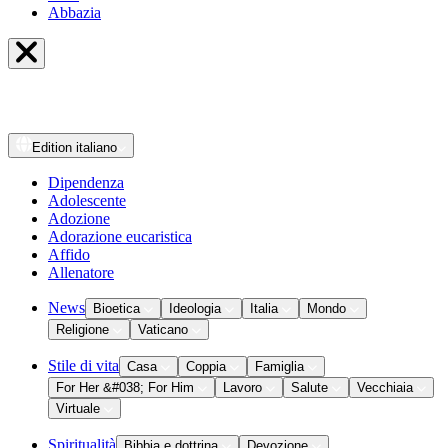
Abbazia
Edition
italiano
Dipendenza
Adolescente
Adozione
Adorazione eucaristica
Affido
Allenatore
News
Bioetica
Ideologia
Italia
Mondo
Religione
Vaticano
Stile di vita
Casa
Coppia
Famiglia
For Her &#038; For Him
Lavoro
Salute
Vecchiaia
Virtuale
Spiritualità
Bibbia e dottrina
Devozione