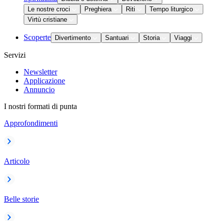
Le nostre croci
Preghiera
Riti
Tempo liturgico
Virtù cristiane
Scoperte
Divertimento
Santuari
Storia
Viaggi
Servizi
Newsletter
Applicazione
Annuncio
I nostri formati di punta
Approfondimenti
Articolo
Belle storie