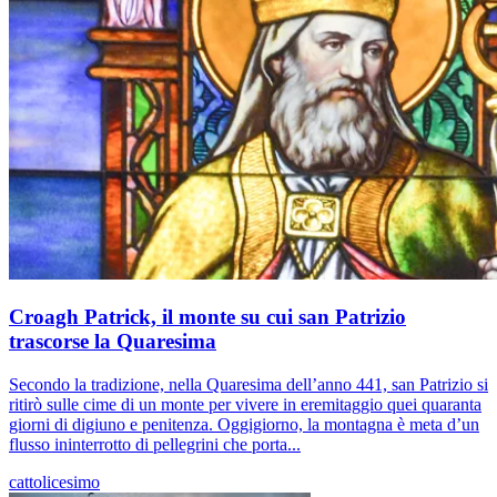
Croagh Patrick, il monte su cui san Patrizio
trascorse la Quaresima
Secondo la tradizione, nella Quaresima dell’anno 441, san Patrizio si
ritirò sulle cime di un monte per vivere in eremitaggio quei quaranta
giorni di digiuno e penitenza. Oggigiorno, la montagna è meta d’un
flusso ininterrotto di pellegrini che porta...
cattolicesimo