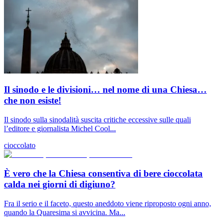
Il sinodo e le divisioni… nel nome di una Chiesa…
che non esiste!
Il sinodo sulla sinodalità suscita critiche eccessive sulle quali
l’editore e giornalista Michel Cool...
cioccolato
È vero che la Chiesa consentiva di bere cioccolata
calda nei giorni di digiuno?
Fra il serio e il faceto, questo aneddoto viene riproposto ogni anno,
quando la Quaresima si avvicina. Ma...