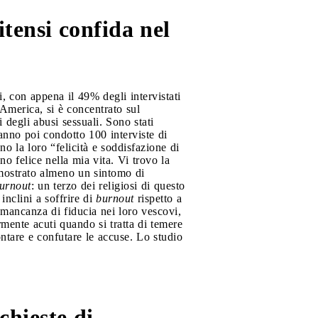
itensi confida nel
i, con appena il 49% degli intervistati
America, si è concentrato sul
i degli abusi sessuali. Sono stati
hanno poi condotto 100 interviste di
o la loro “felicità e soddisfazione di
ono felice nella mia vita. Vi trovo la
 mostrato almeno un sintomo di
urnout
: un terzo dei religiosi di questo
inclini a soffrire di
burnout
rispetto a
a mancanza di fiducia nei loro vescovi,
mente acuti quando si tratta di temere
ontare e confutare le accuse. Lo studio
chieste di