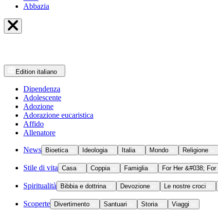
Abbazia
Edition
italiano
Dipendenza
Adolescente
Adozione
Adorazione eucaristica
Affido
Allenatore
News
Bioetica
Ideologia
Italia
Mondo
Religione
Stile di vita
Casa
Coppia
Famiglia
For Her &#038; For
Spiritualità
Bibbia e dottrina
Devozione
Le nostre croci
Scoperte
Divertimento
Santuari
Storia
Viaggi