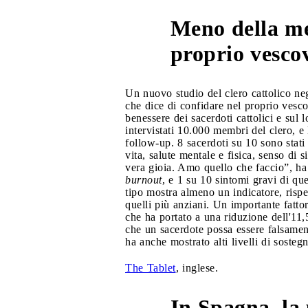
Meno della met
1
proprio vesco
Un nuovo studio del clero cattolico neg
che dice di confidare nel proprio vesco
benessere dei sacerdoti cattolici e sul l
intervistati 10.000 membri del clero, e 
follow-up. 8 sacerdoti su 10 sono stati
vita, salute mentale e fisica, senso di si
vera gioia. Amo quello che faccio”, ha 
burnout
, e 1 su 10 sintomi gravi di que
tipo mostra almeno un indicatore, rispet
quelli più anziani. Un importante fatto
che ha portato a una riduzione dell'11,
che un sacerdote possa essere falsament
ha anche mostrato alti livelli di sostegn
The Tablet
, inglese.
In Spagna, la 