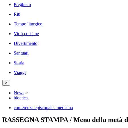
Preghiera
Riti
Tempo liturgico
Virtù cristiane
Divertimento
Santuari
Storia
Viaggi
✕
News
>
bioetica
conferenza episcopale americana
RASSEGNA STAMPA / Meno della metà dei sa