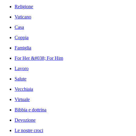
Religione
Vaticano
Casa
Coppia
Famiglia
For Her &#038; For Him
Lavoro
Salute
Vecchiaia
Virtuale
Bibbia e dottrina
Devozione
Le nostre croci