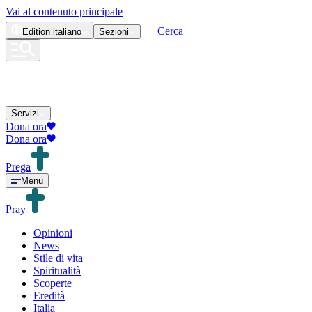
Vai al contenuto principale
Cerca
Edition
italiano
Sezioni
Servizi
Dona ora
Dona ora
Prega
Menu
Pray
Opinioni
News
Stile di vita
Spiritualità
Scoperte
Eredità
Italia