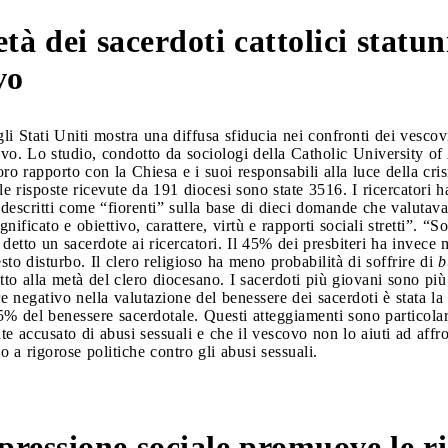
à dei sacerdoti cattolici statun
vo
li Stati Uniti mostra una diffusa sfiducia nei confronti dei vescov
vo. Lo studio, condotto da sociologi della Catholic University of 
oro rapporto con la Chiesa e i suoi responsabili alla luce della cris
le risposte ricevute da 191 diocesi sono state 3516. I ricercatori 
 descritti come “fiorenti” sulla base di dieci domande che valutavan
gnificato e obiettivo, carattere, virtù e rapporti sociali stretti”. “S
detto un sacerdote ai ricercatori. Il 45% dei presbiteri ha invece
sto disturbo. Il clero religioso ha meno probabilità di soffrire di
b
to alla metà del clero diocesano. I sacerdoti più giovani sono più 
re negativo nella valutazione del benessere dei sacerdoti è stata l
5% del benessere sacerdotale. Questi atteggiamenti sono particolar
e accusato di abusi sessuali e che il vescovo non lo aiuti ad affr
o a rigorose politiche contro gli abusi sessuali.
pressione sociale promuove le ri