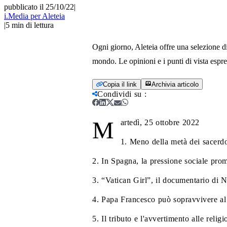
pubblicato il 25/10/22
|
i.Media per Aleteia
|
5
min di lettura
Ogni giorno, Aleteia offre una selezione di 
mondo. Le opinioni e i punti di vista espres
Copia il link
Archivia articolo
Condividi su
:
M
artedì, 25 ottobre 2022
1. Meno della metà dei sacerdot
2. In Spagna, la pressione sociale prom
3. “Vatican Girl”, il documentario di 
4. Papa Francesco può sopravvivere al 
5. Il tributo e l'avvertimento alle rel