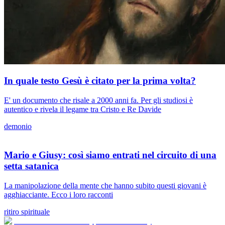
In quale testo Gesù è citato per la prima volta?
E' un documento che risale a 2000 anni fa. Per gli studiosi è
autentico e rivela il legame tra Cristo e Re Davide
demonio
Mario e Giusy: così siamo entrati nel circuito di una
setta satanica
La manipolazione della mente che hanno subito questi giovani è
agghiacciante. Ecco i loro racconti
ritiro spirituale