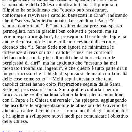
sacramentale della Chiesa cattolica in Cina”. Il porporato
filippino ha sottolineato che “questo può rassicurare,
confortare e ravvivare i cattolici battezzati in Cina”, indicando
che il “
sensus fidei
testimoniato dai” fedeli nel Paese “è
sempre confortante”. È “una testimonianza preziosa, spesso
germogliata non in giardini ben coltivati e protetti, ma su
terreni aspri o irregolari”, ha proseguito. Il cardinale Tagle ha
anche riconosciuto le tante critiche ricevute dall'accordo,
dicendo che “la Santa Sede non ignora né minimizza le
differenze di reazioni tra i cattolici cinesi nei confronti
dell'accordo, con la gioia di molti che si intreccia con le
perplessità di altri”, ma ha aggiunto che “nessuno ha mai
mostrato trionfalismi ingenui”, e che questo è tutto parte di un
lungo processo che richiede di sporcarsi “le mani con la realtà
delle cose come sono”. “Molti segni attestano che tanti
cattolici cinesi hanno colto l'ispirazione seguita dalla Santa
Sede nel processo in corso. Sono grati e confortati per un
processo che conferma innanzitutto la loro piena comunione
con il Papa e la Chiesa universale”, ha spiegato, aggiungendo
che ascoltare le argomentazioni e le obiezioni del Governo ha
aiutato a capire il contesto e la forma mentis degli interlocutori
e ha spinto a sviluppare nuovi modi per comunicare l'obiettivo
della Chiesa.