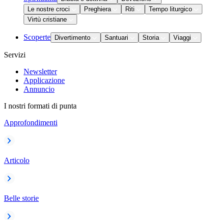
Le nostre croci
Preghiera
Riti
Tempo liturgico
Virtù cristiane
Scoperte
Divertimento
Santuari
Storia
Viaggi
Servizi
Newsletter
Applicazione
Annuncio
I nostri formati di punta
Approfondimenti
Articolo
Belle storie