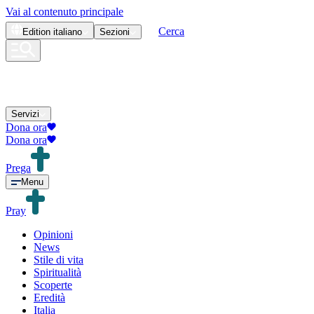
Vai al contenuto principale
Cerca
Edition
italiano
Sezioni
Servizi
Dona ora
Dona ora
Prega
Menu
Pray
Opinioni
News
Stile di vita
Spiritualità
Scoperte
Eredità
Italia