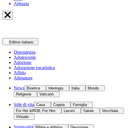
Abbazia
Edition
italiano
Dipendenza
Adolescente
Adozione
Adorazione eucaristica
Affido
Allenatore
News
Bioetica
Ideologia
Italia
Mondo
Religione
Vaticano
Stile di vita
Casa
Coppia
Famiglia
For Her &#038; For Him
Lavoro
Salute
Vecchiaia
Virtuale
Spiritualità
Bibbia e dottrina
Devozione