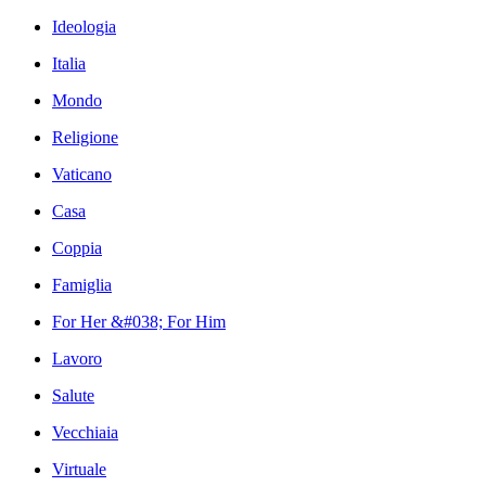
Ideologia
Italia
Mondo
Religione
Vaticano
Casa
Coppia
Famiglia
For Her &#038; For Him
Lavoro
Salute
Vecchiaia
Virtuale