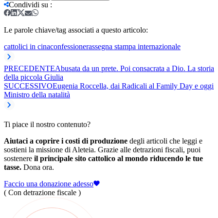
Condividi su
:
Le parole chiave/tag associati a questo articolo:
cattolici in cina
confessione
rassegna stampa internazionale
PRECEDENTE
Abusata da un prete. Poi consacrata a Dio. La storia
della piccola Giulia
SUCCESSIVO
Eugenia Roccella, dai Radicali al Family Day e oggi
Ministro della natalità
Ti piace il nostro contenuto?
Aiutaci a coprire i costi di produzione
degli articoli che leggi e
sostieni la missione di Aleteia. Grazie alle detrazioni fiscali, puoi
sostenere
il principale sito cattolico al mondo riducendo le tue
tasse.
Dona ora.
Faccio una donazione adesso
( Con detrazione fiscale )