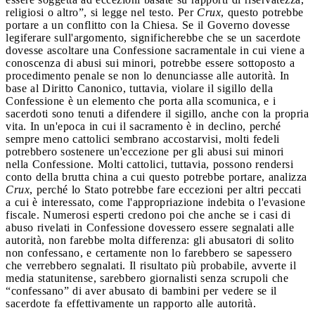
religiosi o altro”, si legge nel testo. Per
Crux
, questo potrebbe
portare a un conflitto con la Chiesa. Se il Governo dovesse
legiferare sull'argomento, significherebbe che se un sacerdote
dovesse ascoltare una Confessione sacramentale in cui viene a
conoscenza di abusi sui minori, potrebbe essere sottoposto a
procedimento penale se non lo denunciasse alle autorità. In
base al Diritto Canonico, tuttavia, violare il sigillo della
Confessione è un elemento che porta alla scomunica, e i
sacerdoti sono tenuti a difendere il sigillo, anche con la propria
vita. In un'epoca in cui il sacramento è in declino, perché
sempre meno cattolici sembrano accostarvisi, molti fedeli
potrebbero sostenere un'eccezione per gli abusi sui minori
nella Confessione. Molti cattolici, tuttavia, possono rendersi
conto della brutta china a cui questo potrebbe portare, analizza
Crux
, perché lo Stato potrebbe fare eccezioni per altri peccati
a cui è interessato, come l'appropriazione indebita o l'evasione
fiscale. Numerosi esperti credono poi che anche se i casi di
abuso rivelati in Confessione dovessero essere segnalati alle
autorità, non farebbe molta differenza: gli abusatori di solito
non confessano, e certamente non lo farebbero se sapessero
che verrebbero segnalati. Il risultato più probabile, avverte il
media statunitense, sarebbero giornalisti senza scrupoli che
“confessano” di aver abusato di bambini per vedere se il
sacerdote fa effettivamente un rapporto alle autorità.