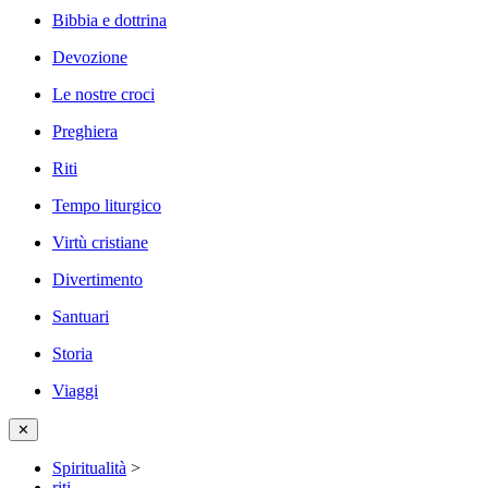
Bibbia e dottrina
Devozione
Le nostre croci
Preghiera
Riti
Tempo liturgico
Virtù cristiane
Divertimento
Santuari
Storia
Viaggi
✕
Spiritualità
>
riti