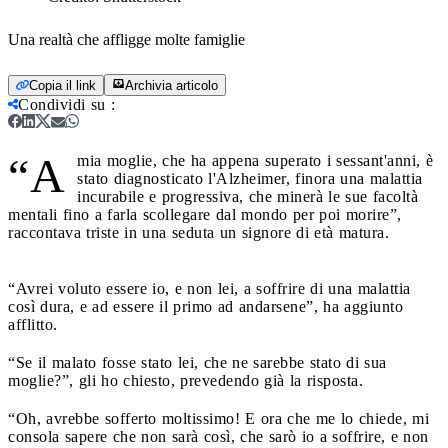
Una realtà che affligge molte famiglie
Copia il link
Archivia articolo
Condividi su
:
“A
mia moglie, che ha appena superato i sessant'anni, è
stato diagnosticato l'Alzheimer, finora una malattia
incurabile e progressiva, che minerà le sue facoltà
mentali fino a farla scollegare dal mondo per poi morire”,
raccontava triste in una seduta un signore di età matura.
“Avrei voluto essere io, e non lei, a soffrire di una malattia
così dura, e ad essere il primo ad andarsene”, ha aggiunto
afflitto.
“Se il malato fosse stato lei, che ne sarebbe stato di sua
moglie?”, gli ho chiesto, prevedendo già la risposta.
“Oh, avrebbe sofferto moltissimo! E ora che me lo chiede, mi
consola sapere che non sarà così, che sarò io a soffrire, e non