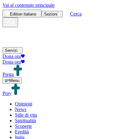
Vai al contenuto principale
Cerca
Edition
italiano
Sezioni
Servizi
Dona ora
Dona ora
Prega
Menu
Pray
Opinioni
News
Stile di vita
Spiritualità
Scoperte
Eredità
Italia