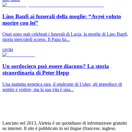
Lino Banfi ai funerali della moglie: “Avrei voluto
morire con lei”
Oggi sono stati celebrati i funerali di Lucia, la moglie di Lino Banfi,
morta mercoledì scorso. Il Papa ha...
cecita
Un sordocieco può essere diacono? La storia
straordinaria di Peter Hepp
Una malattia genetica rara, il sindrome di Usher, gli impedisce di
sentire e vedere, ma la sua vita è una...
Lanciato nel 2013, Aleteia è un quotidiano di informazione gratuito
su internet. Il sito è pubblicato in sei lingue (francese, inglese,