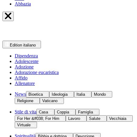
Abbazia
Edition
italiano
Dipendenza
Adolescente
Adozione
Adorazione eucaristica
Affido
Allenatore
News
Bioetica
Ideologia
Italia
Mondo
Religione
Vaticano
Stile di vita
Casa
Coppia
Famiglia
For Her &#038; For Him
Lavoro
Salute
Vecchiaia
Virtuale
Spiritualità
Bibbia e dottrina
Devozione