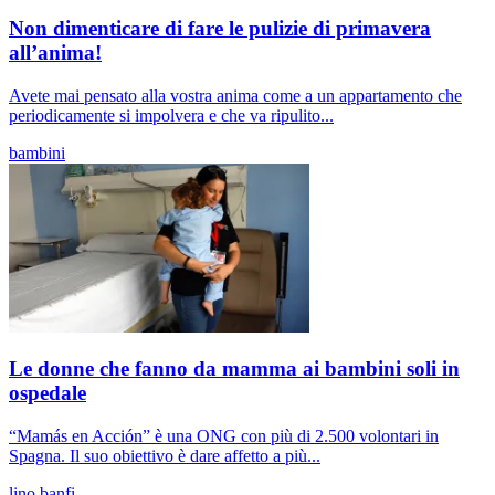
Non dimenticare di fare le pulizie di primavera
all’anima!
Avete mai pensato alla vostra anima come a un appartamento che
periodicamente si impolvera e che va ripulito...
bambini
Le donne che fanno da mamma ai bambini soli in
ospedale
“Mamás en Acción” è una ONG con più di 2.500 volontari in
Spagna. Il suo obiettivo è dare affetto a più...
lino banfi