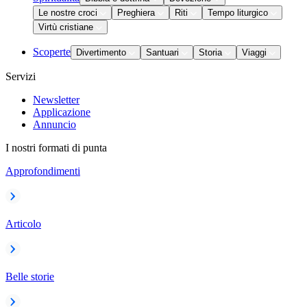
Le nostre croci
Preghiera
Riti
Tempo liturgico
Virtù cristiane
Scoperte
Divertimento
Santuari
Storia
Viaggi
Servizi
Newsletter
Applicazione
Annuncio
I nostri formati di punta
Approfondimenti
Articolo
Belle storie