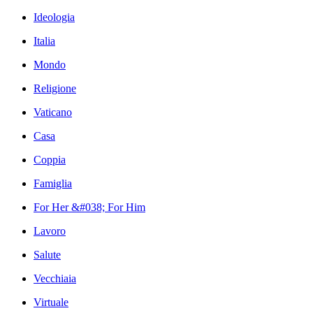
Ideologia
Italia
Mondo
Religione
Vaticano
Casa
Coppia
Famiglia
For Her &#038; For Him
Lavoro
Salute
Vecchiaia
Virtuale