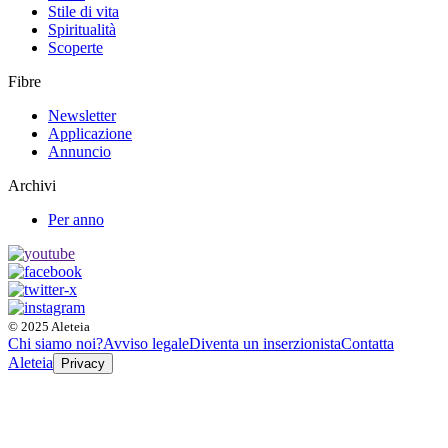
Stile di vita
Spiritualità
Scoperte
Fibre
Newsletter
Applicazione
Annuncio
Archivi
Per anno
© 2025 Aleteia
Chi siamo noi?
Avviso legale
Diventa un inserzionista
Contatta
Aleteia
Privacy