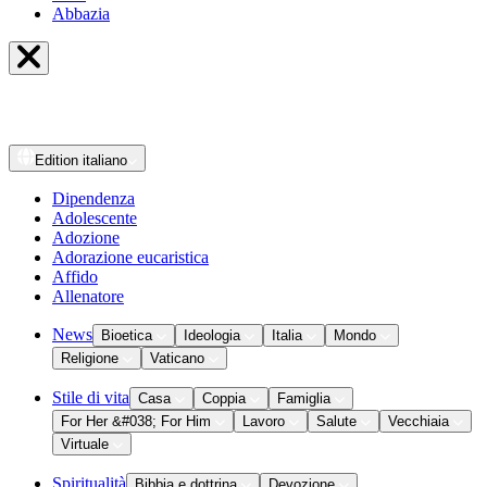
Abbazia
Edition
italiano
Dipendenza
Adolescente
Adozione
Adorazione eucaristica
Affido
Allenatore
News
Bioetica
Ideologia
Italia
Mondo
Religione
Vaticano
Stile di vita
Casa
Coppia
Famiglia
For Her &#038; For Him
Lavoro
Salute
Vecchiaia
Virtuale
Spiritualità
Bibbia e dottrina
Devozione