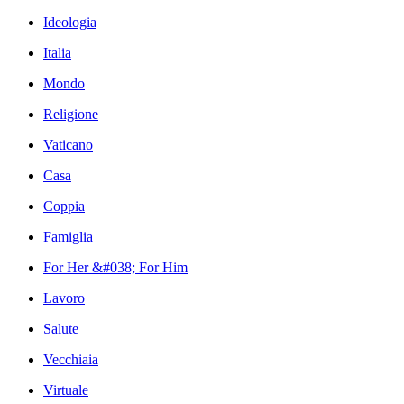
Ideologia
Italia
Mondo
Religione
Vaticano
Casa
Coppia
Famiglia
For Her &#038; For Him
Lavoro
Salute
Vecchiaia
Virtuale