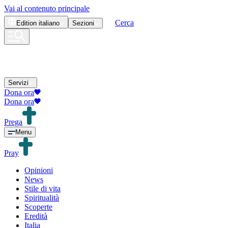
Vai al contenuto principale
Cerca
Edition
italiano
Sezioni
Servizi
Dona ora
Dona ora
Prega
Menu
Pray
Opinioni
News
Stile di vita
Spiritualità
Scoperte
Eredità
Italia