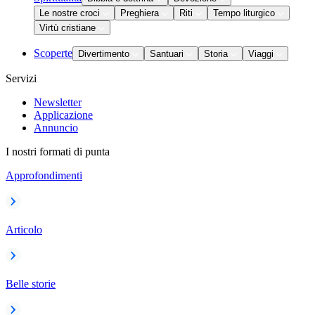
Le nostre croci
Preghiera
Riti
Tempo liturgico
Virtù cristiane
Scoperte
Divertimento
Santuari
Storia
Viaggi
Servizi
Newsletter
Applicazione
Annuncio
I nostri formati di punta
Approfondimenti
Articolo
Belle storie