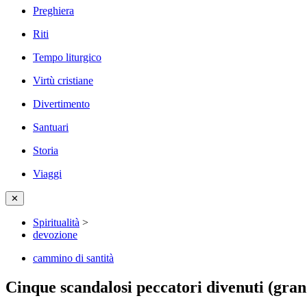
Preghiera
Riti
Tempo liturgico
Virtù cristiane
Divertimento
Santuari
Storia
Viaggi
✕
Spiritualità
>
devozione
cammino di santità
Cinque scandalosi peccatori divenuti (gran