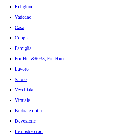
Religione
Vaticano
Casa
Coppia
Famiglia
For Her &#038; For Him
Lavoro
Salute
Vecchiaia
Virtuale
Bibbia e dottrina
Devozione
Le nostre croci