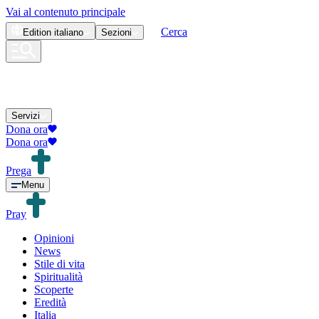
Vai al contenuto principale
Cerca
Edition
italiano
Sezioni
Servizi
Dona ora
Dona ora
Prega
Menu
Pray
Opinioni
News
Stile di vita
Spiritualità
Scoperte
Eredità
Italia