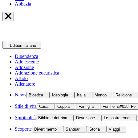
Abbazia
Edition
italiano
Dipendenza
Adolescente
Adozione
Adorazione eucaristica
Affido
Allenatore
News
Bioetica
Ideologia
Italia
Mondo
Religione
Stile di vita
Casa
Coppia
Famiglia
For Her &#038; For
Spiritualità
Bibbia e dottrina
Devozione
Le nostre croci
Scoperte
Divertimento
Santuari
Storia
Viaggi