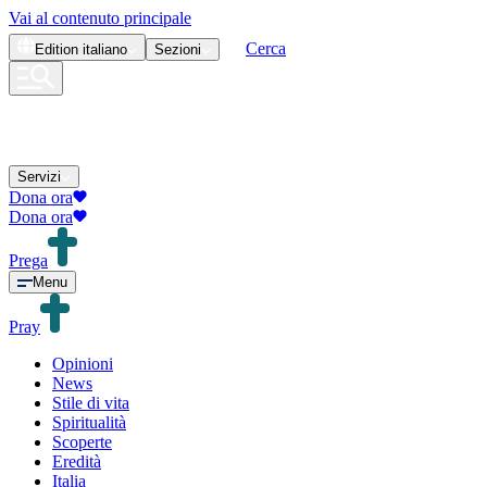
Vai al contenuto principale
Cerca
Edition
italiano
Sezioni
Servizi
Dona ora
Dona ora
Prega
Menu
Pray
Opinioni
News
Stile di vita
Spiritualità
Scoperte
Eredità
Italia