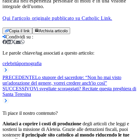
radicata nell'esperienza personale di molti e in una visione
integrale dell'uomo.
Qui l'articolo originale pubblicato su Catholic Link.
Copia il link
Archivia articolo
Condividi su
:
Le parole chiave/tag associati a questo articolo:
celebrità
pornografia
PRECEDENTE
Lo stupore del sacerdote: “Non ho mai visto
un'adorazione del genere, vorrei credere anch'io così”
SUCCESSIVO
Vi svegliate scoraggiati? Recitate questa preghiera di
Santa Teresina
Ti piace il nostro contenuto?
Aiutaci a coprire i costi di produzione
degli articoli che leggi e
sostieni la missione di Aleteia. Grazie alle detrazioni fiscali, puoi
sostenere
il principale sito cattolico al mondo riducendo le tue