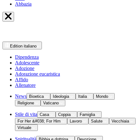
Abbazia
Edition
italiano
Dipendenza
Adolescente
Adozione
Adorazione eucaristica
Affido
Allenatore
News
Bioetica
Ideologia
Italia
Mondo
Religione
Vaticano
Stile di vita
Casa
Coppia
Famiglia
For Her &#038; For Him
Lavoro
Salute
Vecchiaia
Virtuale
Spiritualità
Bibbia e dottrina
Devozione