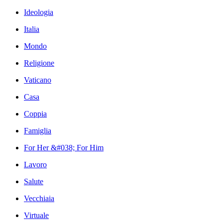
Ideologia
Italia
Mondo
Religione
Vaticano
Casa
Coppia
Famiglia
For Her &#038; For Him
Lavoro
Salute
Vecchiaia
Virtuale