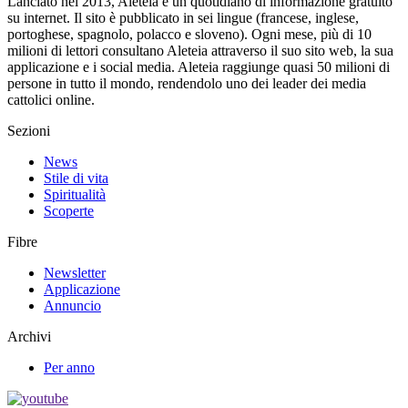
Lanciato nel 2013, Aleteia è un quotidiano di informazione gratuito
su internet. Il sito è pubblicato in sei lingue (francese, inglese,
portoghese, spagnolo, polacco e sloveno). Ogni mese, più di 10
milioni di lettori consultano Aleteia attraverso il suo sito web, la sua
applicazione e i social media. Aleteia raggiunge quasi 50 milioni di
persone in tutto il mondo, rendendolo uno dei leader dei media
cattolici online.
Sezioni
News
Stile di vita
Spiritualità
Scoperte
Fibre
Newsletter
Applicazione
Annuncio
Archivi
Per anno