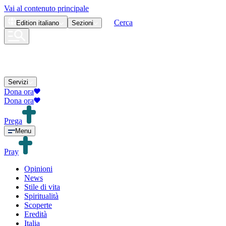
Vai al contenuto principale
Cerca
Edition
italiano
Sezioni
Servizi
Dona ora
Dona ora
Prega
Menu
Pray
Opinioni
News
Stile di vita
Spiritualità
Scoperte
Eredità
Italia