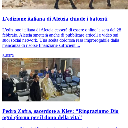
L’edizione italiana di Aleteia chiude i battenti
L'edizione italiana di Aleteia cesserà di essere online la sera del 28
febbraio. Aleteia smetterà anche di pubblicare articoli e video sui
suoi social network. Una scelta dolorosa resa improrogabile dalla
mancanza di risorse finanziarie sufficienti...
guerra
Pedro Zafra, sacerdote a Kiev: “Ringraziamo Dio
ogni giorno per il dono della vita”