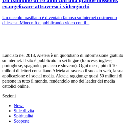
Un bambino di 10 anni con una grande missione:
evangelizzare attraverso i videogiochi
Un piccolo brasiliano è diventato famoso su Internet costruendo
chiese su Minecraft e pubblicando video con il...
Lanciato nel 2013, Aleteia è un quotidiano di informazione gratuito
su internet. Il sito è pubblicato in sei lingue (francese, inglese,
portoghese, spagnolo, polacco e sloveno). Ogni mese, più di 10
milioni di lettori consultano Aleteia attraverso il suo sito web, la sua
applicazione e i social media. Aleteia raggiunge quasi 50 milioni di
persone in tutto il mondo, rendendolo uno dei leader dei media
cattolici online.
Sezioni
News
Stile di vita
Spiritualità
Scoperte