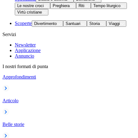
Le nostre croci
Preghiera
Riti
Tempo liturgico
Virtù cristiane
Scoperte
Divertimento
Santuari
Storia
Viaggi
Servizi
Newsletter
Applicazione
Annuncio
I nostri formati di punta
Approfondimenti
Articolo
Belle storie