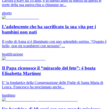
Lavora a Kiev da 10 anni, e in questo anno di guerra ha aperto le
porte della sua parrocchia a chiunque ne...
aborto
L’adolescente che ha sacrificato la sua vita per i
bambini non nati
Il volto di Anna si è illuminato con uno splendido sorriso. “Quanto è
bello, non mi scambierei con nessuno”,...
beatificazione
Il Papa riconosce il “miracolo del feto”: è beata
Elisabetta Martinez
E’ la fondatrice della Congregazione delle Figlie di Santa Maria di
Leuca. Francesco ha proclamato anche...
bambino