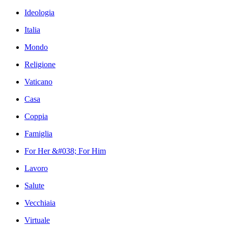
Ideologia
Italia
Mondo
Religione
Vaticano
Casa
Coppia
Famiglia
For Her &#038; For Him
Lavoro
Salute
Vecchiaia
Virtuale