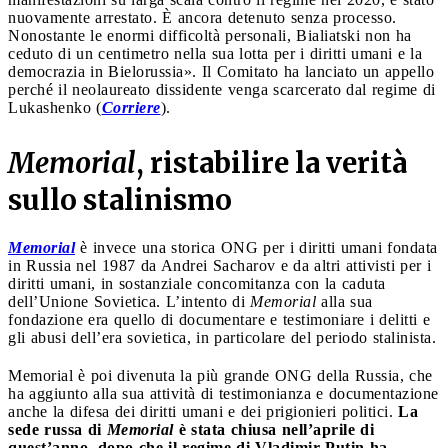
nuovamente arrestato. È ancora detenuto senza processo.
Nonostante le enormi difficoltà personali, Bialiatski non ha
ceduto di un centimetro nella sua lotta per i diritti umani e la
democrazia in Bielorussia». Il Comitato ha lanciato un appello
perché il neolaureato dissidente venga scarcerato dal regime di
Lukashenko (
Corriere
).
Memorial
, ristabilire la verità
sullo stalinismo
Memorial
è invece una storica ONG per i diritti umani fondata
in Russia nel 1987 da Andrei Sacharov e da altri attivisti per i
diritti umani, in sostanziale concomitanza con la caduta
dell’Unione Sovietica. L’intento di
Memorial
alla sua
fondazione era quello di documentare e testimoniare i delitti e
gli abusi dell’era sovietica, in particolare del periodo stalinista.
Memorial è poi divenuta la più grande ONG della Russia, che
ha aggiunto alla sua attività di testimonianza e documentazione
anche la difesa dei diritti umani e dei prigionieri politici.
La
sede russa di
Memorial
è stata chiusa nell’aprile di
quest’anno, dopo che il regime di Vladimir Putin ha