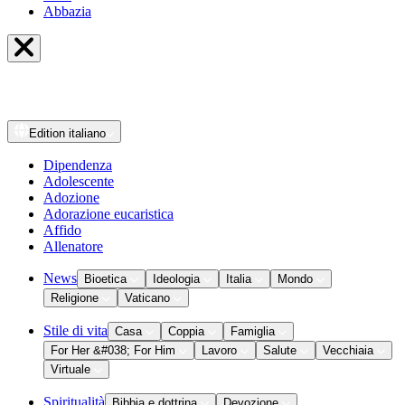
Abbazia
Edition
italiano
Dipendenza
Adolescente
Adozione
Adorazione eucaristica
Affido
Allenatore
News
Bioetica
Ideologia
Italia
Mondo
Religione
Vaticano
Stile di vita
Casa
Coppia
Famiglia
For Her &#038; For Him
Lavoro
Salute
Vecchiaia
Virtuale
Spiritualità
Bibbia e dottrina
Devozione