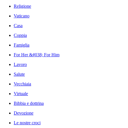
Religione
Vaticano
Casa
Coppia
Famiglia
For Her &#038; For Him
Lavoro
Salute
Vecchiaia
Virtuale
Bibbia e dottrina
Devozione
Le nostre croci