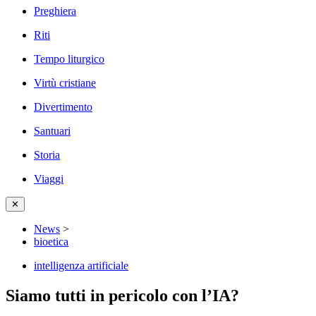
Preghiera
Riti
Tempo liturgico
Virtù cristiane
Divertimento
Santuari
Storia
Viaggi
✕
News
>
bioetica
intelligenza artificiale
Siamo tutti in pericolo con l’IA?