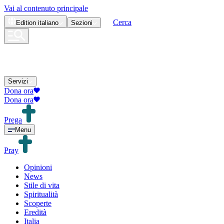
Vai al contenuto principale
Cerca
Edition
italiano
Sezioni
Servizi
Dona ora
Dona ora
Prega
Menu
Pray
Opinioni
News
Stile di vita
Spiritualità
Scoperte
Eredità
Italia