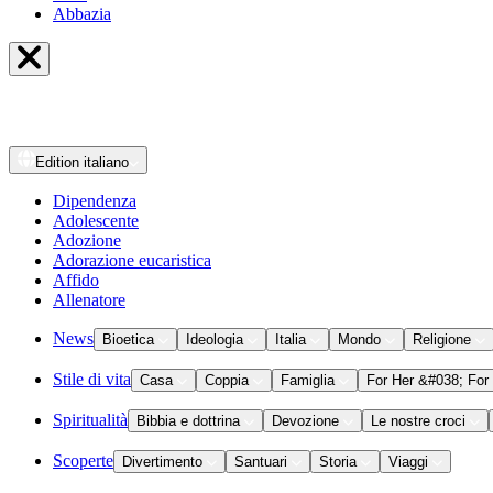
Abbazia
Edition
italiano
Dipendenza
Adolescente
Adozione
Adorazione eucaristica
Affido
Allenatore
News
Bioetica
Ideologia
Italia
Mondo
Religione
Stile di vita
Casa
Coppia
Famiglia
For Her &#038; For
Spiritualità
Bibbia e dottrina
Devozione
Le nostre croci
Scoperte
Divertimento
Santuari
Storia
Viaggi