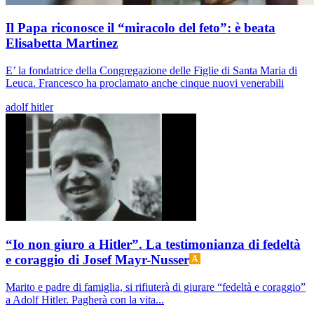
Il Papa riconosce il “miracolo del feto”: è beata
Elisabetta Martinez
E’ la fondatrice della Congregazione delle Figlie di Santa Maria di
Leuca. Francesco ha proclamato anche cinque nuovi venerabili
adolf hitler
“Io non giuro a Hitler”. La testimonianza di fedeltà
e coraggio di Josef Mayr-Nusser
Marito e padre di famiglia, si rifiuterà di giurare “fedeltà e coraggio”
a Adolf Hitler. Pagherà con la vita...