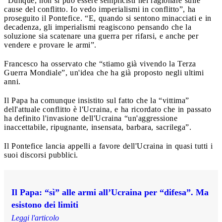
“Dunque, non si può essere semplicisti nel ragionare sulle
cause del conflitto. Io vedo imperialismi in conflitto”, ha
proseguito il Pontefice. “E, quando si sentono minacciati e in
decadenza, gli imperialismi reagiscono pensando che la
soluzione sia scatenare una guerra per rifarsi, e anche per
vendere e provare le armi”.
Francesco ha osservato che “stiamo già vivendo la Terza
Guerra Mondiale”, un'idea che ha già proposto negli ultimi
anni.
Il Papa ha comunque insistito sul fatto che la “vittima”
dell'attuale conflitto è l'Ucraina, e ha ricordato che in passato
ha definito l'invasione dell'Ucraina “un'aggressione
inaccettabile, ripugnante, insensata, barbara, sacrilega”.
Il Pontefice lancia appelli a favore dell'Ucraina in quasi tutti i
suoi discorsi pubblici.
Il Papa: “sì” alle armi all’Ucraina per “difesa”. Ma
esistono dei limiti
Leggi l'articolo