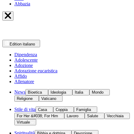
Abbazia
Edition
italiano
Dipendenza
Adolescente
Adozione
Adorazione eucaristica
Affido
Allenatore
News
Bioetica
Ideologia
Italia
Mondo
Religione
Vaticano
Stile di vita
Casa
Coppia
Famiglia
For Her &#038; For Him
Lavoro
Salute
Vecchiaia
Virtuale
Spiritualità
Bibbia e dottrina
Devozione