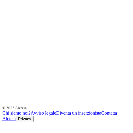
© 2025 Aleteia
Chi siamo noi?
Avviso legale
Diventa un inserzionista
Contatta
Aleteia
Privacy