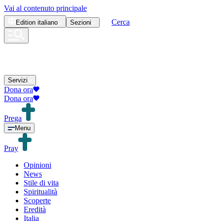
Vai al contenuto principale
Cerca
Edition
italiano
Sezioni
Servizi
Dona ora
Dona ora
Prega
Menu
Pray
Opinioni
News
Stile di vita
Spiritualità
Scoperte
Eredità
Italia