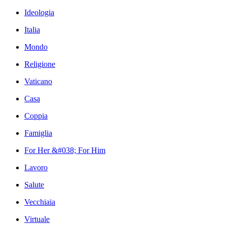
Ideologia
Italia
Mondo
Religione
Vaticano
Casa
Coppia
Famiglia
For Her &#038; For Him
Lavoro
Salute
Vecchiaia
Virtuale