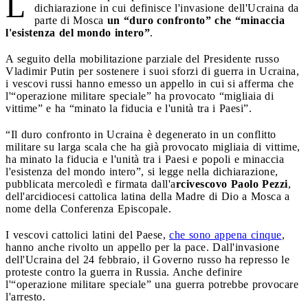
L
dichiarazione in cui definisce l'invasione dell'Ucraina da
parte di Mosca
un “duro confronto” che “minaccia
l'esistenza del mondo intero”
.
A seguito della mobilitazione parziale del Presidente russo
Vladimir Putin per sostenere i suoi sforzi di guerra in Ucraina,
i vescovi russi hanno emesso un appello in cui si afferma che
l'“operazione militare speciale” ha provocato “migliaia di
vittime” e ha “minato la fiducia e l'unità tra i Paesi”.
“Il duro confronto in Ucraina è degenerato in un conflitto
militare su larga scala che ha già provocato migliaia di vittime,
ha minato la fiducia e l'unità tra i Paesi e popoli e minaccia
l'esistenza del mondo intero”, si legge nella dichiarazione,
pubblicata mercoledì e firmata dall'a
rcivescovo Paolo Pezzi
,
dell'arcidiocesi cattolica latina della Madre di Dio a Mosca a
nome della Conferenza Episcopale.
I vescovi cattolici latini del Paese,
che sono appena cinque
,
hanno anche rivolto un appello per la pace. Dall'invasione
dell'Ucraina del 24 febbraio, il Governo russo ha represso le
proteste contro la guerra in Russia. Anche definire
l'“operazione militare speciale” una guerra potrebbe provocare
l'arresto.