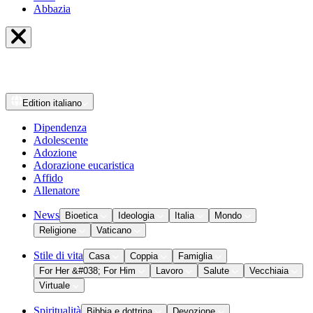
Abbazia
Edition
italiano
Dipendenza
Adolescente
Adozione
Adorazione eucaristica
Affido
Allenatore
News
Bioetica
Ideologia
Italia
Mondo
Religione
Vaticano
Stile di vita
Casa
Coppia
Famiglia
For Her &#038; For Him
Lavoro
Salute
Vecchiaia
Virtuale
Spiritualità
Bibbia e dottrina
Devozione