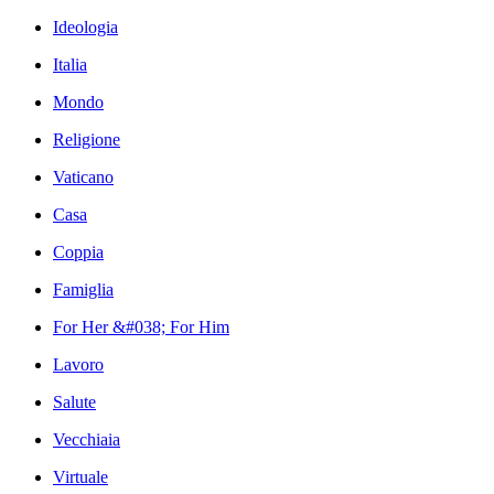
Ideologia
Italia
Mondo
Religione
Vaticano
Casa
Coppia
Famiglia
For Her &#038; For Him
Lavoro
Salute
Vecchiaia
Virtuale