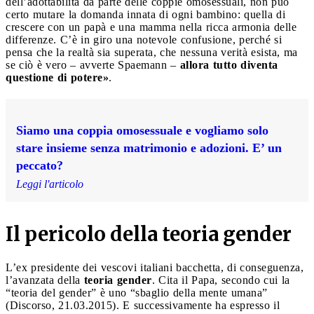
dell’adottabilità da parte delle coppie omosessuali, non può
certo mutare la domanda innata di ogni bambino: quella di
crescere con un papà e una mamma nella ricca armonia delle
differenze. C’è in giro una notevole confusione, perché si
pensa che la realtà sia superata, che nessuna verità esista, ma
se ciò è vero – avverte Spaemann –
allora tutto diventa
questione di potere»
.
Siamo una coppia omosessuale e vogliamo solo
stare insieme senza matrimonio e adozioni. E’ un
peccato?
Leggi l'articolo
Il pericolo della teoria gender
L’ex presidente dei vescovi italiani bacchetta, di conseguenza,
l’avanzata della
teoria gender
. Cita il Papa, secondo cui la
“teoria del gender” è uno “sbaglio della mente umana”
(Discorso, 21.03.2015). E successivamente ha espresso il