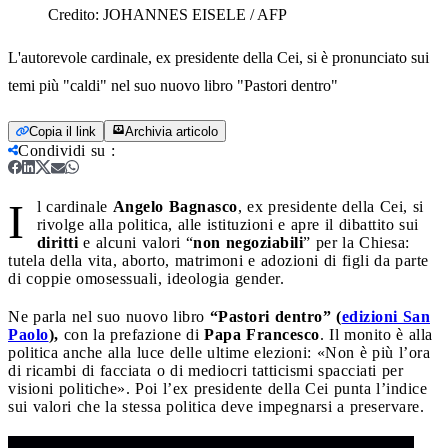
Credito:
JOHANNES EISELE / AFP
L'autorevole cardinale, ex presidente della Cei, si è pronunciato sui
temi più "caldi" nel suo nuovo libro "Pastori dentro"
Copia il link
Archivia articolo
Condividi su
:
I
l cardinale
Angelo Bagnasco
, ex presidente della Cei, si
rivolge alla politica, alle istituzioni e apre il dibattito sui
diritti
e alcuni valori “
non negoziabili
” per la Chiesa:
tutela della vita, aborto, matrimoni e adozioni di figli da parte
di coppie omosessuali, ideologia gender.
Ne parla nel suo nuovo libro
“Pastori dentro” (
edizioni San
Paolo
),
con la prefazione di
Papa Francesco
. Il monito è alla
politica anche alla luce delle ultime elezioni: «Non è più l’ora
di ricambi di facciata o di mediocri tatticismi spacciati per
visioni politiche». Poi l’ex presidente della Cei punta l’indice
sui valori che la stessa politica deve impegnarsi a preservare.