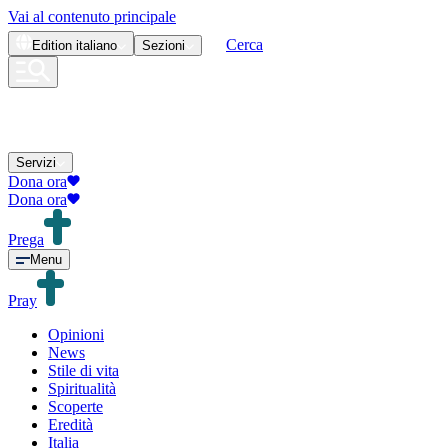
Vai al contenuto principale
Cerca
Edition
italiano
Sezioni
Servizi
Dona ora
Dona ora
Prega
Menu
Pray
Opinioni
News
Stile di vita
Spiritualità
Scoperte
Eredità
Italia