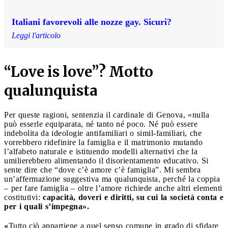
Italiani favorevoli alle nozze gay. Sicuri?
Leggi l'articolo
“Love is love”? Motto
qualunquista
Per queste ragioni, sentenzia il cardinale di Genova, «nulla
può esserle equiparata, né tanto né poco. Né può essere
indebolita da ideologie antifamiliari o simil-familiari, che
vorrebbero ridefinire la famiglia e il matrimonio mutando
l’alfabeto naturale e istituendo modelli alternativi che la
umilierebbero alimentando il disorientamento educativo. Si
sente dire che “dove c’è amore c’è famiglia”. Mi sembra
un’affermazione suggestiva ma qualunquista, perché la coppia
– per fare famiglia – oltre l’amore richiede anche altri elementi
costitutivi:
capacità, doveri e diritti, su cui la società conta e
per i quali s’impegna».
«
Tutto ciò appartiene a quel senso comune in grado di sfidare