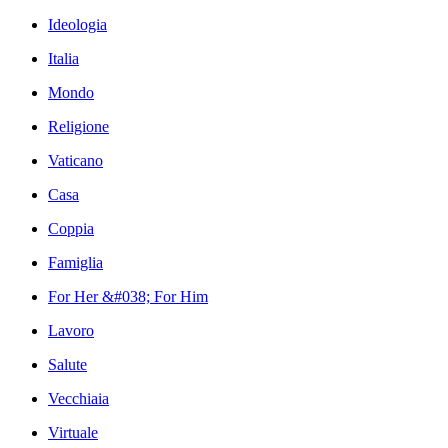
Ideologia
Italia
Mondo
Religione
Vaticano
Casa
Coppia
Famiglia
For Her &#038; For Him
Lavoro
Salute
Vecchiaia
Virtuale