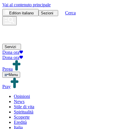
Vai al contenuto principale
Cerca
Edition
italiano
Sezioni
Servizi
Dona ora
Dona ora
Prega
Menu
Pray
Opinioni
News
Stile di vita
Spiritualità
Scoperte
Eredità
Italia