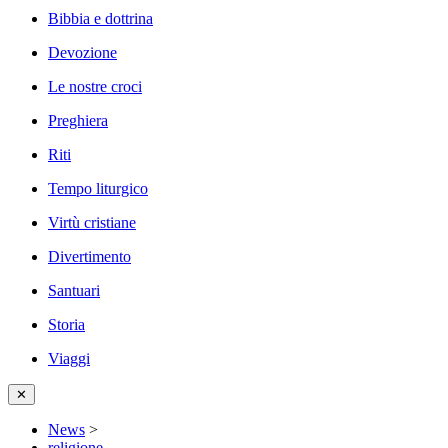
Bibbia e dottrina
Devozione
Le nostre croci
Preghiera
Riti
Tempo liturgico
Virtù cristiane
Divertimento
Santuari
Storia
Viaggi
✕
News
>
religione