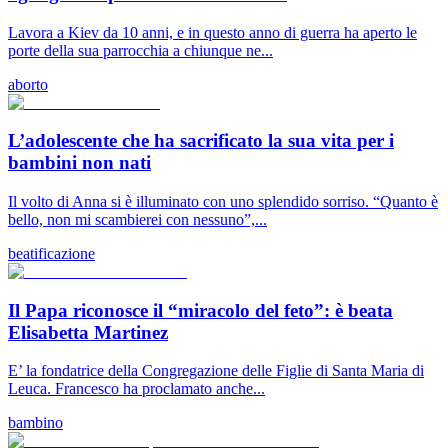
Lavora a Kiev da 10 anni, e in questo anno di guerra ha aperto le
porte della sua parrocchia a chiunque ne...
aborto
L’adolescente che ha sacrificato la sua vita per i
bambini non nati
Il volto di Anna si è illuminato con uno splendido sorriso. “Quanto è
bello, non mi scambierei con nessuno”,...
beatificazione
Il Papa riconosce il “miracolo del feto”: è beata
Elisabetta Martinez
E’ la fondatrice della Congregazione delle Figlie di Santa Maria di
Leuca. Francesco ha proclamato anche...
bambino