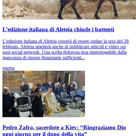
L’edizione italiana di Aleteia chiude i battenti
L'edizione italiana di Aleteia cesserà di essere online la sera del 28
febbraio. Aleteia smetterà anche di pubblicare articoli e video sui
suoi social network. Una scelta dolorosa resa improrogabile dalla
mancanza di risorse finanziarie sufficienti...
guerra
Pedro Zafra, sacerdote a Kiev: “Ringraziamo Dio
ogni giorno per il dono della vita”