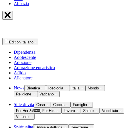
Abbazia
Edition
italiano
Dipendenza
Adolescente
Adozione
Adorazione eucaristica
Affido
Allenatore
News
Bioetica
Ideologia
Italia
Mondo
Religione
Vaticano
Stile di vita
Casa
Coppia
Famiglia
For Her &#038; For Him
Lavoro
Salute
Vecchiaia
Virtuale
Spiritualità
Bibbia e dottrina
Devozione