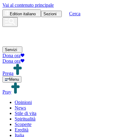
Vai al contenuto principale
Cerca
Edition
italiano
Sezioni
Servizi
Dona ora
Dona ora
Prega
Menu
Pray
Opinioni
News
Stile di vita
Spiritualità
Scoperte
Eredità
Italia