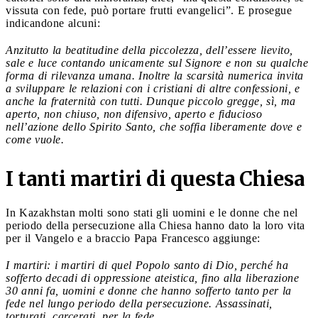
vissuta con fede, può portare frutti evangelici”. E prosegue
indicandone alcuni:
Anzitutto la beatitudine della piccolezza, dell’essere lievito,
sale e luce contando unicamente sul Signore e non su qualche
forma di rilevanza umana. Inoltre la scarsità numerica invita
a sviluppare le relazioni con i cristiani di altre confessioni, e
anche la fraternità con tutti. Dunque piccolo gregge, sì, ma
aperto, non chiuso, non difensivo, aperto e fiducioso
nell’azione dello Spirito Santo, che soffia liberamente dove e
come vuole.
I tanti martiri di questa Chiesa
In Kazakhstan molti sono stati gli uomini e le donne che nel
periodo della persecuzione alla Chiesa hanno dato la loro vita
per il Vangelo e a braccio Papa Francesco aggiunge:
I martiri: i martiri di quel Popolo santo di Dio, perché ha
sofferto decadi di oppressione ateistica, fino alla liberazione
30 anni fa, uomini e donne che hanno sofferto tanto per la
fede nel lungo periodo della persecuzione. Assassinati,
torturati, carcerati, per la fede.