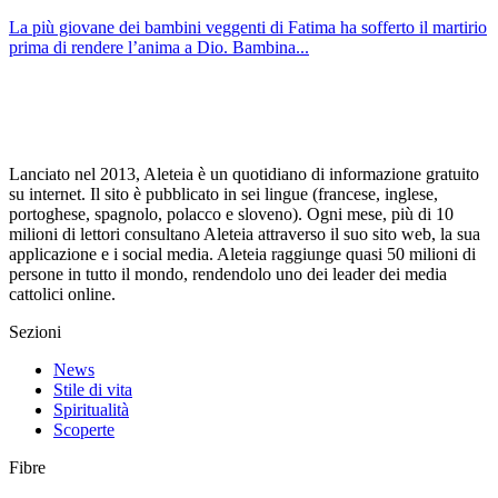
La più giovane dei bambini veggenti di Fatima ha sofferto il martirio
prima di rendere l’anima a Dio. Bambina...
Lanciato nel 2013, Aleteia è un quotidiano di informazione gratuito
su internet. Il sito è pubblicato in sei lingue (francese, inglese,
portoghese, spagnolo, polacco e sloveno). Ogni mese, più di 10
milioni di lettori consultano Aleteia attraverso il suo sito web, la sua
applicazione e i social media. Aleteia raggiunge quasi 50 milioni di
persone in tutto il mondo, rendendolo uno dei leader dei media
cattolici online.
Sezioni
News
Stile di vita
Spiritualità
Scoperte
Fibre