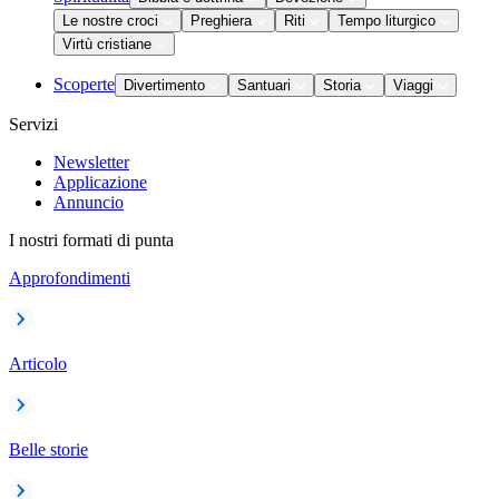
Le nostre croci
Preghiera
Riti
Tempo liturgico
Virtù cristiane
Scoperte
Divertimento
Santuari
Storia
Viaggi
Servizi
Newsletter
Applicazione
Annuncio
I nostri formati di punta
Approfondimenti
Articolo
Belle storie