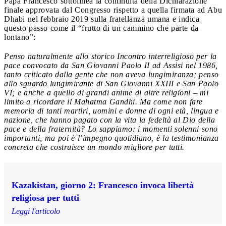
Papa Francesco sottolinea la continuità della Dichiarazione
finale approvata dal Congresso rispetto a quella firmata ad Abu
Dhabi nel febbraio 2019 sulla fratellanza umana e indica
questo passo come il “frutto di un cammino che parte da
lontano”:
Penso naturalmente allo storico Incontro interreligioso per la
pace convocato da San Giovanni Paolo II ad Assisi nel 1986,
tanto criticato dalla gente che non aveva lungimiranza; penso
allo sguardo lungimirante di San Giovanni XXIII e San Paolo
VI; e anche a quello di grandi anime di altre religioni – mi
limito a ricordare il Mahatma Gandhi. Ma come non fare
memoria di tanti martiri, uomini e donne di ogni età, lingua e
nazione, che hanno pagato con la vita la fedeltà al Dio della
pace e della fraternità? Lo sappiamo: i momenti solenni sono
importanti, ma poi è l’impegno quotidiano, è la testimonianza
concreta che costruisce un mondo migliore per tutti.
Kazakistan, giorno 2: Francesco invoca libertà
religiosa per tutti
Leggi l'articolo