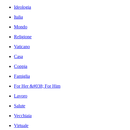
Ideologia
Italia
Mondo
Religione
Vaticano
Casa
Coppia
Famiglia
For Her &#038; For Him
Lavoro
Salute
Vecchiaia
Virtuale