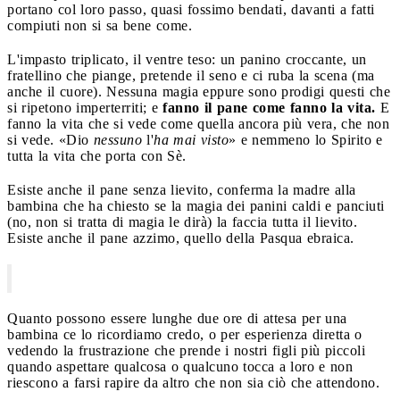
portano col loro passo, quasi fossimo bendati, davanti a fatti
compiuti non si sa bene come.
L'impasto triplicato, il ventre teso: un panino croccante, un
fratellino che piange, pretende il seno e ci ruba la scena (ma
anche il cuore). Nessuna magia eppure sono prodigi questi che
si ripetono imperterriti; e
fanno il pane come fanno la vita.
E
fanno la vita che si vede come quella ancora più vera, che non
si vede. «Dio
nessuno
l'
ha mai visto
» e nemmeno lo Spirito e
tutta la vita che porta con Sè.
Esiste anche il pane senza lievito, conferma la madre alla
bambina che ha chiesto se la magia dei panini caldi e panciuti
(no, non si tratta di magia le dirà) la faccia tutta il lievito.
Esiste anche il pane azzimo, quello della Pasqua ebraica.
Quanto possono essere lunghe due ore di attesa per una
bambina ce lo ricordiamo credo, o per esperienza diretta o
vedendo la frustrazione che prende i nostri figli più piccoli
quando aspettare qualcosa o qualcuno tocca a loro e non
riescono a farsi rapire da altro che non sia ciò che attendono.