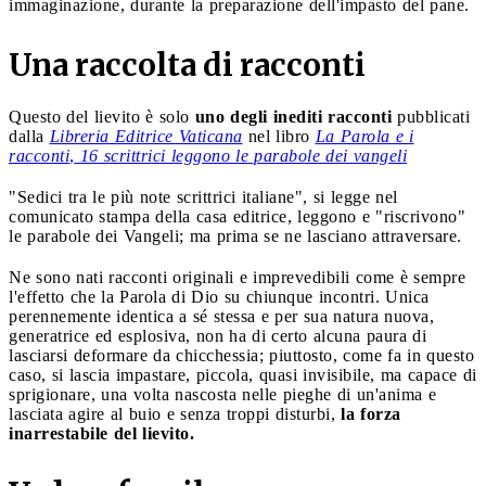
immaginazione, durante la preparazione dell'impasto del pane.
Una raccolta di racconti
Questo del lievito è solo
uno degli inediti racconti
pubblicati
dalla
Libreria Editrice Vaticana
nel libro
La Parola e i
racconti
,
16 scrittrici leggono le parabole dei vangeli
"Sedici tra le più note scrittrici italiane", si legge nel
comunicato stampa della casa editrice, leggono e "riscrivono"
le parabole dei Vangeli; ma prima se ne lasciano attraversare.
Ne sono nati racconti originali e imprevedibili come è sempre
l'effetto che la Parola di Dio su chiunque incontri. Unica
perennemente identica a sé stessa e per sua natura nuova,
generatrice ed esplosiva, non ha di certo alcuna paura di
lasciarsi deformare da chicchessia; piuttosto, come fa in questo
caso, si lascia impastare, piccola, quasi invisibile, ma capace di
sprigionare, una volta nascosta nelle pieghe di un'anima e
lasciata agire al buio e senza troppi disturbi,
la forza
inarrestabile del lievito.