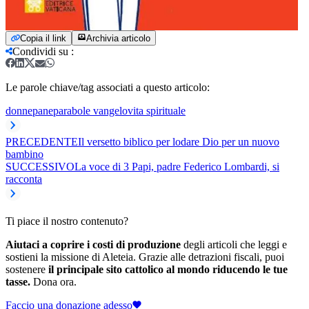
Copia il link
Archivia articolo
Condividi su
:
Le parole chiave/tag associati a questo articolo:
donne
pane
parabole vangelo
vita spirituale
PRECEDENTE
Il versetto biblico per lodare Dio per un nuovo
bambino
SUCCESSIVO
La voce di 3 Papi, padre Federico Lombardi, si
racconta
Ti piace il nostro contenuto?
Aiutaci a coprire i costi di produzione
degli articoli che leggi e
sostieni la missione di Aleteia. Grazie alle detrazioni fiscali, puoi
sostenere
il principale sito cattolico al mondo riducendo le tue
tasse.
Dona ora.
Faccio una donazione adesso