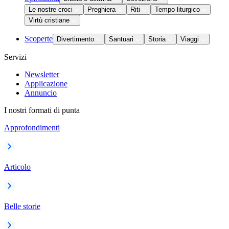
Le nostre croci
Preghiera
Riti
Tempo liturgico
Virtù cristiane
Scoperte
Divertimento
Santuari
Storia
Viaggi
Servizi
Newsletter
Applicazione
Annuncio
I nostri formati di punta
Approfondimenti
Articolo
Belle storie