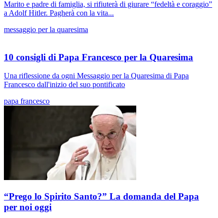
Marito e padre di famiglia, si rifiuterà di giurare “fedeltà e coraggio”
a Adolf Hitler. Pagherà con la vita...
messaggio per la quaresima
10 consigli di Papa Francesco per la Quaresima
Una riflessione da ogni Messaggio per la Quaresima di Papa
Francesco dall'inizio del suo pontificato
papa francesco
“Prego lo Spirito Santo?” La domanda del Papa
per noi oggi