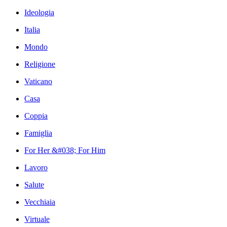
Ideologia
Italia
Mondo
Religione
Vaticano
Casa
Coppia
Famiglia
For Her &#038; For Him
Lavoro
Salute
Vecchiaia
Virtuale