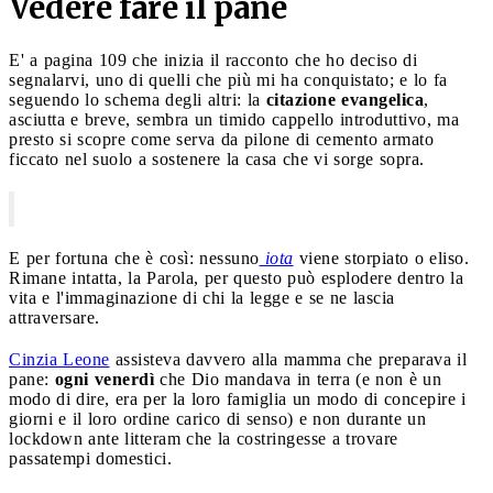
Vedere fare il pane
E' a pagina 109 che inizia il racconto che ho deciso di
segnalarvi, uno di quelli che più mi ha conquistato; e lo fa
seguendo lo schema degli altri: la
citazione evangelica
,
asciutta e breve, sembra un timido cappello introduttivo, ma
presto si scopre come serva da pilone di cemento armato
ficcato nel suolo a sostenere la casa che vi sorge sopra.
E per fortuna che è così: nessuno
iota
viene storpiato o eliso.
Rimane intatta, la Parola, per questo può esplodere dentro la
vita e l'immaginazione di chi la legge e se ne lascia
attraversare.
Cinzia Leone
assisteva davvero alla mamma che preparava il
pane:
ogni venerdì
che Dio mandava in terra (e non è un
modo di dire, era per la loro famiglia un modo di concepire i
giorni e il loro ordine carico di senso) e non durante un
lockdown ante litteram che la costringesse a trovare
passatempi domestici.