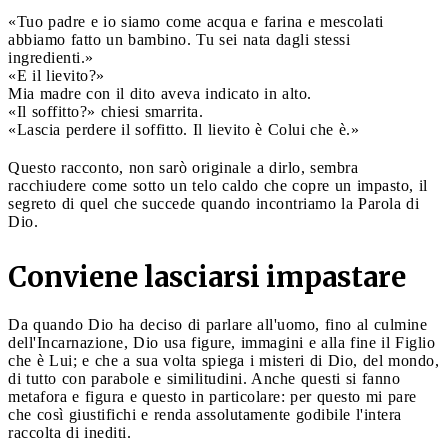
«Tuo padre e io siamo come acqua e farina e mescolati
abbiamo fatto un bambino. Tu sei nata dagli stessi
ingredienti.»
«E il lievito?»
Mia madre con il dito aveva indicato in alto.
«Il soffitto?» chiesi smarrita.
«Lascia perdere il soffitto. Il lievito è Colui che è.»
Questo racconto, non sarò originale a dirlo, sembra
racchiudere come sotto un telo caldo che copre un impasto, il
segreto di quel che succede quando incontriamo la Parola di
Dio.
Conviene lasciarsi impastare
Da quando Dio ha deciso di parlare all'uomo, fino al culmine
dell'Incarnazione, Dio usa figure, immagini e alla fine il Figlio
che è Lui; e che a sua volta spiega i misteri di Dio, del mondo,
di tutto con parabole e similitudini. Anche questi si fanno
metafora e figura e questo in particolare: per questo mi pare
che così giustifichi e renda assolutamente godibile l'intera
raccolta di inediti.