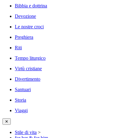
Bibbia e dottrina
Devozione
Le nostre croci
Preghiera
Riti
Tempo liturgico
Virtù cristiane
Divertimento
Santuari
Storia
Viaggi
✕
Stile di vita
>
for her & for him