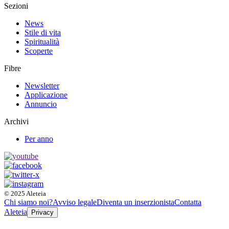
Sezioni
News
Stile di vita
Spiritualità
Scoperte
Fibre
Newsletter
Applicazione
Annuncio
Archivi
Per anno
© 2025 Aleteia
Chi siamo noi?
Avviso legale
Diventa un inserzionista
Contatta
Aleteia
Privacy