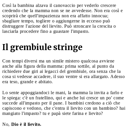
Così la bambina alzava il canovaccio per vederlo crescere
credendo che la mamma non se ne avvedesse. Non era così e
scoprirà che quell'impazienza non era affatto innocua;
sbagliare tempo, togliere o aggiungerne in eccesso può
distruggere l'azione del lievito. Può stroncare la crescita o
lasciarla procedere fino a guastare l'impasto.
Il grembiule stringe
Con tempi diversi ma un simile mistero qualcosa avviene
anche alla figura della mamma: prima sottile, al punto da
richiedere due giri ai legacci del grembiule, ora senza che la
cosa si vedesse accadere, il suo ventre si era allargato. Adesso
era teso, grande e abitato.
Lo sente appoggiandoci le mani, la mamma la invita a farlo e
le spiega: c'è un fratellino, qui e anche lui cresce un po' come
succede all'impasto per il pane. I bambini credono a ciò che
capiscono e vedono, che c'entra il lievito con un bambino? hai
mangiato l'impasto? tu e papà siete farina e lievito?
No,
Dio è il lievito.