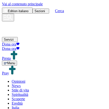
Vai al contenuto principale
Cerca
Edition
italiano
Sezioni
Servizi
Dona ora
Dona ora
Prega
Menu
Pray
Opinioni
News
Stile di vita
Spiritualità
Scoperte
Eredità
Italia