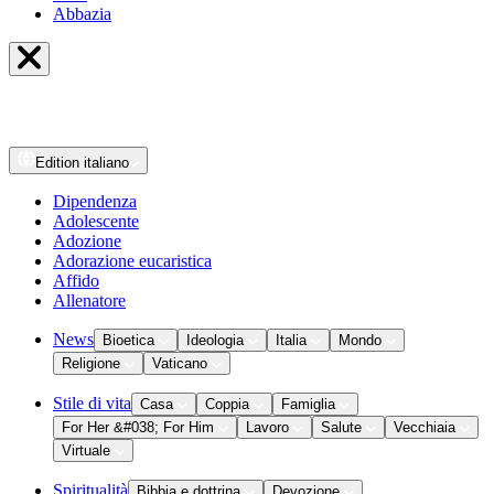
Abbazia
Edition
italiano
Dipendenza
Adolescente
Adozione
Adorazione eucaristica
Affido
Allenatore
News
Bioetica
Ideologia
Italia
Mondo
Religione
Vaticano
Stile di vita
Casa
Coppia
Famiglia
For Her &#038; For Him
Lavoro
Salute
Vecchiaia
Virtuale
Spiritualità
Bibbia e dottrina
Devozione