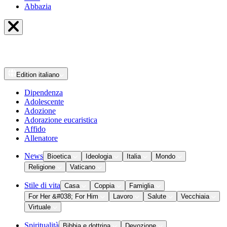
Abbazia
Edition
italiano
Dipendenza
Adolescente
Adozione
Adorazione eucaristica
Affido
Allenatore
News
Bioetica
Ideologia
Italia
Mondo
Religione
Vaticano
Stile di vita
Casa
Coppia
Famiglia
For Her &#038; For Him
Lavoro
Salute
Vecchiaia
Virtuale
Spiritualità
Bibbia e dottrina
Devozione