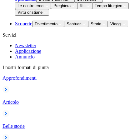
Le nostre croci
Preghiera
Riti
Tempo liturgico
Virtù cristiane
Scoperte
Divertimento
Santuari
Storia
Viaggi
Servizi
Newsletter
Applicazione
Annuncio
I nostri formati di punta
Approfondimenti
Articolo
Belle storie