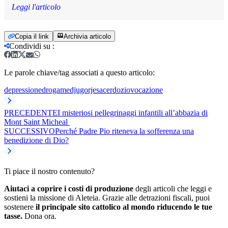
Leggi l'articolo
Copia il link
Archivia articolo
Condividi su
:
Le parole chiave/tag associati a questo articolo:
depressione
droga
medjugorje
sacerdozio
vocazione
PRECEDENTE
I misteriosi pellegrinaggi infantili all’abbazia di
Mont Saint Micheal
SUCCESSIVO
Perché Padre Pio riteneva la sofferenza una
benedizione di Dio?
Ti piace il nostro contenuto?
Aiutaci a coprire i costi di produzione
degli articoli che leggi e
sostieni la missione di Aleteia. Grazie alle detrazioni fiscali, puoi
sostenere
il principale sito cattolico al mondo riducendo le tue
tasse.
Dona ora.