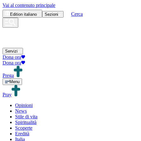
Vai al contenuto principale
Cerca
Edition
italiano
Sezioni
Servizi
Dona ora
Dona ora
Prega
Menu
Pray
Opinioni
News
Stile di vita
Spiritualità
Scoperte
Eredità
Italia