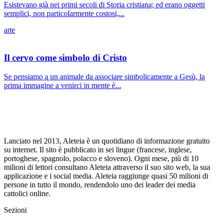
Esistevano già nei primi secoli di Storia cristiana; ed erano oggetti
semplici, non particolarmente costosi,...
arte
Il cervo come simbolo di Cristo
Se pensiamo a un animale da associare simbolicamente a Gesù, la
prima immagine a venirci in mente è...
Lanciato nel 2013, Aleteia è un quotidiano di informazione gratuito
su internet. Il sito è pubblicato in sei lingue (francese, inglese,
portoghese, spagnolo, polacco e sloveno). Ogni mese, più di 10
milioni di lettori consultano Aleteia attraverso il suo sito web, la sua
applicazione e i social media. Aleteia raggiunge quasi 50 milioni di
persone in tutto il mondo, rendendolo uno dei leader dei media
cattolici online.
Sezioni