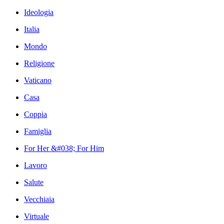
Ideologia
Italia
Mondo
Religione
Vaticano
Casa
Coppia
Famiglia
For Her &#038; For Him
Lavoro
Salute
Vecchiaia
Virtuale