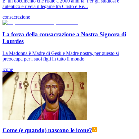
E' un documento che risale a 2000 anni fa. Per gli studiosi è
autentico e rivela il legame tra Cristo e Re...
consacrazione
La forza della consacrazione a Nostra Signora di
Lourdes
La Madonna è Madre di Gesù e Madre nostra, per questo si
preoccupa per i suoi figli in tutto il mondo
icone
Come (e quando) nascono le icone?