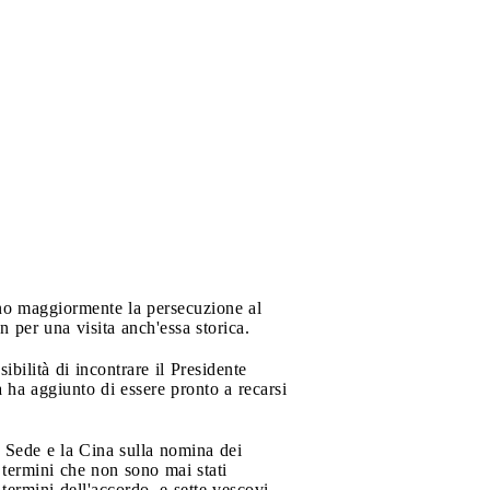
cono maggiormente la persecuzione al
 per una visita anch'essa storica.
sibilità di incontrare il Presidente
 ha aggiunto di essere pronto a recarsi
ta Sede e la Cina sulla nomina dei
 termini che non sono mai stati
termini dell'accordo, e sette vescovi