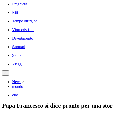
Preghiera
Riti
Tempo liturgico
Virtù cristiane
Divertimento
Santuari
Storia
Viaggi
✕
News
>
mondo
cina
Papa Francesco si dice pronto per una stori