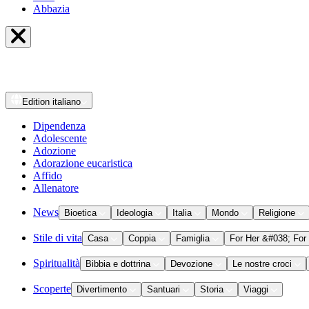
Abbazia
Edition
italiano
Dipendenza
Adolescente
Adozione
Adorazione eucaristica
Affido
Allenatore
News
Bioetica
Ideologia
Italia
Mondo
Religione
Stile di vita
Casa
Coppia
Famiglia
For Her &#038; For
Spiritualità
Bibbia e dottrina
Devozione
Le nostre croci
Scoperte
Divertimento
Santuari
Storia
Viaggi