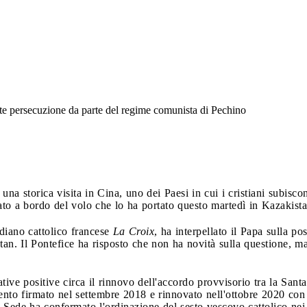
rte persecuzione da parte del regime comunista di Pechino
 una storica visita in Cina, uno dei Paesi in cui i cristiani subis
to a bordo del volo che lo ha portato questo martedì in Kazakistan
diano cattolico francese
La Croix
, ha interpellato il Papa sulla pos
tan. Il Pontefice ha risposto che non ha novità sulla questione, ma
ative positive circa il rinnovo dell'accordo provvisorio tra la San
mento firmato nel settembre 2018 e rinnovato nell'ottobre 2020 con
 Sede ha confermato l'ordinazione del sesto vescovo cattolico nei 