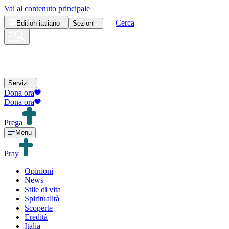
Vai al contenuto principale
Cerca
Edition
italiano
Sezioni
Servizi
Dona ora
Dona ora
Prega
Menu
Pray
Opinioni
News
Stile di vita
Spiritualità
Scoperte
Eredità
Italia