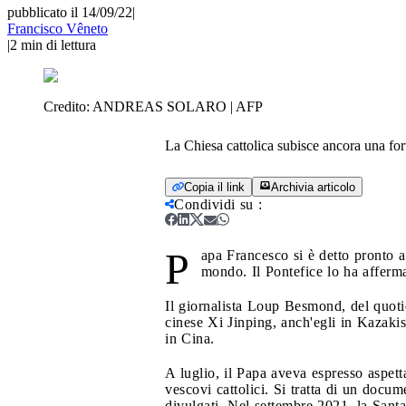
pubblicato il 14/09/22
|
Francisco Vêneto
|
2
min di lettura
Credito:
ANDREAS SOLARO | AFP
La Chiesa cattolica subisce ancora una fo
Copia il link
Archivia articolo
Condividi su
:
P
apa Francesco si è detto pronto a
mondo. Il Pontefice lo ha afferma
Il giornalista Loup Besmond, del quoti
cinese Xi Jinping, anch'egli in Kazakis
in Cina.
A luglio, il Papa aveva espresso aspett
vescovi cattolici. Si tratta di un docu
divulgati. Nel settembre 2021, la Santa