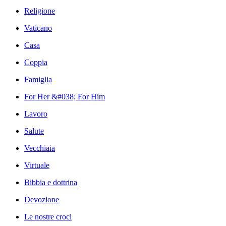
Religione
Vaticano
Casa
Coppia
Famiglia
For Her &#038; For Him
Lavoro
Salute
Vecchiaia
Virtuale
Bibbia e dottrina
Devozione
Le nostre croci