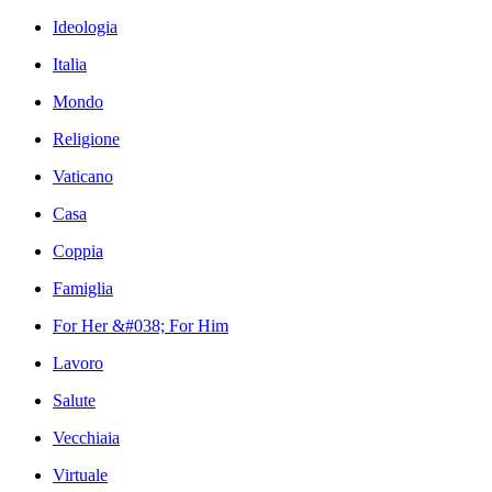
Ideologia
Italia
Mondo
Religione
Vaticano
Casa
Coppia
Famiglia
For Her &#038; For Him
Lavoro
Salute
Vecchiaia
Virtuale