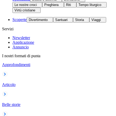
Le nostre croci
Preghiera
Riti
Tempo liturgico
Virtù cristiane
Scoperte
Divertimento
Santuari
Storia
Viaggi
Servizi
Newsletter
Applicazione
Annuncio
I nostri formati di punta
Approfondimenti
Articolo
Belle storie