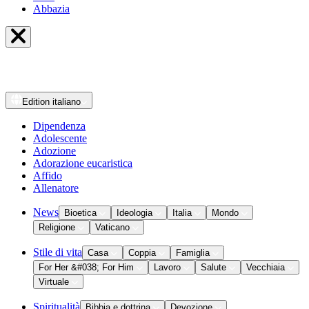
Abbazia
Edition
italiano
Dipendenza
Adolescente
Adozione
Adorazione eucaristica
Affido
Allenatore
News
Bioetica
Ideologia
Italia
Mondo
Religione
Vaticano
Stile di vita
Casa
Coppia
Famiglia
For Her &#038; For Him
Lavoro
Salute
Vecchiaia
Virtuale
Spiritualità
Bibbia e dottrina
Devozione