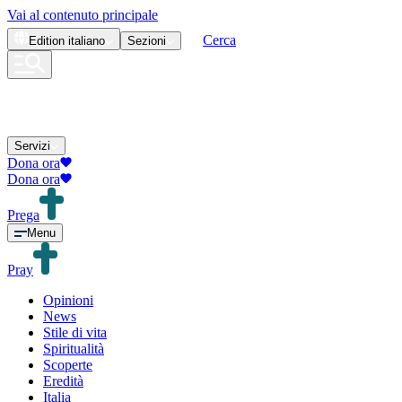
Vai al contenuto principale
Cerca
Edition
italiano
Sezioni
Servizi
Dona ora
Dona ora
Prega
Menu
Pray
Opinioni
News
Stile di vita
Spiritualità
Scoperte
Eredità
Italia