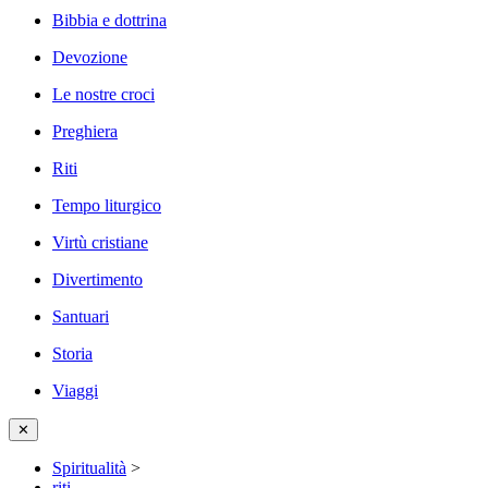
Bibbia e dottrina
Devozione
Le nostre croci
Preghiera
Riti
Tempo liturgico
Virtù cristiane
Divertimento
Santuari
Storia
Viaggi
✕
Spiritualità
>
riti