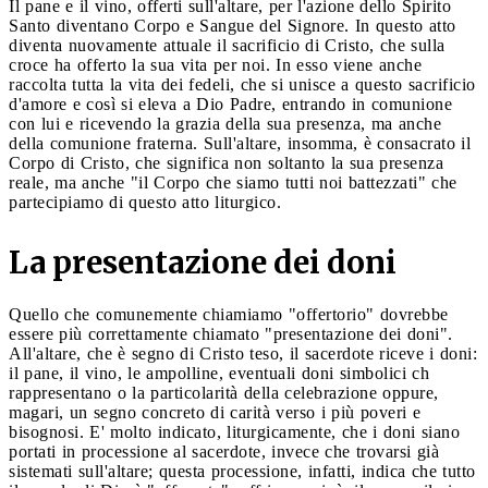
Il pane e il vino, offerti sull'altare, per l'azione dello Spirito
Santo diventano Corpo e Sangue del Signore. In questo atto
diventa nuovamente attuale il sacrificio di Cristo, che sulla
croce ha offerto la sua vita per noi. In esso viene anche
raccolta tutta la vita dei fedeli, che si unisce a questo sacrificio
d'amore e così si eleva a Dio Padre, entrando in comunione
con lui e ricevendo la grazia della sua presenza, ma anche
della comunione fraterna. Sull'altare, insomma, è consacrato il
Corpo di Cristo, che significa non soltanto la sua presenza
reale, ma anche "il Corpo che siamo tutti noi battezzati" che
partecipiamo di questo atto liturgico.
La presentazione dei doni
Quello che comunemente chiamiamo "offertorio" dovrebbe
essere più correttamente chiamato "presentazione dei doni".
All'altare, che è segno di Cristo teso, il sacerdote riceve i doni:
il pane, il vino, le ampolline, eventuali doni simbolici ch
rappresentano o la particolarità della celebrazione oppure,
magari, un segno concreto di carità verso i più poveri e
bisognosi. E' molto indicato, liturgicamente, che i doni siano
portati in processione al sacerdote, invece che trovarsi già
sistemati sull'altare; questa processione, infatti, indica che tutto