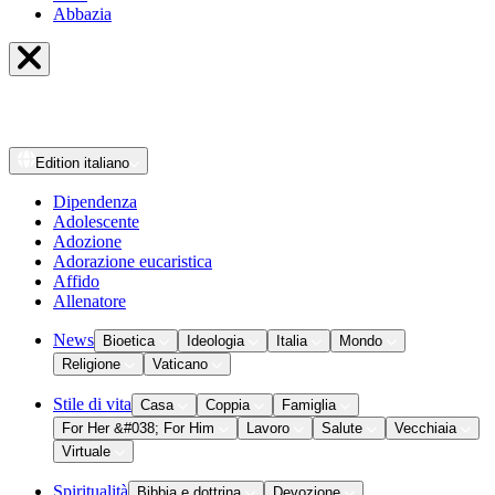
Abbazia
Edition
italiano
Dipendenza
Adolescente
Adozione
Adorazione eucaristica
Affido
Allenatore
News
Bioetica
Ideologia
Italia
Mondo
Religione
Vaticano
Stile di vita
Casa
Coppia
Famiglia
For Her &#038; For Him
Lavoro
Salute
Vecchiaia
Virtuale
Spiritualità
Bibbia e dottrina
Devozione