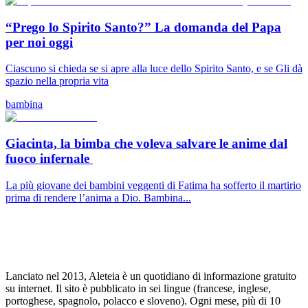
“Prego lo Spirito Santo?” La domanda del Papa
per noi oggi
Ciascuno si chieda se si apre alla luce dello Spirito Santo, e se Gli dà
spazio nella propria vita
bambina
Giacinta, la bimba che voleva salvare le anime dal
fuoco infernale
La più giovane dei bambini veggenti di Fatima ha sofferto il martirio
prima di rendere l’anima a Dio. Bambina...
Lanciato nel 2013, Aleteia è un quotidiano di informazione gratuito
su internet. Il sito è pubblicato in sei lingue (francese, inglese,
portoghese, spagnolo, polacco e sloveno). Ogni mese, più di 10