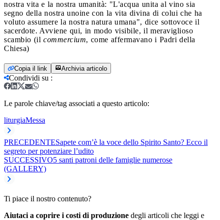
nostra vita e la nostra umanità: "L'acqua unita al vino sia
segno della nostra unoine con la vita divina di colui che ha
voluto assumere la nostra natura umana", dice sottovoce il
sacerdote. Avviene qui, in modo visibile, il meraviglioso
scambio (il
commercium
, come affermavano i Padri della
Chiesa)
Copia il link
Archivia articolo
Condividi su
:
Le parole chiave/tag associati a questo articolo:
liturgia
Messa
PRECEDENTE
Sapete com’è la voce dello Spirito Santo? Ecco il
segreto per potenziare l’udito
SUCCESSIVO
5 santi patroni delle famiglie numerose
(GALLERY)
Ti piace il nostro contenuto?
Aiutaci a coprire i costi di produzione
degli articoli che leggi e