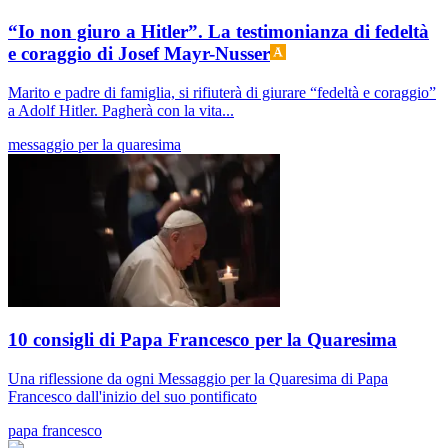
“Io non giuro a Hitler”. La testimonianza di fedeltà
e coraggio di Josef Mayr-Nusser
Marito e padre di famiglia, si rifiuterà di giurare “fedeltà e coraggio”
a Adolf Hitler. Pagherà con la vita...
messaggio per la quaresima
10 consigli di Papa Francesco per la Quaresima
Una riflessione da ogni Messaggio per la Quaresima di Papa
Francesco dall'inizio del suo pontificato
papa francesco