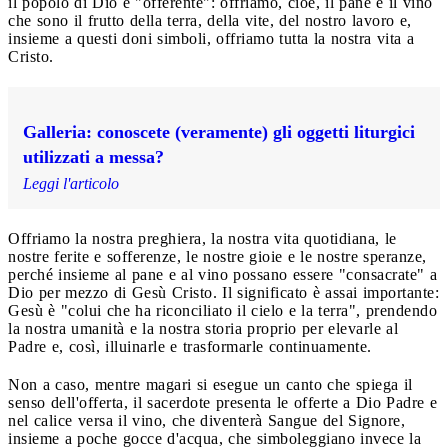
il popolo di Dio è "offerente": offriamo, cioè, il pane e il vino
che sono il frutto della terra, della vite, del nostro lavoro e,
insieme a questi doni simboli, offriamo tutta la nostra vita a
Cristo.
Galleria: conoscete (veramente) gli oggetti liturgici
utilizzati a messa?
Leggi l'articolo
Offriamo la nostra preghiera, la nostra vita quotidiana, le
nostre ferite e sofferenze, le nostre gioie e le nostre speranze,
perché insieme al pane e al vino possano essere "consacrate" a
Dio per mezzo di Gesù Cristo. Il significato è assai importante:
Gesù è "colui che ha riconciliato il cielo e la terra", prendendo
la nostra umanità e la nostra storia proprio per elevarle al
Padre e, così, illuinarle e trasformarle continuamente.
Non a caso, mentre magari si esegue un canto che spiega il
senso dell'offerta, il sacerdote presenta le offerte a Dio Padre e
nel calice versa il vino, che diventerà Sangue del Signore,
insieme a poche gocce d'acqua, che simboleggiano invece la