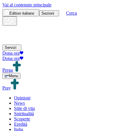
Vai al contenuto principale
Cerca
Edition
italiano
Sezioni
Servizi
Dona ora
Dona ora
Prega
Menu
Pray
Opinioni
News
Stile di vita
Spiritualità
Scoperte
Eredità
Italia