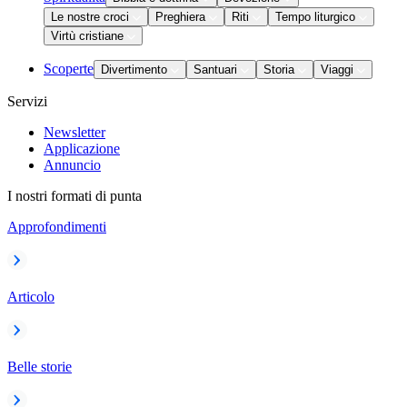
Le nostre croci
Preghiera
Riti
Tempo liturgico
Virtù cristiane
Scoperte
Divertimento
Santuari
Storia
Viaggi
Servizi
Newsletter
Applicazione
Annuncio
I nostri formati di punta
Approfondimenti
Articolo
Belle storie