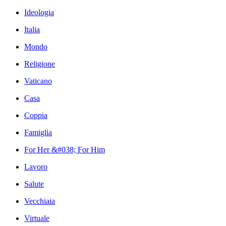
Ideologia
Italia
Mondo
Religione
Vaticano
Casa
Coppia
Famiglia
For Her &#038; For Him
Lavoro
Salute
Vecchiaia
Virtuale