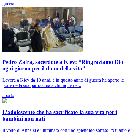
guerra
Pedro Zafra, sacerdote a Kiev: “Ringraziamo Dio
ogni giorno per il dono della vita”
Lavora a Kiev da 10 anni, e in questo anno di guerra ha aperto le
porte della sua parrocchia a chiunque ne...
aborto
L’adolescente che ha sacrificato la sua vita per i
bambini non nati
Il volto di Anna si è illuminato con uno splendido sorriso. “Quanto è