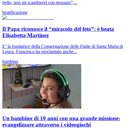
bello, non mi scambierei con nessuno”,...
beatificazione
Il Papa riconosce il “miracolo del feto”: è beata
Elisabetta Martinez
E’ la fondatrice della Congregazione delle Figlie di Santa Maria di
Leuca. Francesco ha proclamato anche...
bambino
Un bambino di 10 anni con una grande missione:
evangelizzare attraverso i videogiochi