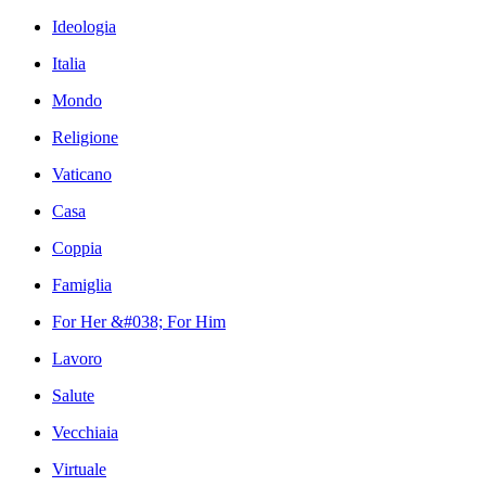
Ideologia
Italia
Mondo
Religione
Vaticano
Casa
Coppia
Famiglia
For Her &#038; For Him
Lavoro
Salute
Vecchiaia
Virtuale