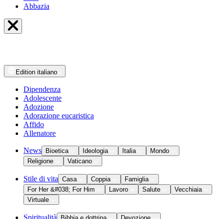
Abbazia
Edition
italiano
Dipendenza
Adolescente
Adozione
Adorazione eucaristica
Affido
Allenatore
News
Bioetica
Ideologia
Italia
Mondo
Religione
Vaticano
Stile di vita
Casa
Coppia
Famiglia
For Her &#038; For Him
Lavoro
Salute
Vecchiaia
Virtuale
Spiritualità
Bibbia e dottrina
Devozione