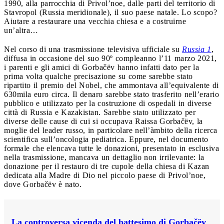
1990, alla parrocchia di Privol’noe, dalle parti del territorio di
Stavropol (Russia meridionale), il suo paese natale. Lo scopo?
Aiutare a restaurare una vecchia chiesa e a costruirne
un’altra…
Nel corso di una trasmissione televisiva ufficiale su
Russia 1
,
diffusa in occasione del suo 90º compleanno l’11 marzo 2021,
i parenti e gli amici di Gorbačëv hanno infatti dato per la
prima volta qualche precisazione su come sarebbe stato
ripartito il premio del Nobel, che ammontava all’equivalente di
630mila euro circa. Il denaro sarebbe stato trasferito nell’erario
pubblico e utilizzato per la costruzione di ospedali in diverse
città di Russia e Kazakistan. Sarebbe stato utilizzato per
diverse delle cause di cui si occupava Raissa Gorbačëv, la
moglie del leader russo, in particolare nell’àmbito della ricerca
scientifica sull’oncologia pediatrica. Eppure, nel documento
formale che elencava tutte le donazioni, presentato in esclusiva
nella trasmissione, mancava un dettaglio non irrilevante: la
donazione per il restauro di tre cupole della chiesa di Kazan
dedicata alla Madre di Dio nel piccolo paese di Privol’noe,
dove Gorbačëv è nato.
La controversa vicenda del battesimo di Gorbačëv