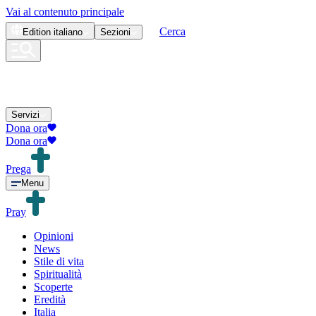
Vai al contenuto principale
Cerca
Edition
italiano
Sezioni
Servizi
Dona ora
Dona ora
Prega
Menu
Pray
Opinioni
News
Stile di vita
Spiritualità
Scoperte
Eredità
Italia