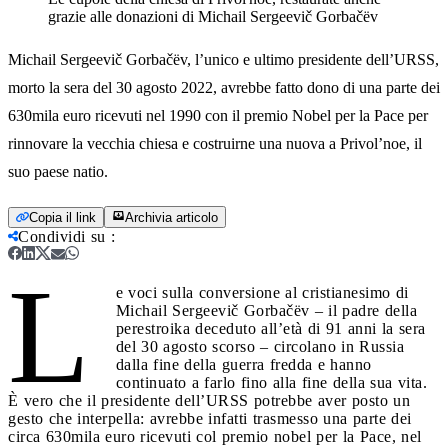
grazie alle donazioni di Michail Sergeevič Gorbačëv
Michail Sergeevič Gorbačëv, l’unico e ultimo presidente dell’URSS,
morto la sera del 30 agosto 2022, avrebbe fatto dono di una parte dei
630mila euro ricevuti nel 1990 con il premio Nobel per la Pace per
rinnovare la vecchia chiesa e costruirne una nuova a Privol’noe, il
suo paese natio.
Copia il link
Archivia articolo
Condividi su
:
L
e voci sulla conversione al cristianesimo di
Michail Sergeevič Gorbačëv – il padre della
perestroika deceduto all’età di 91 anni la sera
del 30 agosto scorso – circolano in Russia
dalla fine della guerra fredda e hanno
continuato a farlo fino alla fine della sua vita.
È vero che il presidente dell’URSS potrebbe aver posto un
gesto che interpella: avrebbe infatti trasmesso una parte dei
circa 630mila euro ricevuti col premio nobel per la Pace, nel