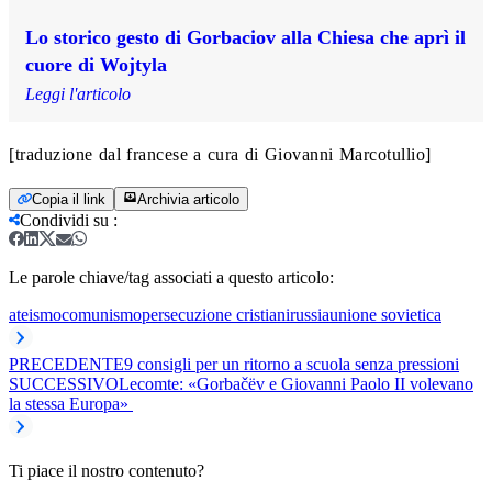
Lo storico gesto di Gorbaciov alla Chiesa che aprì il
cuore di Wojtyla
Leggi l'articolo
[traduzione dal francese a cura di Giovanni Marcotullio]
Copia il link
Archivia articolo
Condividi su
:
Le parole chiave/tag associati a questo articolo:
ateismo
comunismo
persecuzione cristiani
russia
unione sovietica
PRECEDENTE
9 consigli per un ritorno a scuola senza pressioni
SUCCESSIVO
Lecomte: «Gorbačëv e Giovanni Paolo II volevano
la stessa Europa»
Ti piace il nostro contenuto?