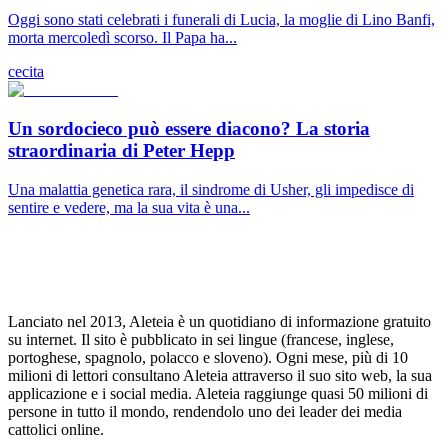
Oggi sono stati celebrati i funerali di Lucia, la moglie di Lino Banfi,
morta mercoledì scorso. Il Papa ha...
cecita
Un sordocieco può essere diacono? La storia
straordinaria di Peter Hepp
Una malattia genetica rara, il sindrome di Usher, gli impedisce di
sentire e vedere, ma la sua vita è una...
Lanciato nel 2013, Aleteia è un quotidiano di informazione gratuito
su internet. Il sito è pubblicato in sei lingue (francese, inglese,
portoghese, spagnolo, polacco e sloveno). Ogni mese, più di 10
milioni di lettori consultano Aleteia attraverso il suo sito web, la sua
applicazione e i social media. Aleteia raggiunge quasi 50 milioni di
persone in tutto il mondo, rendendolo uno dei leader dei media
cattolici online.