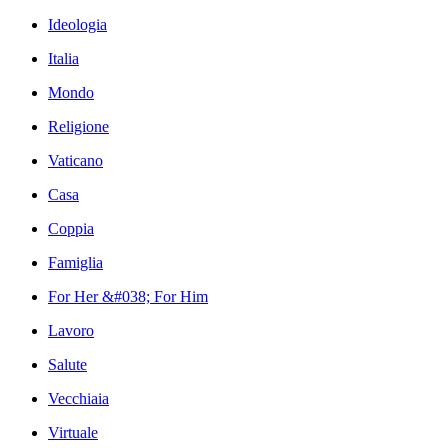
Ideologia
Italia
Mondo
Religione
Vaticano
Casa
Coppia
Famiglia
For Her &#038; For Him
Lavoro
Salute
Vecchiaia
Virtuale