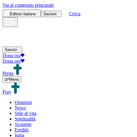
Vai al contenuto principale
Cerca
Edition
italiano
Sezioni
Servizi
Dona ora
Dona ora
Prega
Menu
Pray
Opinioni
News
Stile di vita
Spiritualità
Scoperte
Eredità
Italia