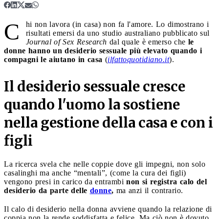
C
hi non lavora (in casa) non fa l'amore. Lo dimostrano i
risultati emersi da uno studio australiano pubblicato sul
Journal of Sex Research
dal quale è emerso che
le
donne hanno un desiderio sessuale più elevato quando i
compagni le aiutano in casa
(
ilfattoquotidiano.it
).
Il desiderio sessuale cresce
quando l'uomo la sostiene
nella gestione della casa e con i
figli
La ricerca svela che nelle coppie dove gli impegni, non solo
casalinghi ma anche “mentali”, (come la cura dei figli)
vengono presi in carico da entrambi
non si registra calo del
desiderio da parte delle
donne
,
ma anzi il contrario.
Il calo di desiderio nella donna avviene quando la relazione di
coppia non la rende soddisfatta e felice. Ma ciò non è dovuto