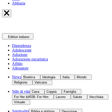
Abbazia
Edition
italiano
Dipendenza
Adolescente
Adozione
Adorazione eucaristica
Affido
Allenatore
News
Bioetica
Ideologia
Italia
Mondo
Religione
Vaticano
Stile di vita
Casa
Coppia
Famiglia
For Her &#038; For Him
Lavoro
Salute
Vecchiaia
Virtuale
Spiritualità
Bibbia e dottrina
Devozione