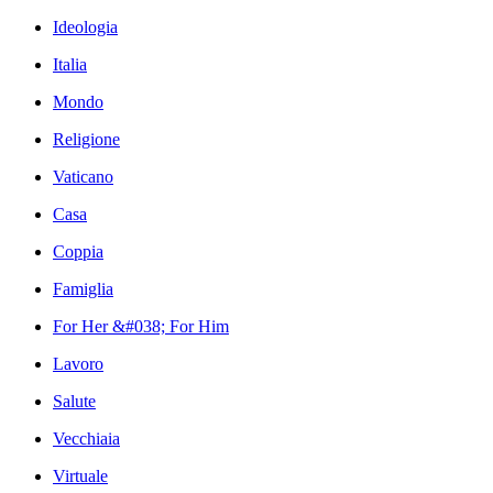
Ideologia
Italia
Mondo
Religione
Vaticano
Casa
Coppia
Famiglia
For Her &#038; For Him
Lavoro
Salute
Vecchiaia
Virtuale