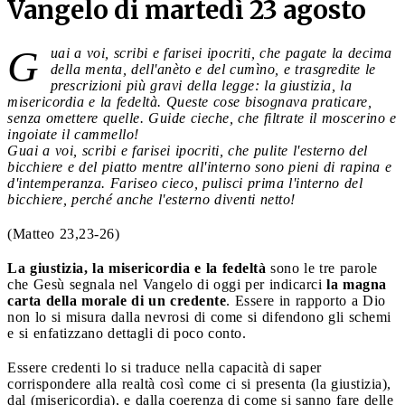
Vangelo di martedì 23 agosto
G
uai a voi, scribi e farisei ipocriti, che pagate la decima
della menta, dell'anèto e del cumìno, e trasgredite le
prescrizioni più gravi della legge: la giustizia, la
misericordia e la fedeltà. Queste cose bisognava praticare,
senza omettere quelle. Guide cieche, che filtrate il moscerino e
ingoiate il cammello!
Guai a voi, scribi e farisei ipocriti, che pulite l'esterno del
bicchiere e del piatto mentre all'interno sono pieni di rapina e
d'intemperanza. Fariseo cieco, pulisci prima l'interno del
bicchiere, perché anche l'esterno diventi netto!
(Matteo 23,23-26)
La giustizia, la misericordia e la fedeltà
sono le tre parole
che Gesù segnala nel Vangelo di oggi per indicarci
la magna
carta della morale di un credente
. Essere in rapporto a Dio
non lo si misura dalla nevrosi di come si difendono gli schemi
e si enfatizzano dettagli di poco conto.
Essere credenti lo si traduce nella capacità di saper
corrispondere alla realtà così come ci si presenta (la giustizia),
dal (misericordia), e dalla coerenza di come si sanno fare delle