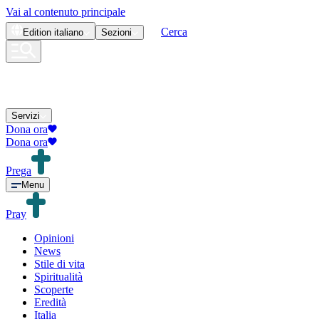
Vai al contenuto principale
Cerca
Edition
italiano
Sezioni
Servizi
Dona ora
Dona ora
Prega
Menu
Pray
Opinioni
News
Stile di vita
Spiritualità
Scoperte
Eredità
Italia