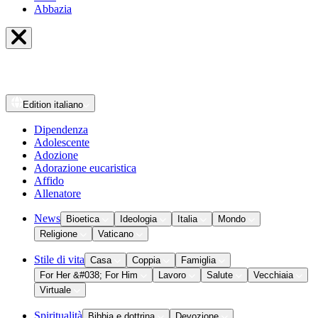
Abbazia
Edition
italiano
Dipendenza
Adolescente
Adozione
Adorazione eucaristica
Affido
Allenatore
News
Bioetica
Ideologia
Italia
Mondo
Religione
Vaticano
Stile di vita
Casa
Coppia
Famiglia
For Her &#038; For Him
Lavoro
Salute
Vecchiaia
Virtuale
Spiritualità
Bibbia e dottrina
Devozione