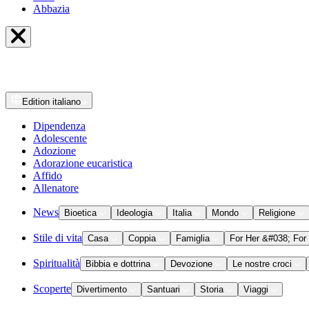
Abbazia
Edition
italiano
Dipendenza
Adolescente
Adozione
Adorazione eucaristica
Affido
Allenatore
News
Bioetica
Ideologia
Italia
Mondo
Religione
Stile di vita
Casa
Coppia
Famiglia
For Her &#038; For
Spiritualità
Bibbia e dottrina
Devozione
Le nostre croci
Scoperte
Divertimento
Santuari
Storia
Viaggi