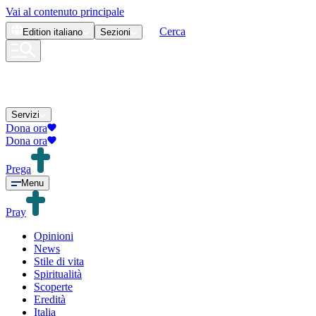
Vai al contenuto principale
Cerca
Edition
italiano
Sezioni
Servizi
Dona ora
Dona ora
Prega
Menu
Pray
Opinioni
News
Stile di vita
Spiritualità
Scoperte
Eredità
Italia