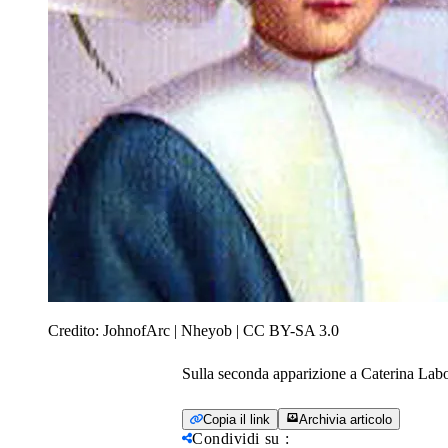
Credito:
JohnofArc | Nheyob | CC BY-SA 3.0
Sulla seconda apparizione a Caterina Labou
Copia il link
Archivia articolo
Condividi su
: