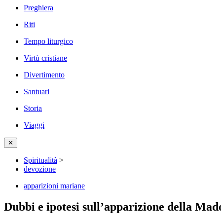
Preghiera
Riti
Tempo liturgico
Virtù cristiane
Divertimento
Santuari
Storia
Viaggi
✕
Spiritualità
>
devozione
apparizioni mariane
Dubbi e ipotesi sull’apparizione della Ma