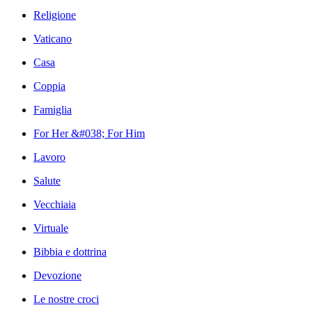
Religione
Vaticano
Casa
Coppia
Famiglia
For Her &#038; For Him
Lavoro
Salute
Vecchiaia
Virtuale
Bibbia e dottrina
Devozione
Le nostre croci