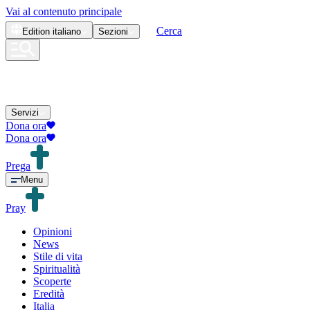
Vai al contenuto principale
Cerca
Edition
italiano
Sezioni
Servizi
Dona ora
Dona ora
Prega
Menu
Pray
Opinioni
News
Stile di vita
Spiritualità
Scoperte
Eredità
Italia