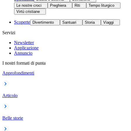
Le nostre croci
Preghiera
Riti
Tempo liturgico
Virtù cristiane
Scoperte
Divertimento
Santuari
Storia
Viaggi
Servizi
Newsletter
Applicazione
Annuncio
I nostri formati di punta
Approfondimenti
Articolo
Belle storie