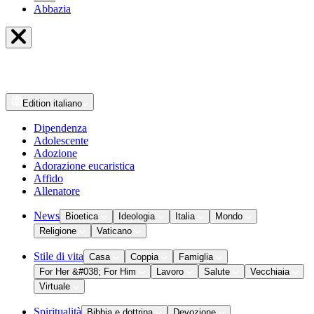
Abbazia
Edition
italiano
Dipendenza
Adolescente
Adozione
Adorazione eucaristica
Affido
Allenatore
News
Bioetica
Ideologia
Italia
Mondo
Religione
Vaticano
Stile di vita
Casa
Coppia
Famiglia
For Her &#038; For Him
Lavoro
Salute
Vecchiaia
Virtuale
Spiritualità
Bibbia e dottrina
Devozione