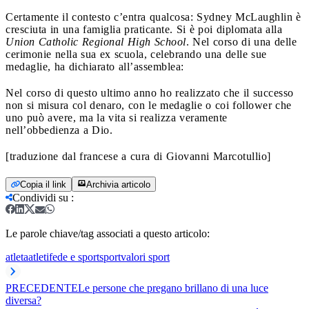
Certamente il contesto c’entra qualcosa: Sydney McLaughlin è
cresciuta in una famiglia praticante. Si è poi diplomata alla
Union Catholic Regional High School
. Nel corso di una delle
cerimonie nella sua ex scuola, celebrando una delle sue
medaglie, ha dichiarato all’assemblea:
Nel corso di questo ultimo anno ho realizzato che il successo
non si misura col denaro, con le medaglie o coi follower che
uno può avere, ma la vita si realizza veramente
nell’obbedienza a Dio.
[traduzione dal francese a cura di Giovanni Marcotullio]
Copia il link
Archivia articolo
Condividi su
:
Le parole chiave/tag associati a questo articolo:
atleta
atleti
fede e sport
sport
valori sport
PRECEDENTE
Le persone che pregano brillano di una luce
diversa?