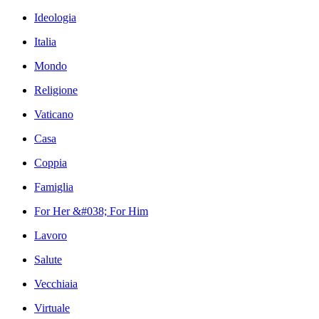
Ideologia
Italia
Mondo
Religione
Vaticano
Casa
Coppia
Famiglia
For Her &#038; For Him
Lavoro
Salute
Vecchiaia
Virtuale