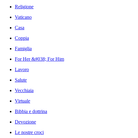
Religione
Vaticano
Casa
Coppia
Famiglia
For Her &#038; For Him
Lavoro
Salute
Vecchiaia
Virtuale
Bibbia e dottrina
Devozione
Le nostre croci