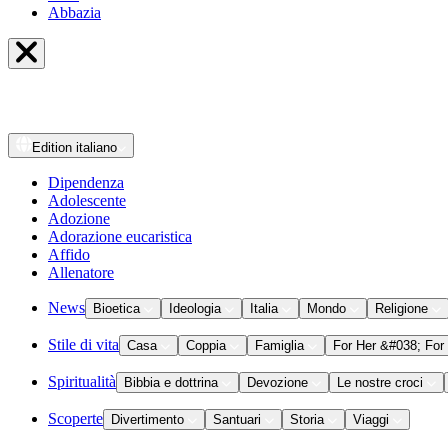
Abbazia
Edition
italiano
Dipendenza
Adolescente
Adozione
Adorazione eucaristica
Affido
Allenatore
News
Bioetica
Ideologia
Italia
Mondo
Religione
Stile di vita
Casa
Coppia
Famiglia
For Her &#038; For
Spiritualità
Bibbia e dottrina
Devozione
Le nostre croci
Scoperte
Divertimento
Santuari
Storia
Viaggi