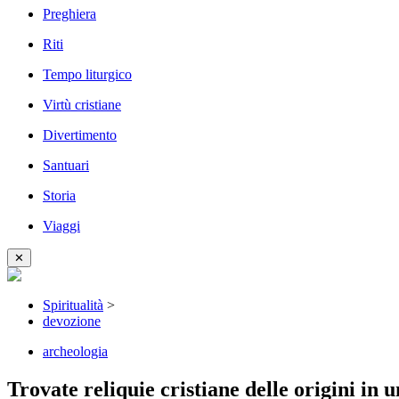
Preghiera
Riti
Tempo liturgico
Virtù cristiane
Divertimento
Santuari
Storia
Viaggi
✕
Spiritualità
>
devozione
archeologia
Trovate reliquie cristiane delle origini in