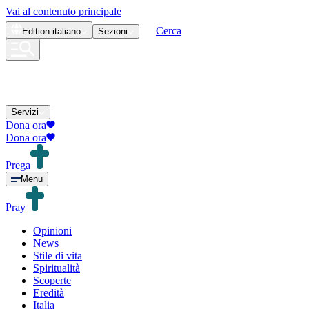
Vai al contenuto principale
Cerca
Edition
italiano
Sezioni
Servizi
Dona ora
Dona ora
Prega
Menu
Pray
Opinioni
News
Stile di vita
Spiritualità
Scoperte
Eredità
Italia