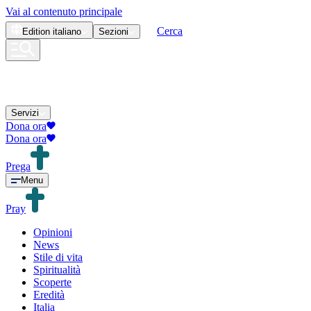
Vai al contenuto principale
Cerca
Edition
italiano
Sezioni
Servizi
Dona ora
Dona ora
Prega
Menu
Pray
Opinioni
News
Stile di vita
Spiritualità
Scoperte
Eredità
Italia