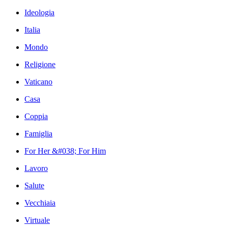
Ideologia
Italia
Mondo
Religione
Vaticano
Casa
Coppia
Famiglia
For Her &#038; For Him
Lavoro
Salute
Vecchiaia
Virtuale