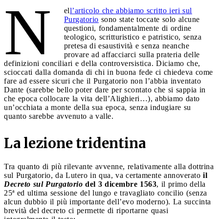
N
el
l’articolo che abbiamo scritto ieri sul
Purgatorio
sono state toccate solo alcune
questioni, fondamentalmente di ordine
teologico, scritturistico e patristico, senza
pretesa di esaustività e senza neanche
provare ad affacciarci sulla prateria delle
definizioni conciliari e della controversistica. Diciamo che,
scioccati dalla domanda di chi in buona fede ci chiedeva come
fare ad essere sicuri che il Purgatorio non l’abbia inventato
Dante (sarebbe bello poter dare per scontato che si sappia in
che epoca collocare la vita dell’Alighieri…), abbiamo dato
un’occhiata a monte della sua epoca, senza indugiare su
quanto sarebbe avvenuto a valle.
La lezione tridentina
Tra quanto di più rilevante avvenne, relativamente alla dottrina
sul Purgatorio, da Lutero in qua, va certamente annoverato
il
Decreto sul Purgatorio
del 3 dicembre 1563
, il primo della
25ª ed ultima sessione del lungo e travagliato concilio (senza
alcun dubbio il più importante dell’evo moderno). La succinta
brevità del decreto ci permette di riportarne quasi