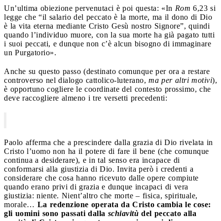
Un’ultima obiezione pervenutaci è poi questa: «In
Rom
6,23 si
legge che “il salario del peccato è la morte, ma il dono di Dio
è la vita eterna mediante Cristo Gesù nostro Signore”, quindi
quando l’individuo muore, con la sua morte ha già pagato tutti
i suoi peccati, e dunque non c’è alcun bisogno di immaginare
un Purgatorio».
Anche su questo passo (destinato comunque per ora a restare
controverso nel dialogo cattolico-luterano,
ma per altri motivi
),
è opportuno cogliere le coordinate del contesto prossimo, che
deve raccogliere almeno i tre versetti precedenti:
Paolo afferma che a prescindere dalla grazia di Dio rivelata in
Cristo l’uomo non ha il potere di fare il bene (che comunque
continua a desiderare), e in tal senso era incapace di
conformarsi alla giustizia di Dio. Invita però i credenti a
considerare che cosa hanno ricevuto dalle opere compiute
quando erano privi di grazia e dunque incapaci di vera
giustizia: niente. Nient’altro che morte – fisica, spirituale,
morale…
La redenzione operata da Cristo cambia le cose:
gli uomini sono passati dalla
schiavitù
del peccato alla