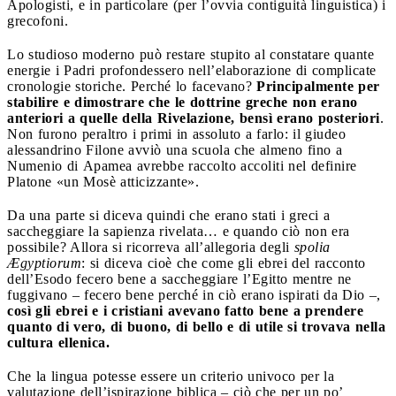
Apologisti, e in particolare (per l’ovvia contiguità linguistica) i
grecofoni.
Lo studioso moderno può restare stupito al constatare quante
energie i Padri profondessero nell’elaborazione di complicate
cronologie storiche. Perché lo facevano?
Principalmente per
stabilire e dimostrare che le dottrine greche non erano
anteriori a quelle della Rivelazione, bensì erano posteriori
.
Non furono peraltro i primi in assoluto a farlo: il giudeo
alessandrino Filone avviò una scuola che almeno fino a
Numenio di Apamea avrebbe raccolto accoliti nel definire
Platone «un Mosè atticizzante».
Da una parte si diceva quindi che erano stati i greci a
saccheggiare la sapienza rivelata… e quando ciò non era
possibile? Allora si ricorreva all’allegoria degli
spolia
Ægyptiorum
: si diceva cioè che come gli ebrei del racconto
dell’Esodo fecero bene a saccheggiare l’Egitto mentre ne
fuggivano – fecero bene perché in ciò erano ispirati da Dio –,
così gli ebrei e i cristiani avevano fatto bene a prendere
quanto di vero, di buono, di bello e di utile si trovava nella
cultura ellenica.
Che la lingua potesse essere un criterio univoco per la
valutazione dell’ispirazione biblica – ciò che per un po’