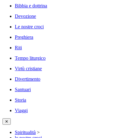
Bibbia e dottrina
Devozione
Le nostre croci
Preghiera
Riti
Tempo liturgico
Virtù cristiane
Divertimento
Santuari
Storia
Viaggi
✕
Spiritualità
>
le nostre croci