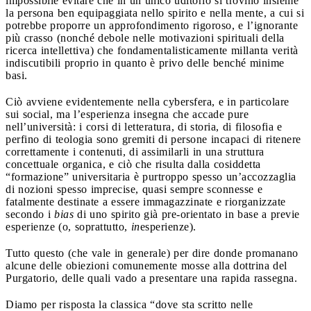
impossibile evitare che in un unico uditorio si trovino insieme
la persona ben equipaggiata nello spirito e nella mente, a cui si
potrebbe proporre un approfondimento rigoroso, e l’ignorante
più crasso (nonché debole nelle motivazioni spirituali della
ricerca intellettiva) che fondamentalisticamente millanta verità
indiscutibili proprio in quanto è privo delle benché minime
basi.
Ciò avviene evidentemente nella cybersfera, e in particolare
sui social, ma l’esperienza insegna che accade pure
nell’università: i corsi di letteratura, di storia, di filosofia e
perfino di teologia sono gremiti di persone incapaci di ritenere
correttamente i contenuti, di assimilarli in una struttura
concettuale organica, e ciò che risulta dalla cosiddetta
“formazione” universitaria è purtroppo spesso un’accozzaglia
di nozioni spesso imprecise, quasi sempre sconnesse e
fatalmente destinate a essere immagazzinate e riorganizzate
secondo i
bias
di uno spirito già pre-orientato in base a previe
esperienze (o, soprattutto,
in
esperienze).
Tutto questo (che vale in generale) per dire donde promanano
alcune delle obiezioni comunemente mosse alla dottrina del
Purgatorio, delle quali vado a presentare una rapida rassegna.
Diamo per risposta la classica “dove sta scritto nelle