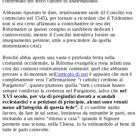
confermato nel terzo canone di anatematismo.
Abbiamo riportato le date, relativamente tarde (il Concilio era
cominciato nel 1545), per tornare a ricordare che il Tridentino
non si era certo affannato a controbattere le tesi dei
Riformatori (a questo compito si sarebbero dedicati i
controversisti, mentre il Concilio intendeva fornire un
insegnamento perenne, utile a prescindere da quella
momentanea crisi).
Benché abbia aperto una vasta e profonda ferita nella
cristianità occidentale, la Riforma evangelica resta infatti una
crisi dai contorni relativamente contenuti: quel che abbiamo
provato a di-mostrare nel
l’articolo di ieri
è appunto che non è
completamente vera l’affermazione “i cattolici credono al
Purgatorio”, quanto piuttosto quella “tutti i cristiani hanno
sempre condiviso la credenza nel Purgatorio, salvo che
nel
XVI secolo, per via di pregiudizi dovuti a scandali
ecclesiastici e a petizioni di principio, alcuni sono venuti
meno all’integrità di questa fede”.
E ci sarebbe molto
lavoro, da fare in tal senso, beninteso da entrambe le parti, non
invitando a un mero “ritorno a casa”: quando il Signore
permette uno scisma, nella Chiesa, lo fa ordinandolo al bene di
tutte le parti coinvolte.