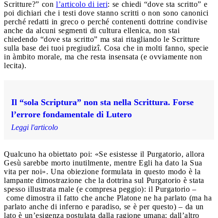
Scritture?” con
l’articolo di ieri
: se chiedi “dove sta scritto” e
poi dichiari che i testi dove stanno scritti o non sono canonici
perché redatti in greco o perché contenenti dottrine condivise
anche da alcuni segmenti di cultura ellenica, non stai
chiedendo “dove sta scritto” ma stai ritagliando le Scritture
sulla base dei tuoi pregiudizî. Cosa che in molti fanno, specie
in àmbito morale, ma che resta insensata (e ovviamente non
lecita).
Il “sola Scriptura” non sta nella Scrittura. Forse
l’errore fondamentale di Lutero
Leggi l'articolo
Qualcuno ha obiettato poi: «Se esistesse il Purgatorio, allora
Gesù sarebbe morto inutilmente, mentre Egli ha dato la Sua
vita per noi». Una obiezione formulata in questo modo è la
lampante dimostrazione che la dottrina sul Purgatorio è stata
spesso illustrata male (e compresa peggio): il Purgatorio –
come dimostra il fatto che anche Platone ne ha parlato (ma ha
parlato anche di inferno e paradiso, se è per questo) – da un
lato è un’esigenza postulata dalla ragione umana; dall’altro