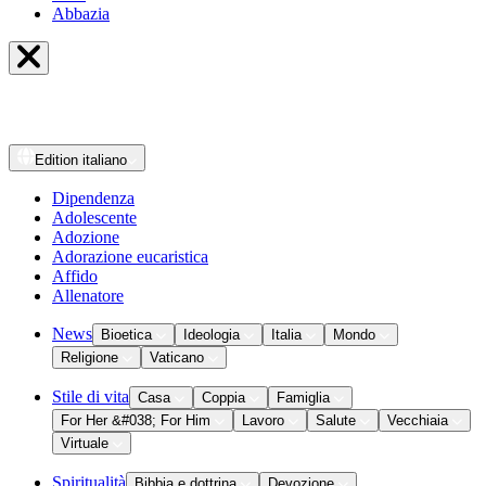
Abbazia
Edition
italiano
Dipendenza
Adolescente
Adozione
Adorazione eucaristica
Affido
Allenatore
News
Bioetica
Ideologia
Italia
Mondo
Religione
Vaticano
Stile di vita
Casa
Coppia
Famiglia
For Her &#038; For Him
Lavoro
Salute
Vecchiaia
Virtuale
Spiritualità
Bibbia e dottrina
Devozione