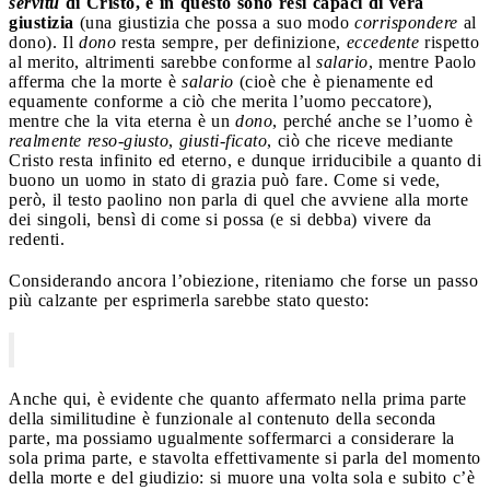
servitù
di Cristo, e in questo sono resi capaci di vera
giustizia
(una giustizia che possa a suo modo
corrispondere
al
dono). Il
dono
resta sempre, per definizione,
eccedente
rispetto
al merito, altrimenti sarebbe conforme al
salario
, mentre Paolo
afferma che la morte è
salario
(cioè che è pienamente ed
equamente conforme a ciò che merita l’uomo peccatore),
mentre che la vita eterna è un
dono
, perché anche se l’uomo è
realmente reso-giusto
,
giusti-ficato
, ciò che riceve mediante
Cristo resta infinito ed eterno, e dunque irriducibile a quanto di
buono un uomo in stato di grazia può fare. Come si vede,
però, il testo paolino non parla di quel che avviene alla morte
dei singoli, bensì di come si possa (e si debba) vivere da
redenti.
Considerando ancora l’obiezione, riteniamo che forse un passo
più calzante per esprimerla sarebbe stato questo:
Anche qui, è evidente che quanto affermato nella prima parte
della similitudine è funzionale al contenuto della seconda
parte, ma possiamo ugualmente soffermarci a considerare la
sola prima parte, e stavolta effettivamente si parla del momento
della morte e del giudizio: si muore una volta sola e subito c’è