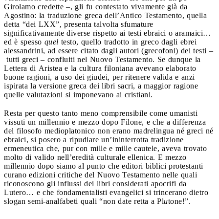
Girolamo credette –, gli fu contestato vivamente già da
Agostino: la traduzione greca dell’Antico Testamento, quella
detta “dei LXX”, presenta talvolta sfumature
significativamente diverse rispetto ai testi ebraici o aramaici…
ed è spesso
quel
testo, quello tradotto in greco dagli ebrei
alessandrini, ad essere citato dagli autori (grecofoni) dei testi –
tutti greci – confluiti nel Nuovo Testamento. Se dunque la
Lettera di Aristea e la cultura filoniana avevano elaborato
buone ragioni, a uso dei giudei, per ritenere valida e anzi
ispirata la versione greca dei libri sacri, a maggior ragione
quelle valutazioni si imponevano ai cristiani.
Resta per questo tanto meno comprensibile come umanisti
vissuti un millennio e mezzo dopo Filone, e che a differenza
del filosofo medioplatonico non erano madrelingua né greci né
ebraici, si posero a ripudiare un’ininterrotta tradizione
ermeneutica che, pur con mille e mille cautele, aveva trovato
molto di valido nell’eredità culturale ellenica. E mezzo
millennio dopo siamo al punto che editori biblici protestanti
curano edizioni critiche del Nuovo Testamento nelle quali
riconoscono gli influssi dei libri considerati apocrifi da
Lutero… e che fondamentalisti evangelici si trincerano dietro
slogan semi-analfabeti quali “non date retta a Pl
u
tone!”.