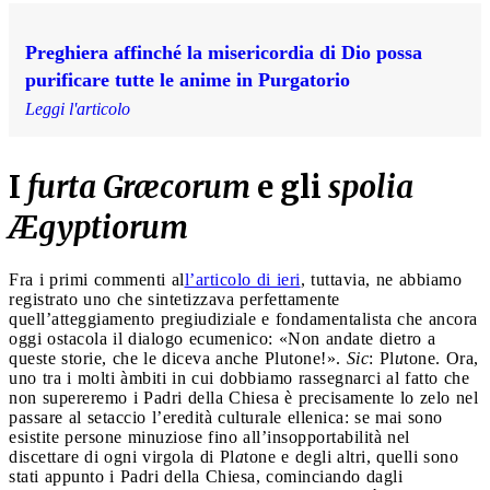
Preghiera affinché la misericordia di Dio possa
purificare tutte le anime in Purgatorio
Leggi l'articolo
I
furta Græcorum
e gli
spolia
Ægyptiorum
Fra i primi commenti al
l’articolo di ieri
, tuttavia, ne abbiamo
registrato uno che sintetizzava perfettamente
quell’atteggiamento pregiudiziale e fondamentalista che ancora
oggi ostacola il dialogo ecumenico: «Non andate dietro a
queste storie, che le diceva anche Plutone!».
Sic
: Pl
u
tone. Ora,
uno tra i molti àmbiti in cui dobbiamo rassegnarci al fatto che
non supereremo i Padri della Chiesa è precisamente lo zelo nel
passare al setaccio l’eredità culturale ellenica: se mai sono
esistite persone minuziose fino all’insopportabilità nel
discettare di ogni virgola di Pl
a
tone e degli altri, quelli sono
stati appunto i Padri della Chiesa, cominciando dagli