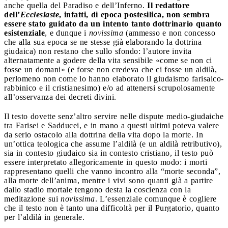
anche quella del Paradiso e dell’Inferno.
Il redattore
dell’
Ecclesiaste
, infatti, di epoca postesilica, non sembra
essere stato guidato da un intento tanto dottrinario quanto
esistenziale
, e dunque i
novissima
(ammesso e non concesso
che alla sua epoca se ne stesse già elaborando la dottrina
giudaica) non restano che sullo sfondo: l’autore invita
alternatamente a godere della vita sensibile «come se non ci
fosse un domani» (e forse non credeva che ci fosse un aldilà,
perlomeno non come lo hanno elaborato il giudaismo farisaico-
rabbinico e il cristianesimo) e/o ad attenersi scrupolosamente
all’osservanza dei decreti divini.
Il testo dovette senz’altro servire nelle dispute medio-giudaiche
tra Farisei e Sadducei, e in mano a questi ultimi poteva valere
da serio ostacolo alla dottrina della vita dopo la morte. In
un’ottica teologica che assume l’aldilà (e un aldilà retributivo),
sia in contesto giudaico sia in contesto cristiano, il testo può
essere interpretato allegoricamente in questo modo: i morti
rappresentano quelli che vanno incontro alla “morte seconda”,
alla morte dell’anima, mentre i vivi sono quanti già a partire
dallo stadio mortale tengono desta la coscienza con la
meditazione sui
novissima
. L’essenziale comunque è cogliere
che il testo non è tanto una difficoltà per il Purgatorio, quanto
per l’aldilà in generale.