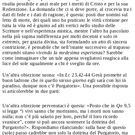
risulta possibile e anzi reale per i meriti di Cristo e per la sua
Redenzione. La domanda che ci si deve porre, al crocevia tra i
dati di fede e i dati di ragione, è questa: posti due uomini sul
letto di morte, dei quali uno ha praticato le virtù cristiane per
tutta la vita ed è giunto ad alti vertici nello studio delle
Scritture e nell’esperienza mistica, mentre l’altro ha pascolato
nella più supina indifferenza per molti decenni e solo
in
extremis
, per grazia divina, sta formulando un atto di sincera
contrizione, è pensabile che nell’istante successivo al trapasso
entrambi stiano vivendo la medesima esperienza
? Sarebbe
come immaginare che un tale appena svegliatosi reagisca alla
luce del sole ugualmente a chi è sveglio da ore.
Un’altra obiezione suona: «In
Lc
23,42-44 Gesù promette al
buon ladrone che
in quello stesso giorno
egli sarà con lui in
paradiso, dunque non c’è Purgatorio». Una possibile risposta
si articolerebbe in due parti:
Un’altra obiezione pervenutaci è questa: «Posto che in
Qo
9,5
si legge “i vivi sanno che moriranno, ma i morti non sanno
nulla; non c’è più salario per loro, perché il loro ricordo
svanisce”, come si può ancora sostenere la dottrina del
Purgatorio?». Rispondiamo rilanciando: sulla base di questo
(solo) passo cadrebbe non solo la dottrina del Purgatorio, ma