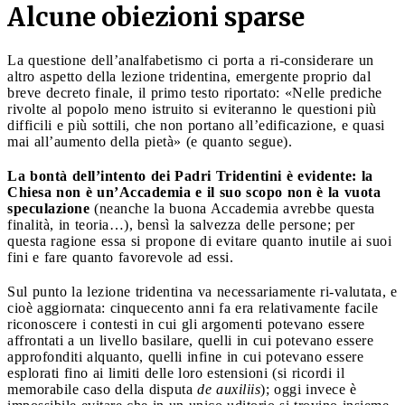
Alcune obiezioni sparse
La questione dell’analfabetismo ci porta a ri-considerare un
altro aspetto della lezione tridentina, emergente proprio dal
breve decreto finale, il primo testo riportato: «Nelle prediche
rivolte al popolo meno istruito si eviteranno le questioni più
difficili e più sottili, che non portano all’edificazione, e quasi
mai all’aumento della pietà» (e quanto segue).
La bontà dell’intento dei Padri Tridentini è evidente: la
Chiesa non è un’Accademia e il suo scopo non è la vuota
speculazione
(neanche la buona Accademia avrebbe questa
finalità, in teoria…), bensì la salvezza delle persone; per
questa ragione essa si propone di evitare quanto inutile ai suoi
fini e fare quanto favorevole ad essi.
Sul punto la lezione tridentina va necessariamente ri-valutata, e
cioè aggiornata: cinquecento anni fa era relativamente facile
riconoscere i contesti in cui gli argomenti potevano essere
affrontati a un livello basilare, quelli in cui potevano essere
approfonditi alquanto, quelli infine in cui potevano essere
esplorati fino ai limiti delle loro estensioni (si ricordi il
memorabile caso della disputa
de auxiliis
); oggi invece è