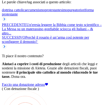
Le parole chiave/tag associati a questo articolo:
dottrina cattolica
ecumenismo
protestantesimo
purgatorio
riforma
protestante
PRECEDENTE
Un'eresia leggere la Bibbia come testo scientifico –
La Messa su un materassino gonfiabile sciocca gli Italiani – &
altro...
SUCCESSIVO
Perchè il rosario è un’arma così potente per
sconfiggere il demonio?
Ti piace il nostro contenuto?
Aiutaci a coprire i costi di produzione
degli articoli che leggi e
sostieni la missione di Aleteia. Grazie alle detrazioni fiscali, puoi
sostenere
il principale sito cattolico al mondo riducendo le tue
tasse.
Dona ora.
Faccio una donazione adesso
( Con detrazione fiscale )