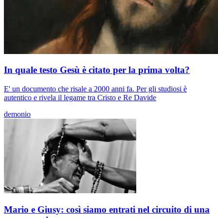
In quale testo Gesù è citato per la prima volta?
E' un documento che risale a 2000 anni fa. Per gli studiosi è
autentico e rivela il legame tra Cristo e Re Davide
demonio
Mario e Giusy: così siamo entrati nel circuito di una