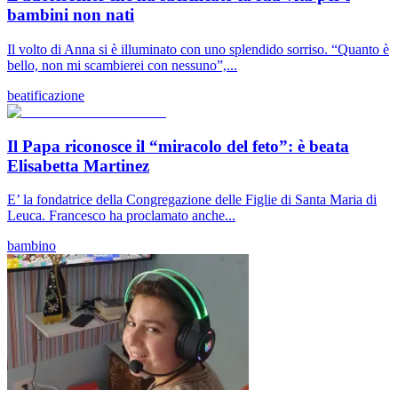
bambini non nati
Il volto di Anna si è illuminato con uno splendido sorriso. “Quanto è
bello, non mi scambierei con nessuno”,...
beatificazione
Il Papa riconosce il “miracolo del feto”: è beata
Elisabetta Martinez
E’ la fondatrice della Congregazione delle Figlie di Santa Maria di
Leuca. Francesco ha proclamato anche...
bambino