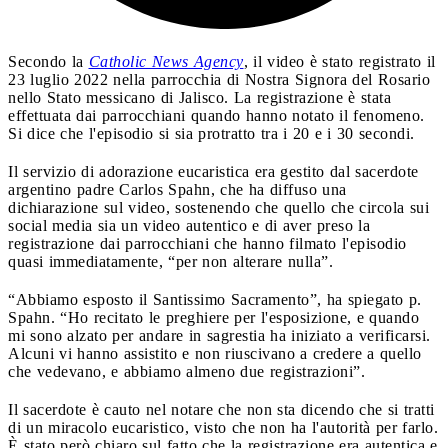
Secondo la
Catholic News Agency
, il video è stato registrato il
23 luglio 2022 nella parrocchia di Nostra Signora del Rosario
nello Stato messicano di Jalisco. La registrazione è stata
effettuata dai parrocchiani quando hanno notato il fenomeno.
Si dice che l'episodio si sia protratto tra i 20 e i 30 secondi.
Il servizio di adorazione eucaristica era gestito dal sacerdote
argentino padre Carlos Spahn, che ha diffuso una
dichiarazione sul video, sostenendo che quello che circola sui
social media sia un video autentico e di aver preso la
registrazione dai parrocchiani che hanno filmato l'episodio
quasi immediatamente, “per non alterare nulla”.
“Abbiamo esposto il Santissimo Sacramento”, ha spiegato p.
Spahn. “Ho recitato le preghiere per l'esposizione, e quando
mi sono alzato per andare in sagrestia ha iniziato a verificarsi.
Alcuni vi hanno assistito e non riuscivano a credere a quello
che vedevano, e abbiamo almeno due registrazioni”.
Il sacerdote è cauto nel notare che non sta dicendo che si tratti
di un miracolo eucaristico, visto che non ha l'autorità per farlo.
È stato però chiaro sul fatto che la registrazione era autentica e