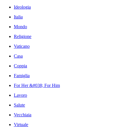
Ideologia
Italia
Mondo
Religione
Vaticano
Casa
Coppia
Famiglia
For Her &#038; For Him
Lavoro
Salute
Vecchiaia
Virtuale