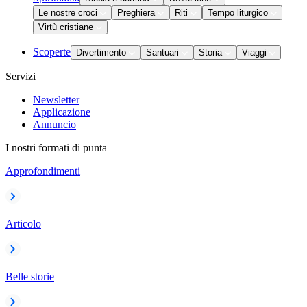
Le nostre croci
Preghiera
Riti
Tempo liturgico
Virtù cristiane
Scoperte
Divertimento
Santuari
Storia
Viaggi
Servizi
Newsletter
Applicazione
Annuncio
I nostri formati di punta
Approfondimenti
Articolo
Belle storie