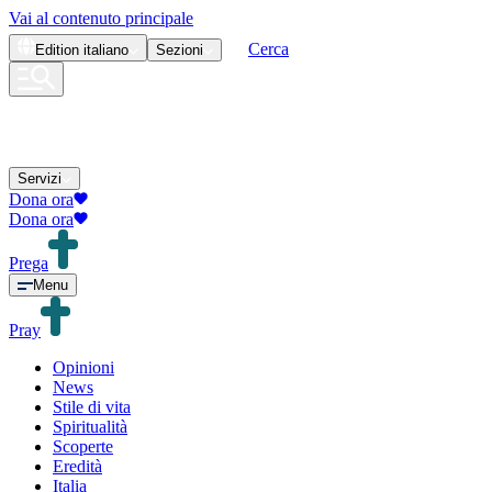
Vai al contenuto principale
Cerca
Edition
italiano
Sezioni
Servizi
Dona ora
Dona ora
Prega
Menu
Pray
Opinioni
News
Stile di vita
Spiritualità
Scoperte
Eredità
Italia