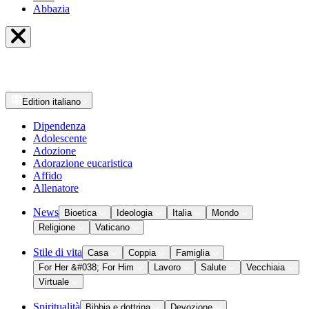
Abbazia
Edition
italiano
Dipendenza
Adolescente
Adozione
Adorazione eucaristica
Affido
Allenatore
News
Bioetica
Ideologia
Italia
Mondo
Religione
Vaticano
Stile di vita
Casa
Coppia
Famiglia
For Her &#038; For Him
Lavoro
Salute
Vecchiaia
Virtuale
Spiritualità
Bibbia e dottrina
Devozione