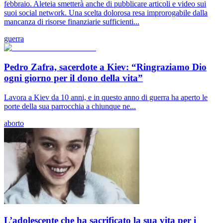
febbraio. Aleteia smetterà anche di pubblicare articoli e video sui
suoi social network. Una scelta dolorosa resa improrogabile dalla
mancanza di risorse finanziarie sufficienti...
guerra
Pedro Zafra, sacerdote a Kiev: “Ringraziamo Dio
ogni giorno per il dono della vita”
Lavora a Kiev da 10 anni, e in questo anno di guerra ha aperto le
porte della sua parrocchia a chiunque ne...
aborto
L’adolescente che ha sacrificato la sua vita per i