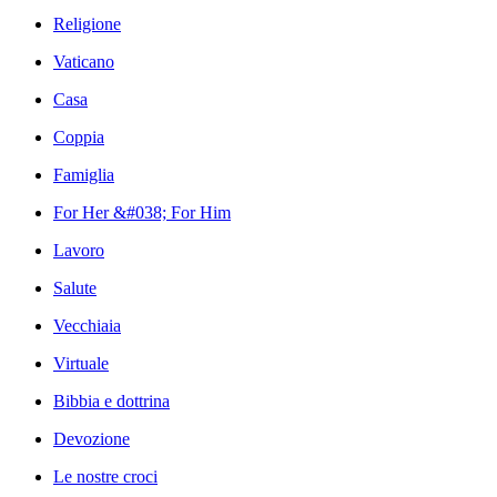
Religione
Vaticano
Casa
Coppia
Famiglia
For Her &#038; For Him
Lavoro
Salute
Vecchiaia
Virtuale
Bibbia e dottrina
Devozione
Le nostre croci