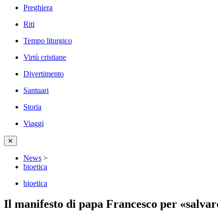
Preghiera
Riti
Tempo liturgico
Virtù cristiane
Divertimento
Santuari
Storia
Viaggi
✕
News
>
bioetica
bioetica
Il manifesto di papa Francesco per «salvar