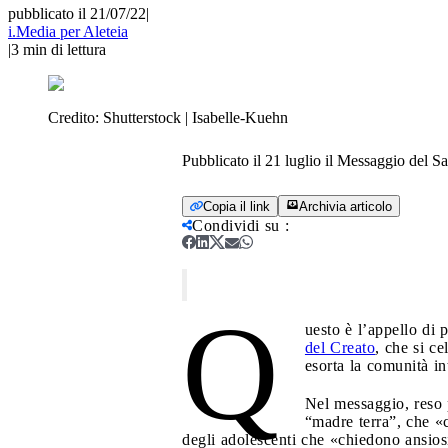
pubblicato il 21/07/22
|
i.Media per Aleteia
|
3
min di lettura
Credito:
Shutterstock | Isabelle-Kuehn
Pubblicato il 21 luglio il Messaggio del S
Copia il link
Archivia articolo
Condividi su
:
Q
uesto è l’appello di
del Creato
, che si c
esorta la comunità in
Nel messaggio, reso p
“madre terra”, che «c
degli adolescenti che «chiedono ansiosi 