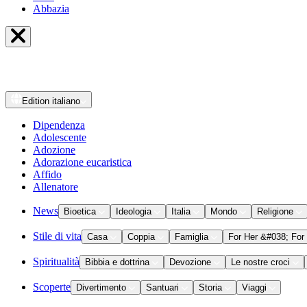
Abbazia
Edition
italiano
Dipendenza
Adolescente
Adozione
Adorazione eucaristica
Affido
Allenatore
News
Bioetica
Ideologia
Italia
Mondo
Religione
Stile di vita
Casa
Coppia
Famiglia
For Her &#038; For
Spiritualità
Bibbia e dottrina
Devozione
Le nostre croci
Scoperte
Divertimento
Santuari
Storia
Viaggi