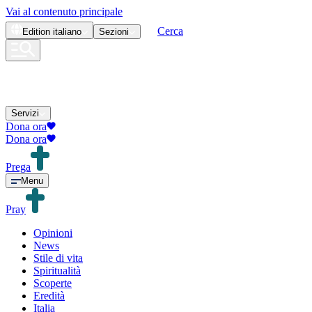
Vai al contenuto principale
Cerca
Edition
italiano
Sezioni
Servizi
Dona ora
Dona ora
Prega
Menu
Pray
Opinioni
News
Stile di vita
Spiritualità
Scoperte
Eredità
Italia