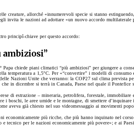
lle creature, allorché «innumerevoli specie si stanno estinguendo,
gli invita le nazioni ad adottare «un nuovo accordo multilaterale 
.
attro principî-chiave per questo accordo:
ù ambiziosi”
 Papa chiede piani climatici “più ambiziosi” per giungere a conse
della temperatura a 1,5°C. Per «“convertire” i modelli di consumo 
delle Nazioni Unite che verranno: la COP27 sul clima prevista per
che in dicembre si terrà in Canada, Paese nel quale il Pontefice s
prese di estrazione – mineraria, petrolifera, forestale, immobiliare
e i boschi, le aree umide e le montagne, di smettere d’inquinare i
, come aveva già chiesto nel suo videomessaggio ai movimenti popo
ioni economicamente più ricche, che più hanno inquinato nel corso 
io e tecnico per le nazioni economicamente più povere»; e ai Pae