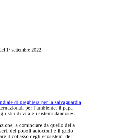
 del 1º settembre 2022.
diale di preghiera per la salvaguardia
ternazionali per l’ambiente, il papa
i stili di vita e i sistemi dannosi».
eazione, a cominciare da quello della
eri, dei popoli autoctoni e il grido
are il collasso degli ecosistemi del