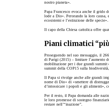
nostro pianeta».
Papa Francesco evoca anche il grido de
lode a Dio». Perorando la loro causa, e
ecosistemi e l’estinzione delle specie»
Il capo della Chiesa cattolica offre qu
Piani climatici “pi
Proseguendo nel suo messaggio, il 266º
di Parigi (2015) – limitare l’aumento 
mobilitazione per i due grandi summit 
summit della COP15 sulla biodiversità, 
Il Papa si rivolge anche alle grandi im
nome di Dio» di «smettere di distrugger
d’intossicare i popoli e gli alimenti»
Per il resto, il Papa domanda alle naz
le loro promesse di sostegno finanziar
restare nell’“inazione”.