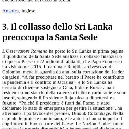
America
, inglese
3. Il collasso dello Sri Lanka
preoccupa la Santa Sede
L'Osservatore Romano
ha posto lo Sri Lanka in prima pagina.
Il quotidiano della Santa Sede analizza il collasso finanziario
di questo Paese di 22 milioni di abitanti, che Papa Francesco
ha visitato nel 2015. Il cardinale Ranjith, arcivescovo di
Colombo, mette in guardia da anni sulla corruzione dei leader
cingalesi. “A far precipitare nel baratro il Paese ha contribuito
la pandemia e il conflitto in Ucraina”, e lo Sri Lanka ha
cercato di chiedere sostegno a Cina, India e Russia, ma i
residenti sono stanchi della carenza di cibo e carburante e sono
insorti, spingendo il Presidente Rajapaksa a dimettersi e a
fuggire. “Poiché il presidente è fuori dal Paese, è stato
dichiarato lo stato di emergenza per gestire la situazione”, ha
affermato il portavoce del premier, Dinouk Colombage. Nella
capitale le proteste continuano, e le autorità hanno imposto il
coprifuoco in buona parte del Paese. Le Nazioni Unite hanno
espresso la propria disponibilità a impegnarsi nel dialogo e a