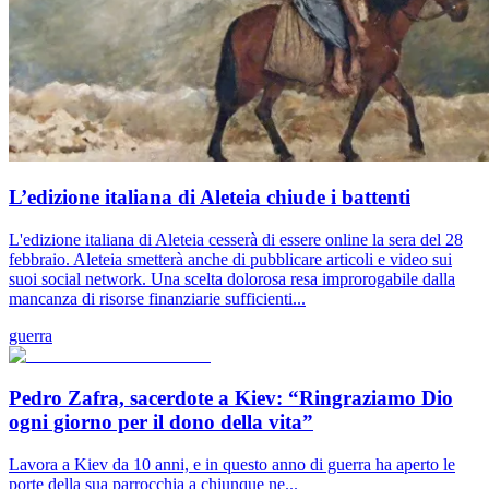
L’edizione italiana di Aleteia chiude i battenti
L'edizione italiana di Aleteia cesserà di essere online la sera del 28
febbraio. Aleteia smetterà anche di pubblicare articoli e video sui
suoi social network. Una scelta dolorosa resa improrogabile dalla
mancanza di risorse finanziarie sufficienti...
guerra
Pedro Zafra, sacerdote a Kiev: “Ringraziamo Dio
ogni giorno per il dono della vita”
Lavora a Kiev da 10 anni, e in questo anno di guerra ha aperto le
porte della sua parrocchia a chiunque ne...