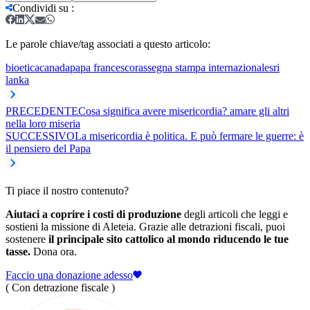
Condividi su
:
Le parole chiave/tag associati a questo articolo:
bioetica
canada
papa francesco
rassegna stampa internazionale
sri
lanka
PRECEDENTE
Cosa significa avere misericordia? amare gli altri
nella loro miseria
SUCCESSIVO
La misericordia è politica. E può fermare le guerre: è
il pensiero del Papa
Ti piace il nostro contenuto?
Aiutaci a coprire i costi di produzione
degli articoli che leggi e
sostieni la missione di Aleteia. Grazie alle detrazioni fiscali, puoi
sostenere
il principale sito cattolico al mondo riducendo le tue
tasse.
Dona ora.
Faccio una donazione adesso
( Con detrazione fiscale )