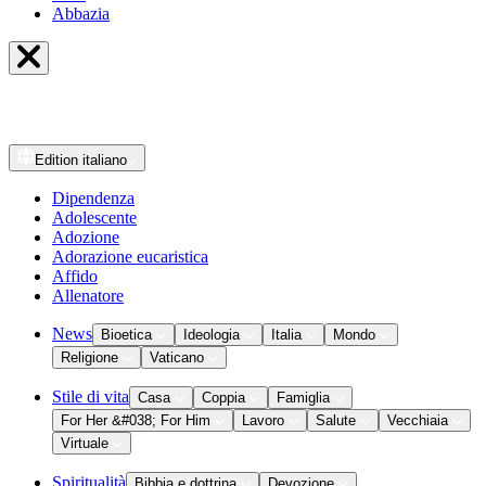
Abbazia
Edition
italiano
Dipendenza
Adolescente
Adozione
Adorazione eucaristica
Affido
Allenatore
News
Bioetica
Ideologia
Italia
Mondo
Religione
Vaticano
Stile di vita
Casa
Coppia
Famiglia
For Her &#038; For Him
Lavoro
Salute
Vecchiaia
Virtuale
Spiritualità
Bibbia e dottrina
Devozione