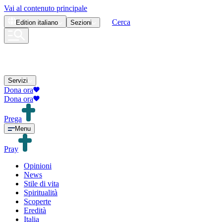
Vai al contenuto principale
Cerca
Edition
italiano
Sezioni
Servizi
Dona ora
Dona ora
Prega
Menu
Pray
Opinioni
News
Stile di vita
Spiritualità
Scoperte
Eredità
Italia