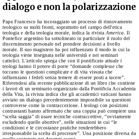
dialogo e non la polarizzazione
Papa Francesco ha incoraggiato un processo di rinnovamento
teologico su molti fronti, soprattutto nel campo dell'etica
teologia e della teologia morale, indica la rivista
America
. Il
Pontefice argentino ha sottolineato in particolare il ruolo del
discernimento personale nel prendere decisioni a livello
morale. Il suo magistero ha poi influenzato il modo in cui la
teologia viene insegnata nelle università e nei seminari
cattolici. L'articolo spiega che con il pontificato attuale i
teologi hanno il potere di porre “domande complesse che
toccano le questioni complicate e di vita vissuta che
influenzano i fedeli senza temere di essere posti a tacere”.
Riferendosi alla recente pubblicazione di un libro che contiene
i lavori di un seminario organizzato dalla Pontificia Accademia
della Vita, la rivista indica che gli accademici vaticani hanno
avviato un dialogo precedentemente impossibile su questioni
controverse come la contraccezione. I teologi con posizioni
contrastanti hanno affermato che una coppia può compiere una
“scelta saggia” di usare tecniche contraccettive, “ovviamente
escludendo quelle abortive”, nelle situazioni in cui “le
condizioni e le circostanze pratiche renderebbero
irresponsabile la scelta di procreare”. Una posizione diversa da
quelle sostenute nei decenni scorsi.