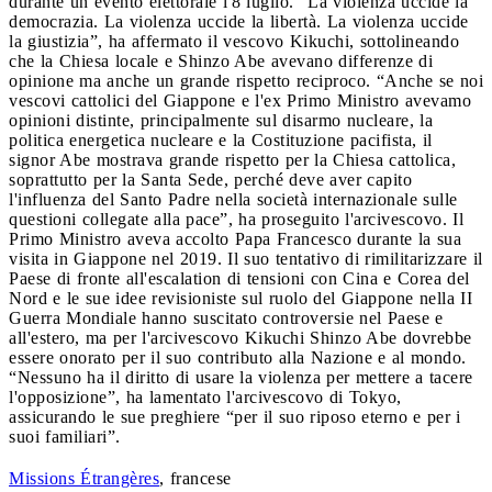
durante un evento elettorale l'8 luglio. “La violenza uccide la
democrazia. La violenza uccide la libertà. La violenza uccide
la giustizia”, ha affermato il vescovo Kikuchi, sottolineando
che la Chiesa locale e Shinzo Abe avevano differenze di
opinione ma anche un grande rispetto reciproco. “Anche se noi
vescovi cattolici del Giappone e l'ex Primo Ministro avevamo
opinioni distinte, principalmente sul disarmo nucleare, la
politica energetica nucleare e la Costituzione pacifista, il
signor Abe mostrava grande rispetto per la Chiesa cattolica,
soprattutto per la Santa Sede, perché deve aver capito
l'influenza del Santo Padre nella società internazionale sulle
questioni collegate alla pace”, ha proseguito l'arcivescovo. Il
Primo Ministro aveva accolto Papa Francesco durante la sua
visita in Giappone nel 2019. Il suo tentativo di rimilitarizzare il
Paese di fronte all'escalation di tensioni con Cina e Corea del
Nord e le sue idee revisioniste sul ruolo del Giappone nella II
Guerra Mondiale hanno suscitato controversie nel Paese e
all'estero, ma per l'arcivescovo Kikuchi Shinzo Abe dovrebbe
essere onorato per il suo contributo alla Nazione e al mondo.
“Nessuno ha il diritto di usare la violenza per mettere a tacere
l'opposizione”, ha lamentato l'arcivescovo di Tokyo,
assicurando le sue preghiere “per il suo riposo eterno e per i
suoi familiari”.
Missions Étrangères
, francese