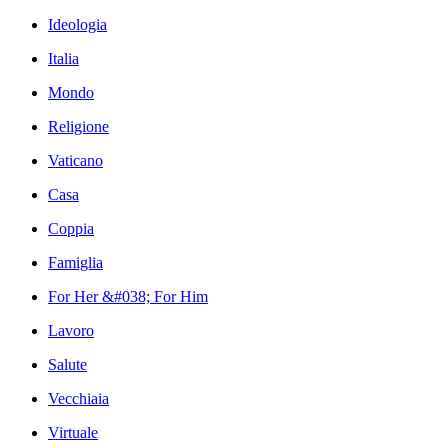
Ideologia
Italia
Mondo
Religione
Vaticano
Casa
Coppia
Famiglia
For Her &#038; For Him
Lavoro
Salute
Vecchiaia
Virtuale