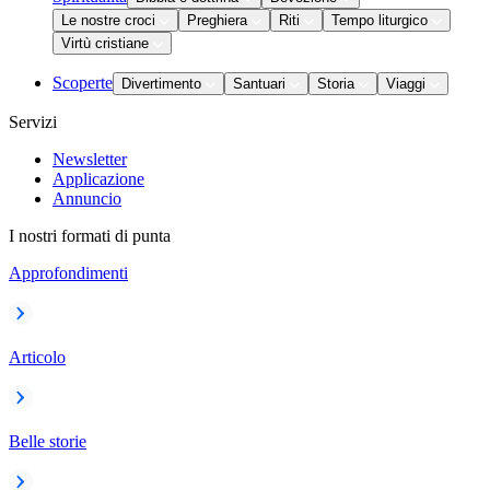
Le nostre croci
Preghiera
Riti
Tempo liturgico
Virtù cristiane
Scoperte
Divertimento
Santuari
Storia
Viaggi
Servizi
Newsletter
Applicazione
Annuncio
I nostri formati di punta
Approfondimenti
Articolo
Belle storie