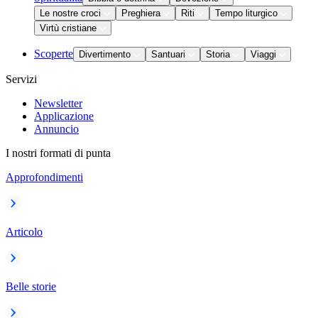
Le nostre croci
Preghiera
Riti
Tempo liturgico
Virtù cristiane
Scoperte
Divertimento
Santuari
Storia
Viaggi
Servizi
Newsletter
Applicazione
Annuncio
I nostri formati di punta
Approfondimenti
Articolo
Belle storie