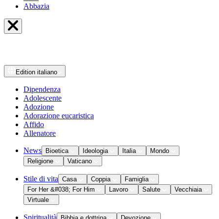
Abbazia
Edition
italiano
Dipendenza
Adolescente
Adozione
Adorazione eucaristica
Affido
Allenatore
News
Bioetica
Ideologia
Italia
Mondo
Religione
Vaticano
Stile di vita
Casa
Coppia
Famiglia
For Her &#038; For Him
Lavoro
Salute
Vecchiaia
Virtuale
Spiritualità
Bibbia e dottrina
Devozione