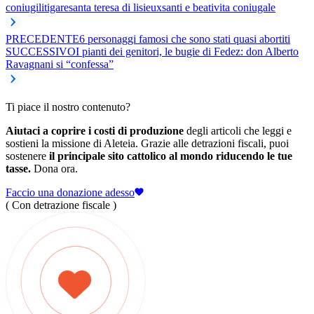
coniugi
litigare
santa teresa di lisieux
santi e beati
vita coniugale
PRECEDENTE
6 personaggi famosi che sono stati quasi abortiti
SUCCESSIVO
I pianti dei genitori, le bugie di Fedez: don Alberto
Ravagnani si “confessa”
Ti piace il nostro contenuto?
Aiutaci a coprire i costi di produzione
degli articoli che leggi e
sostieni la missione di Aleteia. Grazie alle detrazioni fiscali, puoi
sostenere
il principale sito cattolico al mondo riducendo le tue
tasse.
Dona ora.
Faccio una donazione adesso
( Con detrazione fiscale )