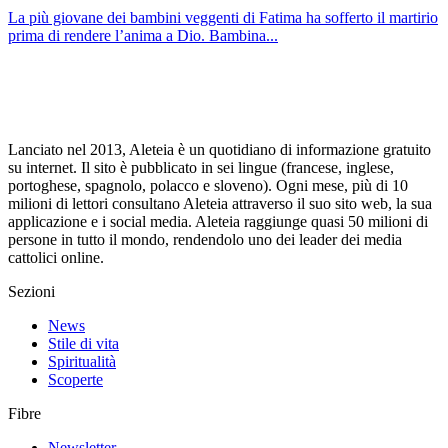
La più giovane dei bambini veggenti di Fatima ha sofferto il martirio
prima di rendere l’anima a Dio. Bambina...
Lanciato nel 2013, Aleteia è un quotidiano di informazione gratuito
su internet. Il sito è pubblicato in sei lingue (francese, inglese,
portoghese, spagnolo, polacco e sloveno). Ogni mese, più di 10
milioni di lettori consultano Aleteia attraverso il suo sito web, la sua
applicazione e i social media. Aleteia raggiunge quasi 50 milioni di
persone in tutto il mondo, rendendolo uno dei leader dei media
cattolici online.
Sezioni
News
Stile di vita
Spiritualità
Scoperte
Fibre
Newsletter