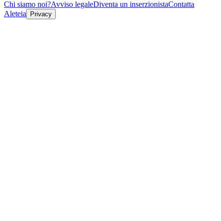
Chi siamo noi?
Avviso legale
Diventa un inserzionista
Contatta
Aleteia
Privacy