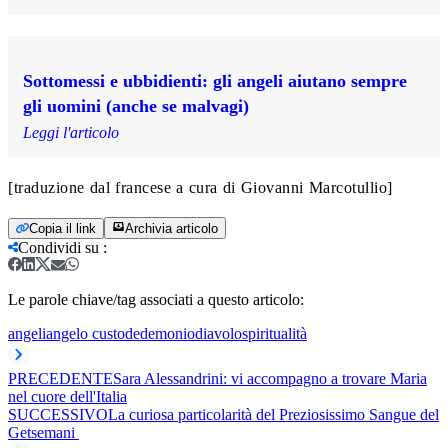
Sottomessi e ubbidienti: gli angeli aiutano sempre
gli uomini (anche se malvagi)
Leggi l'articolo
[traduzione dal francese a cura di Giovanni Marcotullio]
Copia il link
Archivia articolo
Condividi su
:
Le parole chiave/tag associati a questo articolo:
angeli
angelo custode
demonio
diavolo
spiritualità
PRECEDENTE
Sara Alessandrini: vi accompagno a trovare Maria
nel cuore dell'Italia
SUCCESSIVO
La curiosa particolarità del Preziosissimo Sangue del
Getsemani