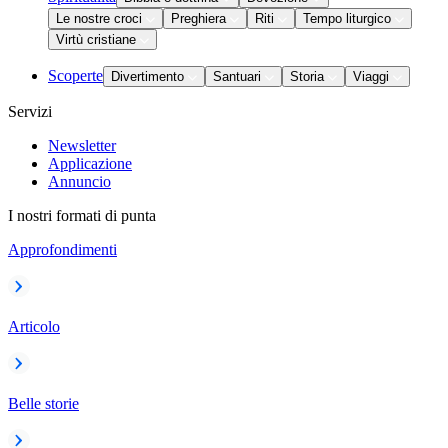
Le nostre croci
Preghiera
Riti
Tempo liturgico
Virtù cristiane
Scoperte
Divertimento
Santuari
Storia
Viaggi
Servizi
Newsletter
Applicazione
Annuncio
I nostri formati di punta
Approfondimenti
Articolo
Belle storie