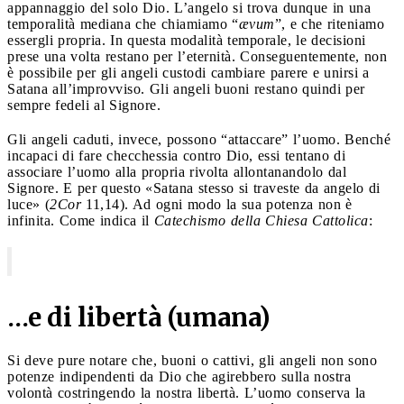
appannaggio del solo Dio. L’angelo si trova dunque in una
temporalità mediana che chiamiamo “
ævum
”, e che riteniamo
essergli propria. In questa modalità temporale, le decisioni
prese una volta restano per l’eternità. Conseguentemente, non
è possibile per gli angeli custodi cambiare parere e unirsi a
Satana all’improvviso. Gli angeli buoni restano quindi per
sempre fedeli al Signore.
Gli angeli caduti, invece, possono “attaccare” l’uomo. Benché
incapaci di fare checchessia contro Dio, essi tentano di
associare l’uomo alla propria rivolta allontanandolo dal
Signore. E per questo «Satana stesso si traveste da angelo di
luce» (
2Cor
11,14). Ad ogni modo la sua potenza non è
infinita. Come indica il
Catechismo della Chiesa Cattolica
:
…e di libertà (umana)
Si deve pure notare che, buoni o cattivi, gli angeli non sono
potenze indipendenti da Dio che agirebbero sulla nostra
volontà costringendo la nostra libertà. L’uomo conserva la