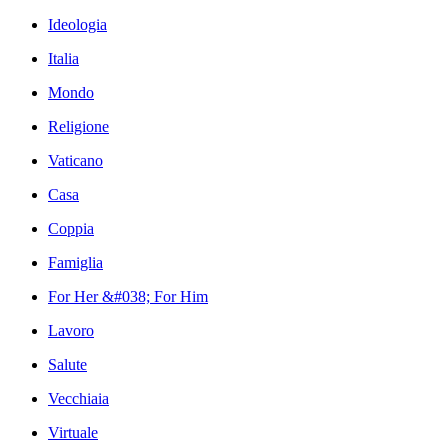
Ideologia
Italia
Mondo
Religione
Vaticano
Casa
Coppia
Famiglia
For Her &#038; For Him
Lavoro
Salute
Vecchiaia
Virtuale