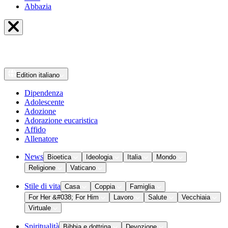
Abbazia
Edition
italiano
Dipendenza
Adolescente
Adozione
Adorazione eucaristica
Affido
Allenatore
News
Bioetica
Ideologia
Italia
Mondo
Religione
Vaticano
Stile di vita
Casa
Coppia
Famiglia
For Her &#038; For Him
Lavoro
Salute
Vecchiaia
Virtuale
Spiritualità
Bibbia e dottrina
Devozione