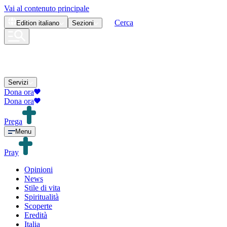
Vai al contenuto principale
Cerca
Edition
italiano
Sezioni
Servizi
Dona ora
Dona ora
Prega
Menu
Pray
Opinioni
News
Stile di vita
Spiritualità
Scoperte
Eredità
Italia