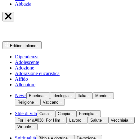
Abbazia
Edition
italiano
Dipendenza
Adolescente
Adozione
Adorazione eucaristica
Affido
Allenatore
News
Bioetica
Ideologia
Italia
Mondo
Religione
Vaticano
Stile di vita
Casa
Coppia
Famiglia
For Her &#038; For Him
Lavoro
Salute
Vecchiaia
Virtuale
Spiritualità
Bibbia e dottrina
Devozione