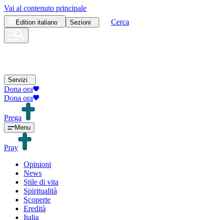
Vai al contenuto principale
Cerca
Edition
italiano
Sezioni
Servizi
Dona ora
Dona ora
Prega
Menu
Pray
Opinioni
News
Stile di vita
Spiritualità
Scoperte
Eredità
Italia