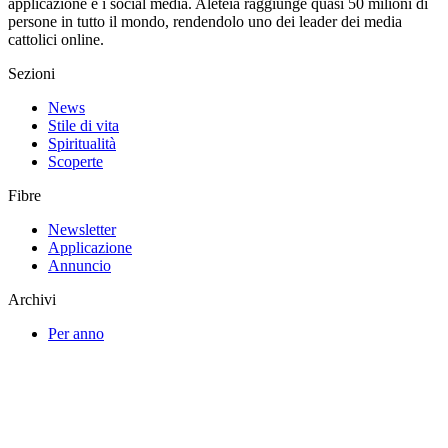
applicazione e i social media. Aleteia raggiunge quasi 50 milioni di
persone in tutto il mondo, rendendolo uno dei leader dei media
cattolici online.
Sezioni
News
Stile di vita
Spiritualità
Scoperte
Fibre
Newsletter
Applicazione
Annuncio
Archivi
Per anno