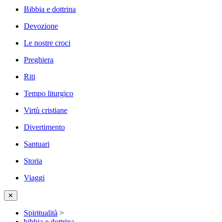
Bibbia e dottrina
Devozione
Le nostre croci
Preghiera
Riti
Tempo liturgico
Virtù cristiane
Divertimento
Santuari
Storia
Viaggi
✕
Spiritualità
>
bibbia e dottrina