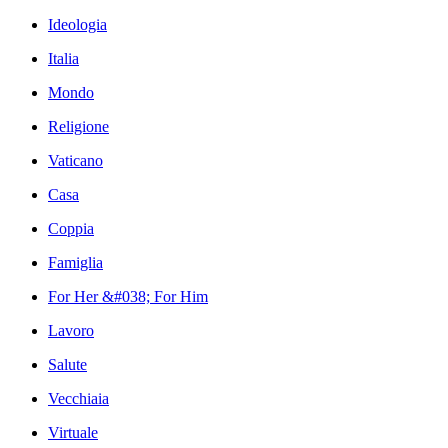
Ideologia
Italia
Mondo
Religione
Vaticano
Casa
Coppia
Famiglia
For Her &#038; For Him
Lavoro
Salute
Vecchiaia
Virtuale