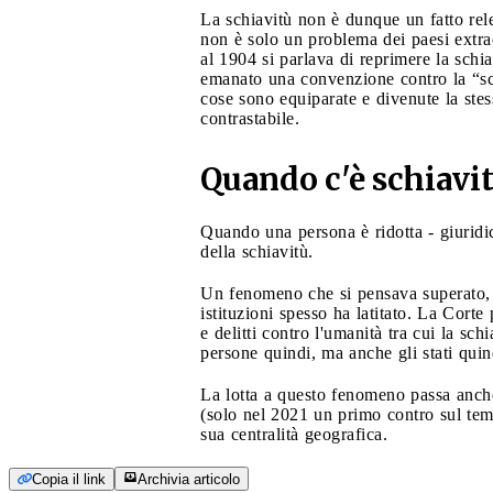
La schiavitù non è dunque un fatto rele
non è solo un problema dei paesi extrao
al 1904 si parlava di reprimere la schi
emanato una convenzione contro la “sch
cose sono equiparate e divenute la stes
contrastabile.
Quando c'è schiavi
Quando una persona è ridotta - giuridic
della schiavitù.
Un fenomeno che si pensava superato, r
istituzioni spesso ha latitato. La Cort
e delitti contro l'umanità tra cui la s
persone quindi, ma anche gli stati quin
La lotta a questo fenomeno passa anche 
(solo nel 2021 un primo contro sul tema 
sua centralità geografica.
Copia il link
Archivia articolo