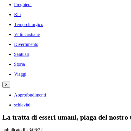
Preghiera
Riti
Tempo liturgico
Virtù cristiane
Divertimento
Santuari
Storia
Viaggi
✕
Approfondimenti
schiavitù
La tratta di esseri umani, piaga del nostro
pubblicato il 23/06/22
|