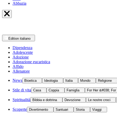
Abbazia
Edition
italiano
Dipendenza
Adolescente
Adozione
Adorazione eucaristica
Affido
Allenatore
News
Bioetica
Ideologia
Italia
Mondo
Religione
Stile di vita
Casa
Coppia
Famiglia
For Her &#038; For
Spiritualità
Bibbia e dottrina
Devozione
Le nostre croci
Scoperte
Divertimento
Santuari
Storia
Viaggi