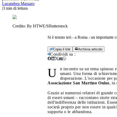
Lucandrea Massaro
|
3
min di lettura
Credito:
By HTWE/SHutterstock
Si è tenuto ieri - a Roma - un important
Copia il link
Archivia articolo
Condividi su
:
U
n incontro su un tema spinoso e s
umani. Una forma di schiavismo c
disperazione. L'occasione per p
Associazione San Martino Onlus
, in
Grazie ai numerosi relatori di grande c
di esseri umani – raccontano storie str
dell'indifferenza delle istituzioni. Ess
società proprio per non essere in qualch
supporta o le abbandona.