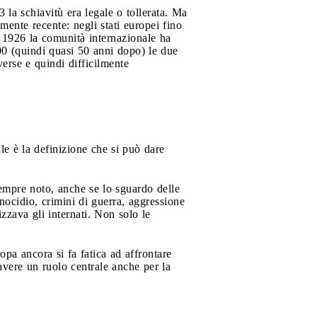
 la schiavitù era legale o tollerata. Ma
mente recente: negli stati europei fino
l 1926 la comunità internazionale ha
00 (quindi quasi 50 anni dopo) le due
erse e quindi difficilmente
le è la definizione che si può dare
empre noto, anche se lo sguardo delle
nocidio, crimini di guerra, aggressione
zzava gli internati. Non solo le
opa ancora si fa fatica ad affrontare
 avere un ruolo centrale anche per la