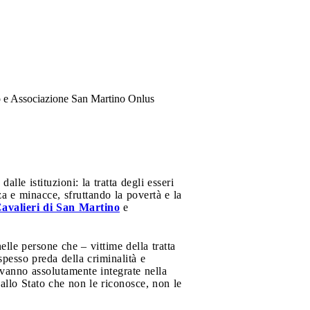
no e Associazione San Martino Onlus
lle istituzioni: la tratta degli esseri
a e minacce, sfruttando la povertà e la
avalieri di San Martino
e
lle persone che – vittime della tratta
spesso preda della criminalità e
e vanno assolutamente integrate nella
dallo Stato che non le riconosce, non le