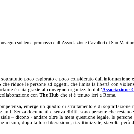
e convegno sul tema promosso dall’Associazione Cavalieri di San Marti
oprattutto poco esplorato e poco considerato dall'informazione e da
he riduce le persone ad oggetti, che limita la libertà con violenz
arlarne è nata grazie al convegno organizzato dall’
Associazione C
 collaborazione con
The Hub
che si è tenuto ieri a Roma.
ompetenza, emerge un quadro di sfruttamento e di sopraffazione ne
azianti. Senza documenti e senza diritti, sono persone che restano 
enziale – dicono - andare oltre la mera questione legale, le person
e misura, dopo la loro liberazione, ri-vittimizzate, stavolta però 