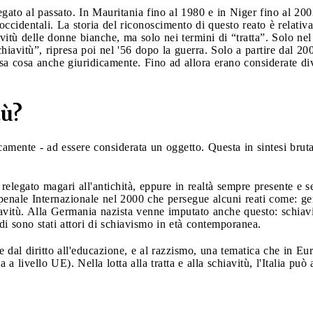
gato al passato. In Mauritania fino al 1980 e in Niger fino al 2003
ccidentali. La storia del riconoscimento di questo reato è relativa
avitù delle donne bianche, ma solo nei termini di “tratta”. Solo ne
iavitù”, ripresa poi nel '56 dopo la guerra. Solo a partire dal 20
sa cosa anche giuridicamente. Fino ad allora erano considerate div
tù?
amente - ad essere considerata un oggetto. Questa in sintesi bruta
elegato magari all'antichità, eppure in realtà sempre presente e s
e penale Internazionale nel 2000 che persegue alcuni reati come: ge
chiavitù. Alla Germania nazista venne imputato anche questo: schiavi
di sono stati attori di schiavismo in età contemporanea.
dal diritto all'educazione, e al razzismo, una tematica che in Eur
a livello UE). Nella lotta alla tratta e alla schiavitù, l'Italia può