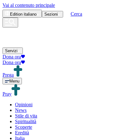
Vai al contenuto principale
Cerca
Edition
italiano
Sezioni
Servizi
Dona ora
Dona ora
Prega
Menu
Pray
Opinioni
News
Stile di vita
Spiritualità
Scoperte
Eredità
Italia