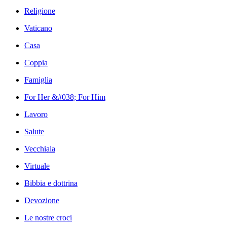
Religione
Vaticano
Casa
Coppia
Famiglia
For Her &#038; For Him
Lavoro
Salute
Vecchiaia
Virtuale
Bibbia e dottrina
Devozione
Le nostre croci