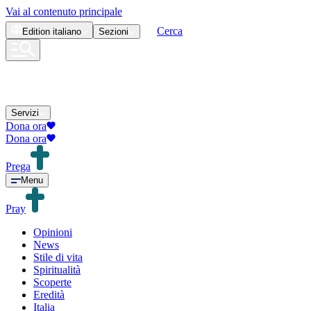
Vai al contenuto principale
Cerca
Edition
italiano
Sezioni
Servizi
Dona ora
Dona ora
Prega
Menu
Pray
Opinioni
News
Stile di vita
Spiritualità
Scoperte
Eredità
Italia