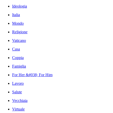
Ideologia
Italia
Mondo
Religione
Vaticano
Casa
Coppia
Famiglia
For Her &#038; For Him
Lavoro
Salute
Vecchiaia
Virtuale