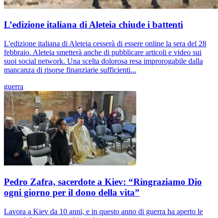
L’edizione italiana di Aleteia chiude i battenti
L'edizione italiana di Aleteia cesserà di essere online la sera del 28
febbraio. Aleteia smetterà anche di pubblicare articoli e video sui
suoi social network. Una scelta dolorosa resa improrogabile dalla
mancanza di risorse finanziarie sufficienti...
guerra
Pedro Zafra, sacerdote a Kiev: “Ringraziamo Dio
ogni giorno per il dono della vita”
Lavora a Kiev da 10 anni, e in questo anno di guerra ha aperto le