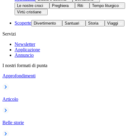
Le nostre croci
Preghiera
Riti
Tempo liturgico
Virtù cristiane
Scoperte
Divertimento
Santuari
Storia
Viaggi
Servizi
Newsletter
Applicazione
Annuncio
I nostri formati di punta
Approfondimenti
Articolo
Belle storie