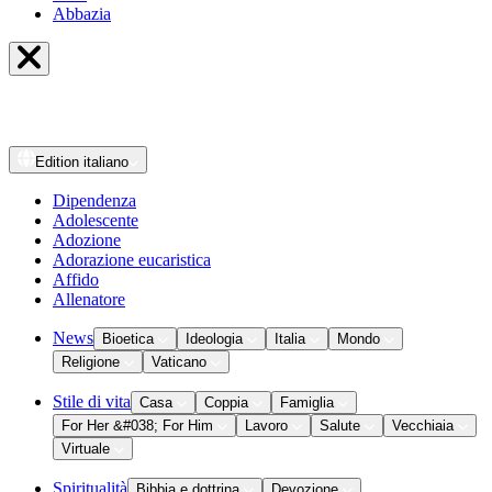
Abbazia
Edition
italiano
Dipendenza
Adolescente
Adozione
Adorazione eucaristica
Affido
Allenatore
News
Bioetica
Ideologia
Italia
Mondo
Religione
Vaticano
Stile di vita
Casa
Coppia
Famiglia
For Her &#038; For Him
Lavoro
Salute
Vecchiaia
Virtuale
Spiritualità
Bibbia e dottrina
Devozione