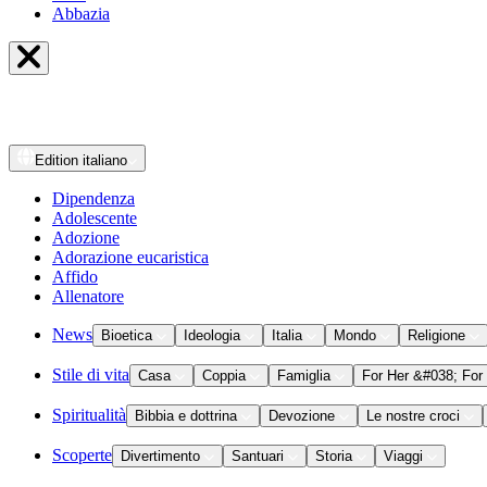
Abbazia
Edition
italiano
Dipendenza
Adolescente
Adozione
Adorazione eucaristica
Affido
Allenatore
News
Bioetica
Ideologia
Italia
Mondo
Religione
Stile di vita
Casa
Coppia
Famiglia
For Her &#038; For
Spiritualità
Bibbia e dottrina
Devozione
Le nostre croci
Scoperte
Divertimento
Santuari
Storia
Viaggi