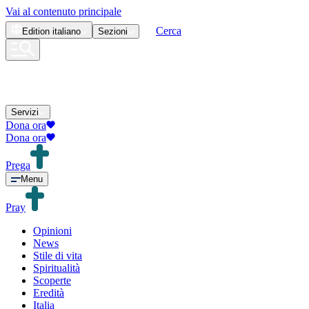
Vai al contenuto principale
Cerca
Edition
italiano
Sezioni
Servizi
Dona ora
Dona ora
Prega
Menu
Pray
Opinioni
News
Stile di vita
Spiritualità
Scoperte
Eredità
Italia