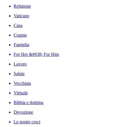
Religione
Vaticano
Casa
Coppia
Famiglia
For Her &#038; For Him
Lavoro
Salute
Vecchiaia
Virtuale
Bibbia e dottrina
Devozione
Le nostre croci