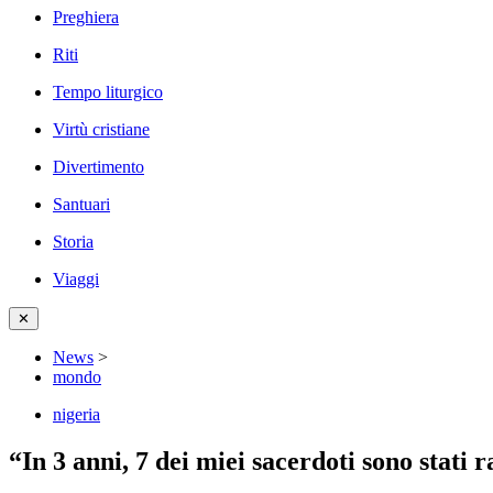
Preghiera
Riti
Tempo liturgico
Virtù cristiane
Divertimento
Santuari
Storia
Viaggi
✕
News
>
mondo
nigeria
“In 3 anni, 7 dei miei sacerdoti sono stati 